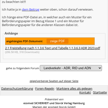
zu beachten ist!!!
Ich hatte ja in
dem Beitrag
weiter oben, schon darauf verwiesen.
Ich hänge eine PDF-Datei an, in welcher auch ein Muster für ein
Beförderungspapier im Bezug Klasse 1 und ein Muster für
Beförderungspapier für die anderen Klassen dabei ist.
Anhänge
angehängtes PDF-Dokument
2.1 Freistellung nach 1.1.3.6 Text und Tabelle 1.1.3.6.3 ADR 2023.pdf
(206.58 KB, 318 Downloads)
gehe zu folgendem Forum
zeige/verberge Spalten auf dieser Seite
Datenschutzerklärung
·
Foren-Regeln
·
Markiere alles als gelesen
Kontakt
·
Startseite
Präsentiert von
ecomed SICHERHEIT und Storck Verlag Hamburg
Marken der ecomed-Storck GmbH