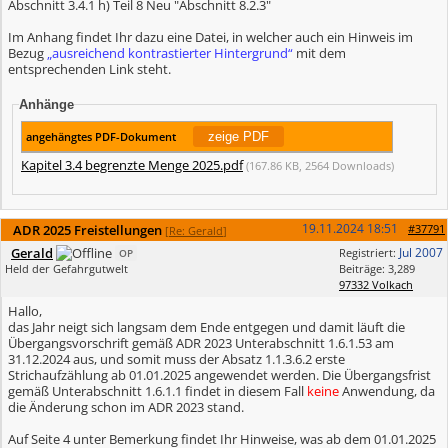
Abschnitt 3.4.1 h) Teil 8 Neu "Abschnitt 8.2.3"
Im Anhang findet Ihr dazu eine Datei, in welcher auch ein Hinweis im
Bezug
„ausreichend kontrastierter Hintergrund“
mit dem
entsprechenden Link steht.
Anhänge
angehängtes PDF-Dokument
Kapitel 3.4 begrenzte Menge 2025.pdf
(167.86 KB, 2564 Downloads)
19.11.2024
18:51
ADR 2025 Freistellungen
#37791
[
Re: Gerald
]
Gerald
Jul 2007
Registriert:
OP
Held der Gefahrgutwelt
Beiträge: 3,289
97332 Volkach
Hallo,
das Jahr neigt sich langsam dem Ende entgegen und damit läuft die
Übergangsvorschrift gemäß ADR 2023 Unterabschnitt 1.6.1.53 am
31.12.2024 aus, und somit muss der Absatz 1.1.3.6.2 erste
Strichaufzählung ab 01.01.2025 angewendet werden. Die Übergangsfrist
gemäß Unterabschnitt 1.6.1.1 findet in diesem Fall
keine
Anwendung, da
die Änderung schon im ADR 2023 stand.
Auf Seite 4 unter Bemerkung findet Ihr Hinweise, was ab dem 01.01.2025