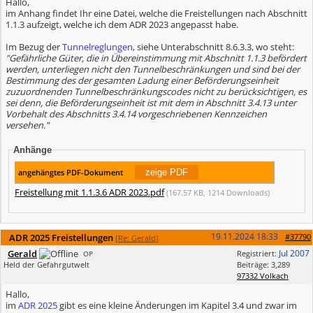
Hallo,
im Anhang findet Ihr eine Datei, welche die Freistellungen nach Abschnitt
1.1.3 aufzeigt, welche ich dem ADR 2023 angepasst habe.
Im Bezug der
Tunnelreglungen
, siehe Unterabschnitt 8.6.3.3, wo steht:
"Gefährliche Güter, die in Übereinstimmung mit Abschnitt 1.1.3 befördert
werden, unterliegen nicht den Tunnelbeschränkungen und sind bei der
Bestimmung des der gesamten Ladung einer Beförderungseinheit
zuzuordnenden Tunnelbeschränkungscodes nicht zu berücksichtigen, es
sei denn, die Beförderungseinheit ist mit dem in Abschnitt 3.4.13 unter
Vorbehalt des Abschnitts 3.4.14 vorgeschriebenen Kennzeichen
versehen."
Anhänge
angehängtes PDF-Dokument
Freistellung mit 1.1.3.6 ADR 2023.pdf
(167.57 KB, 1214 Downloads)
19.11.2024
18:33
ADR 2025 Freistellungen
#37790
[
Re: Gerald
]
Gerald
Jul 2007
Registriert:
OP
Held der Gefahrgutwelt
Beiträge: 3,289
97332 Volkach
Hallo,
im
ADR 2025
gibt es eine kleine Änderungen im Kapitel 3.4 und zwar im