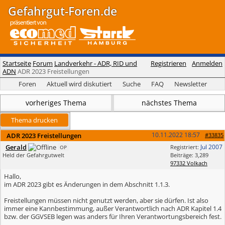
Gefahrgut-Foren.de
Startseite
Forum
Landverkehr - ADR, RID und
Registrieren
Anmelden
ADN
ADR 2023 Freistellungen
Foren
Aktuell wird diskutiert
Suche
FAQ
Newsletter
vorheriges Thema
nächstes Thema
Thema drucken
10.11.2022
18:57
ADR 2023 Freistellungen
#33835
Gerald
Jul 2007
Registriert:
OP
Held der Gefahrgutwelt
Beiträge: 3,289
97332 Volkach
Hallo,
im ADR 2023 gibt es Änderungen in dem Abschnitt 1.1.3.
Freistellungen müssen nicht genutzt werden, aber sie dürfen. Ist also
immer eine Kannbestimmung, außer Verantwortlich nach ADR Kapitel 1.4
bzw. der GGVSEB legen was anders für Ihren Verantwortungsbereich fest.