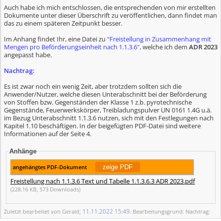
Auch habe ich mich entschlossen, die entsprechenden von mir erstellten
Dokumente unter dieser Überschrift zu veröffentlichen, dann findet man
das zu einem späteren Zeitpunkt besser.
Im Anhang findet Ihr, eine Datei zu
"Freistellung in Zusammenhang mit
Mengen pro Beförderungseinheit nach 1.1.3.6"
, welche ich dem
ADR 2023
angepasst habe.
Nachtrag:
Es ist zwar noch ein wenig Zeit, aber trotzdem sollten sich die
Anwender/Nutzer, welche diesen Unterabschnitt bei der Beförderung
von Stoffen bzw. Gegenständen der Klasse 1 z.b. pyrotechnische
Gegenstände, Feuerwerkskörper, Treibladungspulver UN 0161 1.4G u.ä.
im Bezug Unterabschnitt 1.1.3.6 nutzen, sich mit den Festlegungen nach
Kapitel 1.10 beschäftigen. In der beigefügten PDF-Datei sind weitere
Informationen auf der Seite 4.
Anhänge
angehängtes PDF-Dokument
Freistellung nach 1.1.3.6 Text und Tabelle 1.1.3.6.3 ADR 2023.pdf
(228.16 KB, 573 Downloads)
11.11.2022
15:49
Zuletzt bearbeitet von Gerald;
. Bearbeitungsgrund: Nachtrag: