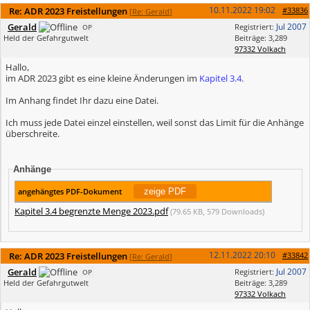
10.11.2022
19:02
Re: ADR 2023 Freistellungen
#33836
[
Re: Gerald
]
Gerald
Jul 2007
Registriert:
OP
Held der Gefahrgutwelt
Beiträge: 3,289
97332 Volkach
Hallo,
im ADR 2023 gibt es eine kleine Änderungen im
Kapitel 3.4
.
Im Anhang findet Ihr dazu eine Datei.
Ich muss jede Datei einzel einstellen, weil sonst das Limit für die Anhänge
überschreite.
Anhänge
angehängtes PDF-Dokument
Kapitel 3.4 begrenzte Menge 2023.pdf
(79.65 KB, 579 Downloads)
12.11.2022
20:10
Re: ADR 2023 Freistellungen
#33842
[
Re: Gerald
]
Gerald
Jul 2007
Registriert:
OP
Held der Gefahrgutwelt
Beiträge: 3,289
97332 Volkach