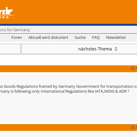
ons for Germany
Foren
Aktuell wird diskutiert
Suche
FAQ
Newsletter
nächstes Thema
22.
us Goods Regulations framed by Germany Government for transportation o
many is following only International Regulations like IATA,IMDG & ADR ?
22.