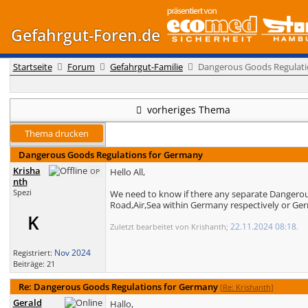
Gefahrgut-Foren.de
Startseite
Forum
Gefahrgut-Familie
Dangerous Goods Regulati
vorheriges Thema
Thema drucken
Dangerous Goods Regulations for Germany
Krisha
Hello All,
OP
nth
Spezi
We need to know if there any separate Dangero
Road,Air,Sea within Germany respectively or Ger
K
22.11.2024
08:18
Zuletzt bearbeitet von Krishanth;
.
Nov 2024
Registriert:
Beiträge: 21
Re: Dangerous Goods Regulations for Germany
[
Re: Krishanth
]
Gerald
Hallo,