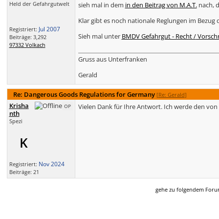
Held der Gefahrgutwelt
sieh mal in dem
in den Beitrag von M.A.T.
nach, d
Klar gibt es noch nationale Reglungen im Bezug
Jul 2007
Registriert:
Sieh mal unter
BMDV Gefahrgut - Recht /
Vorschr
Beiträge: 3,292
97332 Volkach
Gruss aus Unterfranken
Gerald
Re: Dangerous Goods Regulations for Germany
[
Re: Gerald
]
Krisha
Vielen Dank für Ihre Antwort. Ich werde den von 
OP
nth
Spezi
K
Nov 2024
Registriert:
Beiträge: 21
gehe zu folgendem For