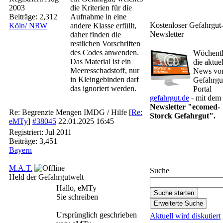
2003
die Kriterien für die
Beiträge: 2,312
Aufnahme in eine
Kostenloser Gefahrgut
Köln/ NRW
andere Klasse erfüllt,
Newsletter
daher finden die
restlichen Vorschriften
des Codes anwenden.
Wöchentl
Das Material ist ein
die aktuel
Meeresschadstoff, nur
News v
in Kleingebinden darf
Gefahrgu
das ignoriert werden.
Portal
gefahrgut.de
- mit dem
Newsletter "ecomed-
Re: Begrenzte Mengen IMDG / Hilfe
[
Re:
Storck Gefahrgut".
eMTy
]
#38045
22.01.2025
16:45
Registriert:
Jul 2011
Beiträge: 3,451
Gefahrgut-Newsletter
Bayern
abonnieren
M.A.T.
Suche
Held der Gefahrgutwelt
Hallo, eMTy
Sie schreiben
Ursprünglich geschrieben
Aktuell wird diskutiert