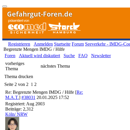
Gefahrgut-Foren.de
Registrieren
Anmelden
Startseite
Forum
Seeverkehr - IMDG-Co
Begrenzte Mengen IMDG / Hilfe
Foren
Aktuell wird diskutiert
Suche
FAQ
Newsletter
vorheriges
nächstes Thema
Thema
Thema drucken
Seite 2 von 2
1
2
Re: Begrenzte Mengen IMDG / Hilfe
[
Re:
M.A.T.
]
#38031
20.01.2025
17:52
Registriert:
Aug 2003
Beiträge: 2,312
Köln/ NRW