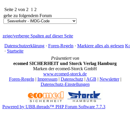
Seite 2 von 2
1
2
gehe zu folgendem Forum
zeige/verberge Spalten auf dieser Seite
Datenschutzerklärung
·
Foren-Regeln
·
Markiere alles als gelesen
Ko
·
Startseite
Präsentiert von
ecomed SICHERHEIT und Storck Verlag Hamburg
Marken der ecomed-Storck GmbH
www.ecomed-storck.de
Foren-Regeln
|
Impressum
|
Datenschutz
|
AGB
|
Newsletter
|
Datenschutz-Einstellungen
Powered by UBB.threads™ PHP Forum Software 7.7.3