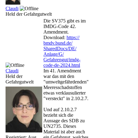
Claudi
Held der Gefahrgutwelt
Die SV375 gibt es im
IMDG-Code 42.
Amendment.
Download:
https:/
/
bmdv.bund.de/
SharedDocs/
DE/
Anlage/
G/
Gefahrengut/
imdg-
code-de-2024.html
Claudi
Im 41. Amendment
Held der
war das mit den
Gefahrgutwelt
"umweltgefährdenden"
Meeresschadstoffen
etwas verklausulierter
"versteckt" in 2.10.2.7.
Und auf 2.10.2.7
bezieht sich die
Aussage des SDB zu
UN2735. Dieses
Material ist aber auch
Registriert:
Aug
ein Gefahrgut, welches