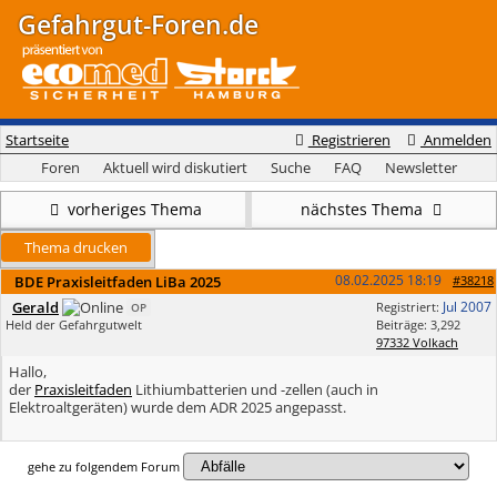
Gefahrgut-Foren.de
Startseite
Registrieren
Anmelden
Foren
Aktuell wird diskutiert
Suche
FAQ
Newsletter
vorheriges Thema
nächstes Thema
Thema drucken
08.02.2025
18:19
BDE Praxisleitfaden LiBa 2025
#38218
Gerald
Jul 2007
Registriert:
OP
Held der Gefahrgutwelt
Beiträge: 3,292
97332 Volkach
Hallo,
der
Praxisleitfaden
Lithiumbatterien und -zellen (auch in
Elektroaltgeräten) wurde dem ADR 2025 angepasst.
gehe zu folgendem Forum