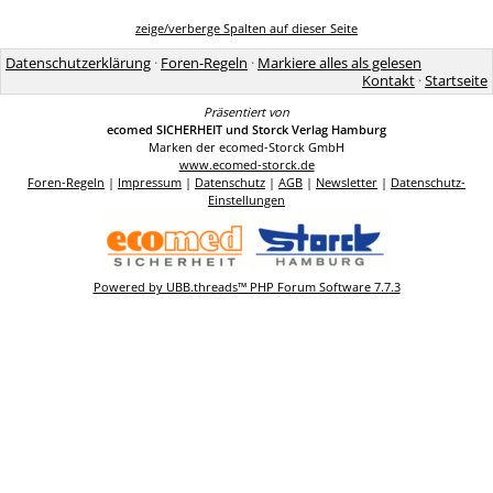
zeige/verberge Spalten auf dieser Seite
Datenschutzerklärung
·
Foren-Regeln
·
Markiere alles als gelesen
Kontakt
·
Startseite
Präsentiert von
ecomed SICHERHEIT und Storck Verlag Hamburg
Marken der ecomed-Storck GmbH
www.ecomed-storck.de
Foren-Regeln
|
Impressum
|
Datenschutz
|
AGB
|
Newsletter
|
Datenschutz-
Einstellungen
Powered by UBB.threads™ PHP Forum Software 7.7.3