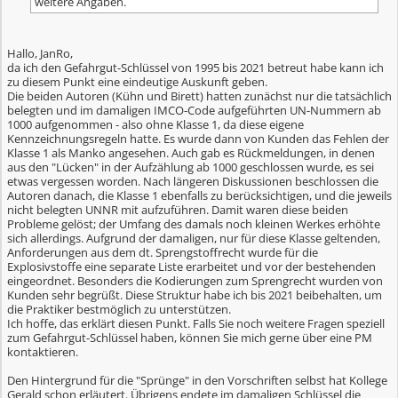
weitere Angaben.
Hallo, JanRo,
da ich den Gefahrgut-Schlüssel von 1995 bis 2021 betreut habe kann ich
zu diesem Punkt eine eindeutige Auskunft geben.
Die beiden Autoren (Kühn und Birett) hatten zunächst nur die tatsächlich
belegten und im damaligen IMCO-Code aufgeführten UN-Nummern ab
1000 aufgenommen - also ohne Klasse 1, da diese eigene
Kennzeichnungsregeln hatte. Es wurde dann von Kunden das Fehlen der
Klasse 1 als Manko angesehen. Auch gab es Rückmeldungen, in denen
aus den "Lücken" in der Aufzählung ab 1000 geschlossen wurde, es sei
etwas vergessen worden. Nach längeren Diskussionen beschlossen die
Autoren danach, die Klasse 1 ebenfalls zu berücksichtigen, und die jeweils
nicht belegten UNNR mit aufzuführen. Damit waren diese beiden
Probleme gelöst; der Umfang des damals noch kleinen Werkes erhöhte
sich allerdings. Aufgrund der damaligen, nur für diese Klasse geltenden,
Anforderungen aus dem dt. Sprengstoffrecht wurde für die
Explosivstoffe eine separate Liste erarbeitet und vor der bestehenden
eingeordnet. Besonders die Kodierungen zum Sprengrecht wurden von
Kunden sehr begrüßt. Diese Struktur habe ich bis 2021 beibehalten, um
die Praktiker bestmöglich zu unterstützen.
Ich hoffe, das erklärt diesen Punkt. Falls Sie noch weitere Fragen speziell
zum Gefahrgut-Schlüssel haben, können Sie mich gerne über eine PM
kontaktieren.
Den Hintergrund für die "Sprünge" in den Vorschriften selbst hat Kollege
Gerald schon erläutert. Übrigens endete im damaligen Schlüssel die