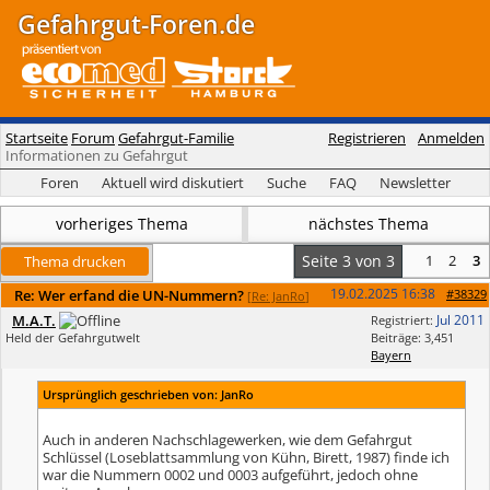
Gefahrgut-Foren.de
Startseite
Forum
Gefahrgut-Familie
Registrieren
Anmelden
Informationen zu Gefahrgut
Foren
Aktuell wird diskutiert
Suche
FAQ
Newsletter
vorheriges Thema
nächstes Thema
Seite 3 von 3
1
2
3
Thema drucken
19.02.2025
16:38
Re: Wer erfand die UN-Nummern?
#38329
[
Re: JanRo
]
M.A.T.
Jul 2011
Registriert:
Held der Gefahrgutwelt
Beiträge: 3,451
Bayern
Ursprünglich geschrieben von: JanRo
Auch in anderen Nachschlagewerken, wie dem Gefahrgut
Schlüssel (Loseblattsammlung von Kühn, Birett, 1987) finde ich
war die Nummern 0002 und 0003 aufgeführt, jedoch ohne