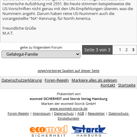
numerische Aufzählung mit 2551. Bis heute stimmen beispielsweise die
US-Vorschriften nicht genau mit den UN-Empfehlungen überein, was die
Nummern angeht. Darum haben reine US-Nummern auch die
vorangestellte "NA"-Kennung, für North America.
Freundliche Grüße
M.A.T.
gehe zu folgendem Forum
Seite 3 von 3
1
2
3
zeige/verberge Spalten auf dieser Seite
Datenschutzerklärung
·
Foren-Regeln
·
Markiere alles als gelesen
Kontakt
·
Startseite
Präsentiert von
ecomed SICHERHEIT und Storck Verlag Hamburg
Marken der ecomed-Storck GmbH
www.ecomed-storck.de
Foren-Regeln
|
Impressum
|
Datenschutz
|
AGB
|
Newsletter
|
Datenschutz-
Einstellungen