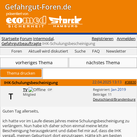
Gefahrgut-Foren.de
Startseite
Forum
Intermodal,
Registrieren
Anmelden
Gefahrgutbeauftragte
IHK-Schulungsbescheinigung
Foren
Aktuell wird diskutiert
Suche
FAQ
Newsletter
vorheriges Thema
nächstes Thema
Thema drucken
22.04.2025
13:13
IHK-Schulungsbescheinigung
#38830
TV
Jan 2019
Registriert:
OP
T
Mitglied
Beiträge: 11
Deutschland/Brandenburg
Guten Tag allerseits,
ich hatte vor im Laufe dieses Jahres meine Schulungsbescheinigung zu
verlängern. Nun habe ich daher schon einmal meine letzte
Bescheinigung herausgekramt und dabei fiel mir auf, dass die IHK
vergaß, meinen Geburtsort dort einzutragen. Hätte ich am besten