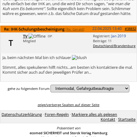
rufe einfach bei der IHK an, und die wird Dir schon sagen, "
wie man die
Kuh vom Eis bekommt"
. Sollte eigendlich kein Problem sein. Schlimmer
währe es gewesen, wenn z.b. das falsche Datum drauf gestanden hätte.
22.04.2025
13:40
Re: IHK-Schulungsbescheinigung
#38832
[
Re: Gerald
]
TV
Jan 2019
Registriert:
OP
T
Mitglied
Beiträge: 11
Deutschland/Brandenburg
Ja, beim nächsten Mal bin ich schlauer
Stimmt, alles spekulieren hilft nichts...am besten ich kontaktiere die mal.
Kommt sicher auch auf den jeweiligen Prüfer an...
gehe zu folgendem Forum
zeige/verberge Spalten auf dieser Seite
Datenschutzerklärung
·
Foren-Regeln
·
Markiere alles als gelesen
Kontakt
·
Startseite
Präsentiert von
ecomed SICHERHEIT und Storck Verlag Hamburg