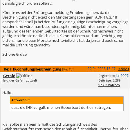
damals gleich prüfen sollen ...
Könnte es bei der Prüfungsanmeldung Probleme geben, da die
Bescheinigung nicht exakt den Mindestangaben gem. ADR 1.8.3. 18
entspricht? Es soll ja bei der Prüfung eine gültige Bescheinigung vorgelegt
werden und wäre man besonders spitzfindig, könnte man meinen,
aufgrund des fehlenden Geburtsortes ist der Schulungsnachweis nicht
gültig. Ich könnte natürlich die IHK kontaktieren und um Berichtigung
bitten...nur die paar Monate noch...vielleicht hat da jemand auch schon
mal die Erfahrung gemacht?
Schöne Grüße
22.04.2025
13:27
Re: IHK-Schulungsbescheinigung
#38831
[
Re: TV
]
Gerald
Jul 2007
Registriert:
Held der Gefahrgutwelt
Beiträge: 3,289
97332 Volkach
Hallo,
Antwort auf
dass die IHK vergaß, meinen Geburtsort dort einzutragen.
Klar sollte man beim Erhalt des Schu!ungsnachweis des
Gefahrgutbeauftragten schon den Inhalt auf Richtigkeit überprüfen. Aber