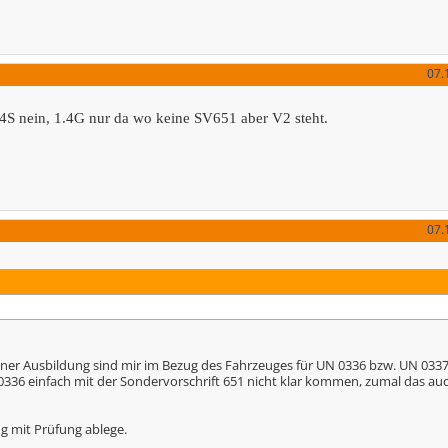
07.
1.4S nein, 1.4G nur da wo keine SV651 aber V2 steht.
07.
iner Ausbildung sind mir im Bezug des Fahrzeuges für UN 0336 bzw. UN 033
N 0336 einfach mit der Sondervorschrift 651 nicht klar kommen, zumal das a
g mit Prüfung ablege.