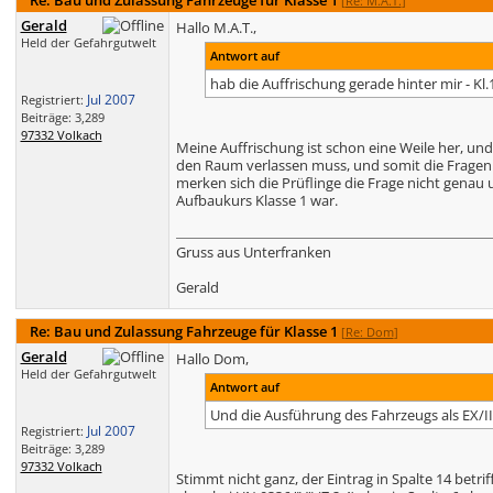
Re: Bau und Zulassung Fahrzeuge für Klasse 1
[
Re: M.A.T.
]
Gerald
Hallo M.A.T.,
Held der Gefahrgutwelt
Antwort auf
hab die Auffrischung gerade hinter mir - Kl.
Jul 2007
Registriert:
Beiträge: 3,289
97332 Volkach
Meine Auffrischung ist schon eine Weile her, und
den Raum verlassen muss, und somit die Fragen 
merken sich die Prüflinge die Frage nicht genau
Aufbaukurs Klasse 1 war.
Gruss aus Unterfranken
Gerald
Re: Bau und Zulassung Fahrzeuge für Klasse 1
[
Re: Dom
]
Gerald
Hallo Dom,
Held der Gefahrgutwelt
Antwort auf
Und die Ausführung des Fahrzeugs als EX/II 
Jul 2007
Registriert:
Beiträge: 3,289
97332 Volkach
Stimmt nicht ganz, der Eintrag in Spalte 14 betr