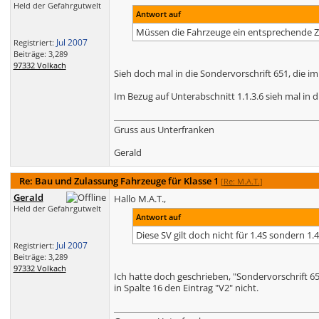
Held der Gefahrgutwelt
Antwort auf
Müssen die Fahrzeuge ein entsprechende 
Jul 2007
Registriert:
Beiträge: 3,289
97332 Volkach
Sieh doch mal in die Sondervorschrift 651, die im
Im Bezug auf Unterabschnitt 1.1.3.6 sieh mal in 
Gruss aus Unterfranken
Gerald
Re: Bau und Zulassung Fahrzeuge für Klasse 1
[
Re: M.A.T.
]
Gerald
Hallo M.A.T.,
Held der Gefahrgutwelt
Antwort auf
Diese SV gilt doch nicht für 1.4S sondern 1.
Jul 2007
Registriert:
Beiträge: 3,289
97332 Volkach
Ich hatte doch geschrieben, "Sondervorschrift 651
in Spalte 16 den Eintrag "V2" nicht.