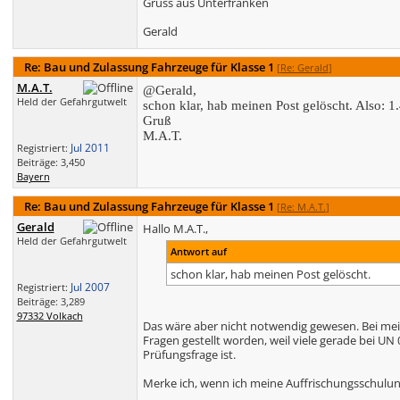
Gruss aus Unterfranken
Gerald
Re: Bau und Zulassung Fahrzeuge für Klasse 1
[
Re: Gerald
]
M.A.T.
@Gerald,
Held der Gefahrgutwelt
schon klar, hab meinen Post gelöscht. Also: 
Gruß
M.A.T.
Jul 2011
Registriert:
Beiträge: 3,450
Bayern
Re: Bau und Zulassung Fahrzeuge für Klasse 1
[
Re: M.A.T.
]
Gerald
Hallo M.A.T.,
Held der Gefahrgutwelt
Antwort auf
schon klar, hab meinen Post gelöscht.
Jul 2007
Registriert:
Beiträge: 3,289
97332 Volkach
Das wäre aber nicht notwendig gewesen. Bei me
Fragen gestellt worden, weil viele gerade bei U
Prüfungsfrage ist.
Merke ich, wenn ich meine Auffrischungsschulun