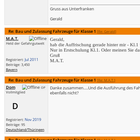
Gruss aus Unterfranken
Gerald
Re: Bau und Zulassung Fahrzeuge für Klasse 1
[
Re: Gerald
]
M.A.T.
Gerald,
Held der Gefahrgutwelt
hab die Auffrischung gerade hinter mir - Kl.1 
Nur in Erstschulung Kl.1. Oder meinen Sie da
Gruß
Jul 2011
Registriert:
M.A.T.
Beiträge: 3,450
Bayern
Re: Bau und Zulassung Fahrzeuge für Klasse 1
[
Re: M.A.T.
]
Dom
Danke zusammen.....Und die Ausführung des Fahrz
OP
Vollmitglied
ebenfalls nicht?
D
Nov 2019
Registriert:
Beiträge: 95
Deutschland/Thüringen