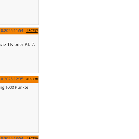
10.2025
11:54
#39737
 wie TK oder Kl. 7.
10.2025
12:35
#39738
ung 1000 Punkte
10.2025
13:54
#39739