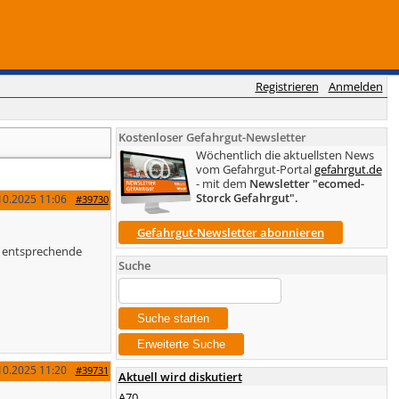
Registrieren
Anmelden
Kostenloser Gefahrgut-Newsletter
Wöchentlich die aktuellsten News
vom Gefahrgut-Portal
gefahrgut.de
- mit dem
Newsletter "ecomed-
Storck Gefahrgut".
10.2025
11:06
#39730
Gefahrgut-Newsletter abonnieren
in entsprechende
Suche
10.2025
11:20
#39731
Aktuell wird diskutiert
A70