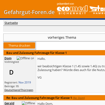
Gefahrgut-Foren.de
Startseite
vorheriges Thema
Thema drucken
Bau und Zulassung Fahrzeuge für Klasse 1
Dom
Hallo,
OP
Vollmitglied
wir beabsichtigen Klasse 1 (1.4S sowie 1.4G) zu
Zulassung haben? Würde dies auch für die Nutzun
D
VG
Nov 2019
Registriert:
Beiträge: 95
Deutschland/Thüringen
Re: Bau und Zulassung Fahrzeuge für Klasse 1
[
Re: Dom
]
Gerald
Hallo Dom,