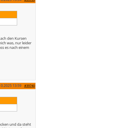
 nach den Kursen
ch was, nur leider
ass es nach einem
10.2025
13:59
#39740
tücken und da steht