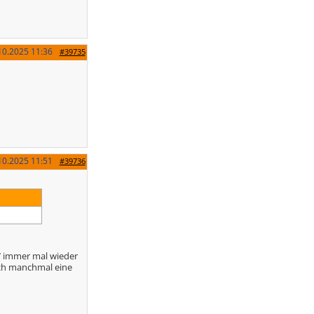
10.2025
11:36
#39735
10.2025
11:51
#39736
7 immer mal wieder
uch manchmal eine