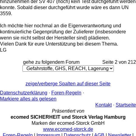
hinzunehmen der SV 407 (noch) kein Test durchgeführt werden
konnte. Sobald dieser durchgeführt wurde wäre es dann UN
3559.
Ich möchte hier nochmal an die Eigenverantwortung und
kontinuierliche Gegenprüfung der Zulieferer (insbesondere
wenn sie nicht selbst der Hersteller sind) plädieren.
Vielen Dank für eure Unterstützung bei diesem Thema.
LG
gehe zu folgendem Forum
Seite 2 von 2
1
2
zeige/verberge Spalten auf dieser Seite
Datenschutzerklärung
·
Foren-Regeln
·
Markiere alles als gelesen
Kontakt
·
Startseite
Präsentiert von
ecomed SICHERHEIT und Storck Verlag Hamburg
Marken der ecomed-Storck GmbH
www.ecomed-storck.de
Foren-Regeln
|
Impressum
|
Datenschutz
|
AGB
|
Newsletter
|