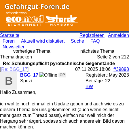
Gefahrgut-Foren.de
Startseite
Registrieren
Anmelden
Foren
Aktuell wird diskutiert
Suche
FAQ
Newsletter
vorheriges Thema
nächstes Thema
Thema drucken
Seite 2 von 2
1
2
Re: Schulungspflicht pyrotechnische Gegenstände
[
Re: BGG_17
]
07.11.2025
18:06
#39898
BGG_17
Registriert:
May 2023
OP
B
Spezi
Beiträge: 22
BW
Hallo Zusammen,
ich wollte noch einmal ein Update geben und auch wie es zu
diesem Thema bei uns gekommen ist (auch wenn es nicht
mehr ganz zum Thread passt), einfach nur weil mich der
Hergang sehr ärgert, sodass sich auch andere ein Bild davon
machen können.