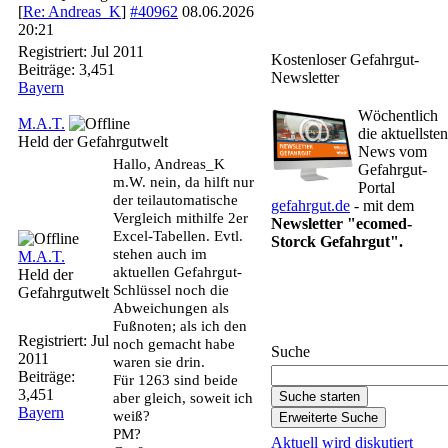
[
Re: Andreas_K
]
#40962
08.06.2026
20:21
Registriert:
Jul 2011
Kostenloser Gefahrgut-
Beiträge: 3,451
Newsletter
Bayern
Wöchentlich
M.A.T.
die aktuellsten
Held der Gefahrgutwelt
News vom
Hallo, Andreas_K
Gefahrgut-
m.W. nein, da hilft nur
Portal
der teilautomatische
gefahrgut.de
- mit dem
Vergleich mithilfe 2er
Newsletter "ecomed-
Excel-Tabellen. Evtl.
Storck Gefahrgut".
stehen auch im
M.A.T.
aktuellen Gefahrgut-
Held der
Schlüssel noch die
Gefahrgutwelt
Gefahrgut-Newsletter
Abweichungen als
abonnieren
Fußnoten; als ich den
Registriert:
Jul
noch gemacht habe
Suche
2011
waren sie drin.
Beiträge:
Für 1263 sind beide
3,451
aber gleich, soweit ich
Bayern
weiß?
PM?
Aktuell wird diskutiert