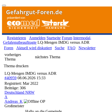
Gefahrgut-Foren.de
Registrieren
Anmelden
Startseite
Forum
Intermodal,
Gefahrgutbeauftragte
LQ-Mengen IMDG versus ADR
Foren
Aktuell wird diskutiert
Suche
FAQ
Newsletter
vorheriges
nächstes Thema
Thema
Thema drucken
LQ-Mengen IMDG versus ADR
#40959
08.06.2026
15:33
Registriert:
Mar 2022
Beiträge: 306
Deutschland NRW
A
Andreas_K
OP
Großmeister
Hallo an die Gemeinde,