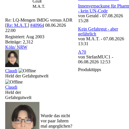
Gruß
Innenverpackung für Pharm
M.A.T.
- kein UN-Code
von Gerald - 07.08.2026
Re: LQ-Mengen IMDG versus ADR
15:28
[
Re: M.A.T.
]
#40964
08.06.2026
Kein Gefahrgut - aber
22:00
gefährlich
Registriert:
Aug 2003
von M.A.T. - 07.08.2026
Beiträge: 2,312
13:31
Köln/ NRW
A70
von StefanMUC1 -
06.08.2026 12:53
Produkttipps
Claudi
Held der Gefahrgutwelt
Claudi
Held der
Gefahrgutwelt
Wurde das nicht
vor paar Jahren
mal angeglichen?