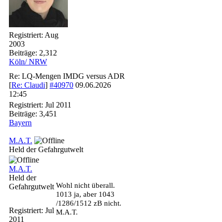
Registriert:
Aug
2003
Beiträge: 2,312
Köln/ NRW
Re: LQ-Mengen IMDG versus ADR
[
Re: Claudi
]
#40970
09.06.2026
12:45
Registriert:
Jul 2011
Beiträge: 3,451
Bayern
M.A.T.
Held der Gefahrgutwelt
M.A.T.
Held der
Wohl nicht überall.
Gefahrgutwelt
1013 ja, aber 1043
/1286/1512 zB nicht.
Registriert:
Jul
M.A.T.
2011