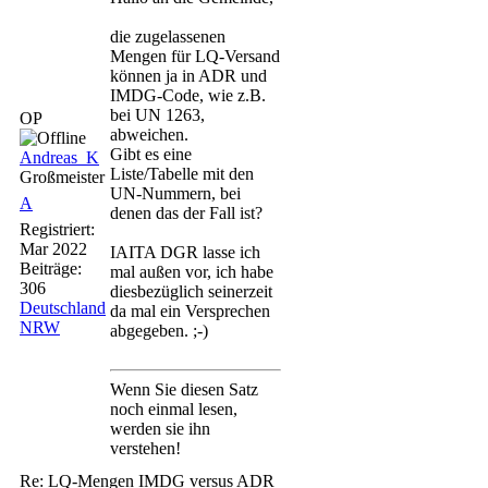
die zugelassenen
Mengen für LQ-Versand
können ja in ADR und
IMDG-Code, wie z.B.
bei UN 1263,
OP
abweichen.
Gibt es eine
Andreas_K
Liste/Tabelle mit den
Großmeister
UN-Nummern, bei
A
denen das der Fall ist?
Registriert:
Mar 2022
IAITA DGR lasse ich
Beiträge:
mal außen vor, ich habe
306
diesbezüglich seinerzeit
Deutschland
da mal ein Versprechen
NRW
abgegeben. ;-)
Wenn Sie diesen Satz
noch einmal lesen,
werden sie ihn
verstehen!
Re: LQ-Mengen IMDG versus ADR