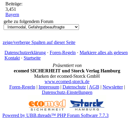
Beiträge:
3,451
Bayern
gehe zu folgendem Forum
zeige/verberge Spalten auf dieser Seite
Datenschutzerklärung
·
Foren-Regeln
·
Markiere alles als gelesen
Kontakt
·
Startseite
Präsentiert von
ecomed SICHERHEIT und Storck Verlag Hamburg
Marken der ecomed-Storck GmbH
www.ecomed-storck.de
Foren-Regeln
|
Impressum
|
Datenschutz
|
AGB
|
Newsletter
|
Datenschutz-Einstellungen
Powered by UBB.threads™ PHP Forum Software 7.7.3