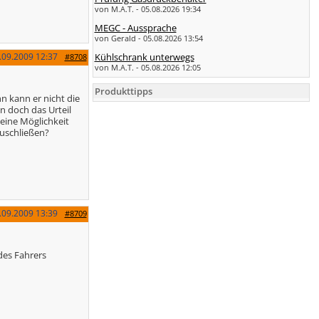
von M.A.T. - 05.08.2026 19:34
MEGC - Aussprache
von Gerald - 05.08.2026 13:54
.09.2009
12:37
Kühlschrank unterwegs
#8708
von M.A.T. - 05.08.2026 12:05
Produkttipps
n kann er nicht die
n doch das Urteil
eine Möglichkeit
zuschließen?
.09.2009
13:39
#8709
des Fahrers