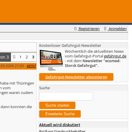
Registrieren
Anmelden
Kostenloser Gefahrgut-Newsletter
Wöchentlich die aktuellsten News
vom Gefahrgut-Portal
gefahrgut.de
von 3
1
2
3
- mit dem
Newsletter "ecomed-
Storck Gefahrgut".
.09.2009
21:03
#8707
Gefahrgut-Newsletter abonnieren
(habe mit Thüringen
en vom
Suche
dungen waren zudem
 dann konnten die
Aktuell wird diskutiert
Prüfung Gasdruckbehälter