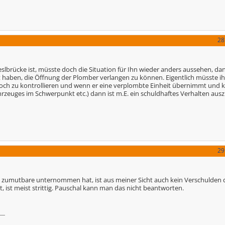
28
lbrücke ist, müsste doch die Situation für Ihn wieder anders aussehen, dan
 haben, die Öffnung der Plomber verlangen zu können. Eigentlich müsste ih
doch zu kontrollieren und wenn er eine verplombte Einheit übernimmt und k
hrzeuges im Schwerpunkt etc.) dann ist m.E. ein schuldhaftes Verhalten aus
29
im zumutbare unternommen hat, ist aus meiner Sicht auch kein Verschulden 
t, ist meist strittig. Pauschal kann man das nicht beantworten.