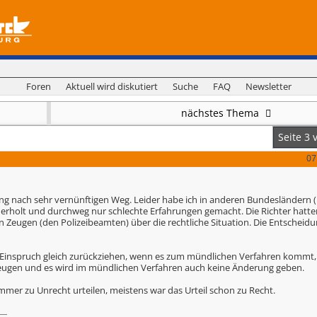
Foren
Aktuell wird diskutiert
Suche
FAQ
Newsletter
nächstes Thema
Seite 3 
07
ung nach sehr vernünftigen Weg. Leider habe ich in anderen Bundesländern 
ederholt und durchweg nur schlechte Erfahrungen gemacht. Die Richter hatt
 Zeugen (den Polizeibeamten) über die rechtliche Situation. Die Entschei
 Einspruch gleich zurückziehen, wenn es zum mündlichen Verfahren kommt,
zeugen und es wird im mündlichen Verfahren auch keine Änderung geben.
 immer zu Unrecht urteilen, meistens war das Urteil schon zu Recht.