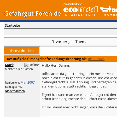
Gefahrgut-Foren.de
Startseite
vorheriges Thema
Thema drucken
Re: Bußgeld f. mangelhafte Ladungssicherung ok?
[
Re: TDamm
]
Mark
Hallo Herr Damm,
Meister aller Klassen
tolle Sache, da geht Thüringen ein meiner Mein
noch nicht zu tun gehabt) in dieser Hinsicht wi
Gefahrgutrecht KEINE Ahnung und befragten den
Mar 2007
Registriert:
stark emotional statt rechtlich begründet.
Beiträge: 492
Niedersachsen
Eigentlich kann man vor einem Amtsgericht den
schriftlichen Argumente den Richter nicht über
Ich will damit aber nicht sagen, dass die Richter