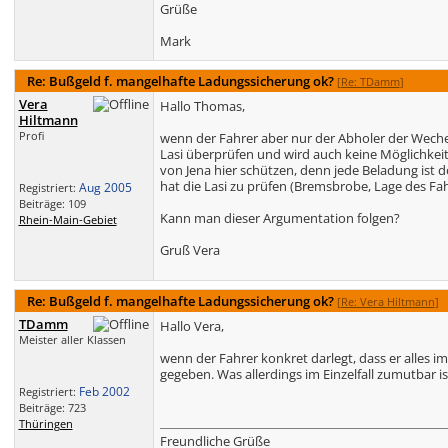
Grüße
Mark
Re: Bußgeld f. mangelhafte Ladungssicherung ok?
[
Re: TDamm
]
Vera
Hallo Thomas,
Hiltmann
Profi
wenn der Fahrer aber nur der Abholer der Weches
Lasi überprüfen und wird auch keine Möglichkeit
von Jena hier schützen, denn jede Beladung ist 
hat die Lasi zu prüfen (Bremsbrobe, Lage des Fa
Aug 2005
Registriert:
Beiträge: 109
Kann man dieser Argumentation folgen?
Rhein-Main-Gebiet
Gruß Vera
Re: Bußgeld f. mangelhafte Ladungssicherung ok?
[
Re: Vera Hiltmann
]
TDamm
Hallo Vera,
Meister aller Klassen
wenn der Fahrer konkret darlegt, dass er alles 
gegeben. Was allerdings im Einzelfall zumutbar is
Feb 2002
Registriert:
Beiträge: 723
Thüringen
Freundliche Grüße