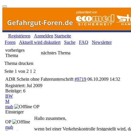
Gefahrgut-Foren.de
Registrieren
Anmelden
Startseite
Foren
Aktuell wird diskutiert
Suche
FAQ
Newsletter
vorheriges
nächstes Thema
Thema
Thema drucken
Seite 1 von 2
1
2
ADR Schein ohne Fahrerunterschrift
#9719
06.10.2009
14:32
Registriert:
Jul 2009
Beiträge: 6
BW
M
mab
OP
Einsteiger
Hallo zusammen,
OP
mab
wenn bei einer Verkehrskontrolle festgestellt wird,