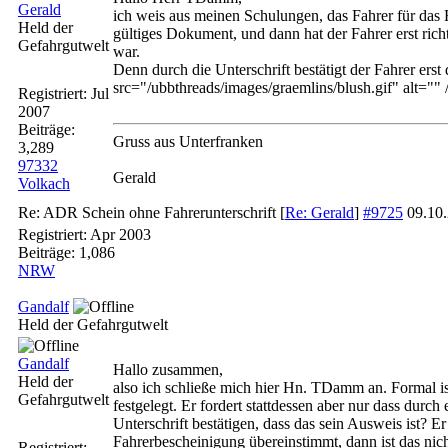
Gerald
ich weis aus meinen Schulungen, das Fahrer für das 
Held der
gültiges Dokument, und dann hat der Fahrer erst ric
Gefahrgutwelt
war.
Denn durch die Unterschrift bestätigt der Fahrer ers
src="/ubbthreads/images/graemlins/blush.gif" alt="" 
Registriert:
Jul
2007
Beiträge:
Gruss aus Unterfranken
3,289
97332
Gerald
Volkach
Re: ADR Schein ohne Fahrerunterschrift
[
Re: Gerald
]
#9725
09.10
Registriert:
Apr 2003
Beiträge: 1,086
NRW
Gandalf
Held der Gefahrgutwelt
Gandalf
Hallo zusammen,
Held der
also ich schließe mich hier Hn. TDamm an. Formal ist
Gefahrgutwelt
festgelegt. Er fordert stattdessen aber nur dass durch
Unterschrift bestätigen, dass das sein Ausweis ist? 
Fahrerbescheinigung übereinstimmt, dann ist das nich
Registriert: