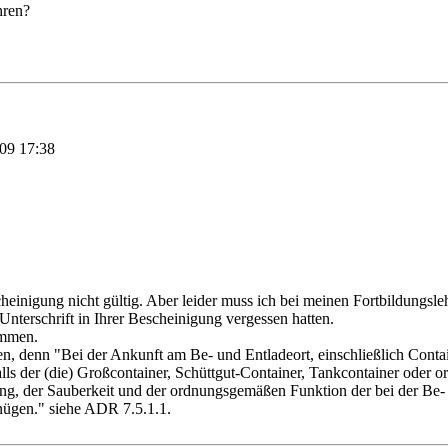
hren?
009
17:38
heinigung nicht gültig. Aber leider muss ich bei meinen Fortbildungs
 Unterschrift in Ihrer Bescheinigung vergessen hatten.
ommen.
fen, denn "Bei der Ankunft am Be- und Entladeort, einschließlich Cont
s der (die) Großcontainer, Schüttgut-Container, Tankcontainer oder o
erung, der Sauberkeit und der ordnungsgemäßen Funktion der bei der Be
nügen." siehe ADR 7.5.1.1.