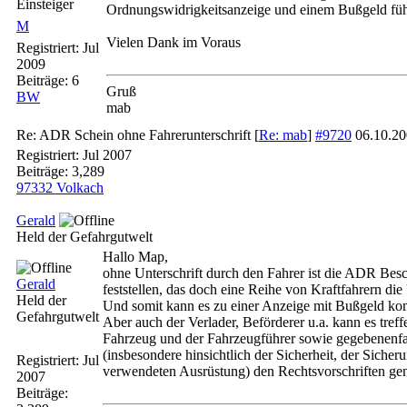
Einsteiger
Ordnungswidrigkeitsanzeige und einem Bußgeld fü
M
Vielen Dank im Voraus
Registriert:
Jul
2009
Beiträge: 6
Gruß
BW
mab
Re: ADR Schein ohne Fahrerunterschrift
[
Re: mab
]
#9720
06.10.2
Registriert:
Jul 2007
Beiträge: 3,289
97332 Volkach
Gerald
Held der Gefahrgutwelt
Hallo Map,
ohne Unterschrift durch den Fahrer ist die ADR Besc
Gerald
feststellen, das doch eine Reihe von Kraftfahrern die
Held der
Und somit kann es zu einer Anzeige mit Bußgeld k
Gefahrgutwelt
Aber auch der Verlader, Beförderer u.a. kann es tref
Fahrzeug und der Fahrzeugführer sowie gegebenenfall
(insbesondere hinsichtlich der Sicherheit, der Sich
Registriert:
Jul
verwendeten Ausrüstung) den Rechtsvorschriften ge
2007
Beiträge: