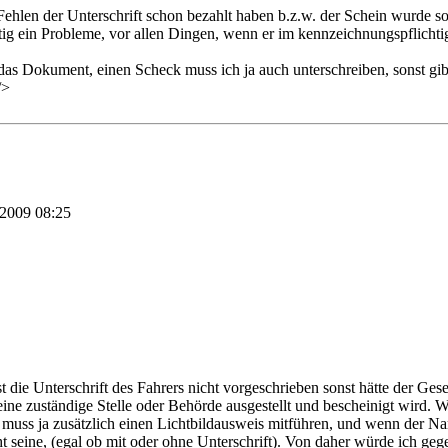
Fehlen der Unterschrift schon bezahlt haben b.z.w. der Schein wurde s
htig ein Probleme, vor allen Dingen, wenn er im kennzeichnungspflich
t das Dokument, einen Scheck muss ich ja auch unterschreiben, sonst gi
/>
.2009
08:25
 die Unterschrift des Fahrers nicht vorgeschrieben sonst hätte der Gese
 eine zuständige Stelle oder Behörde ausgestellt und bescheinigt wird. W
Er muss ja zusätzlich einen Lichtbildausweis mitführen, und wenn der N
t seine, (egal ob mit oder ohne Unterschrift). Von daher würde ich geg