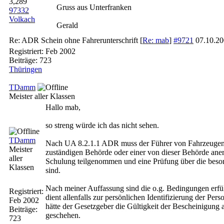
3,289
Gruss aus Unterfranken
97332
Volkach
Gerald
Re: ADR Schein ohne Fahrerunterschrift
[
Re: mab
]
#9721
07.10.2
Registriert:
Feb 2002
Beiträge: 723
Thüringen
TDamm
Meister aller Klassen
Hallo mab,
so streng würde ich das nicht sehen.
TDamm
Nach UA 8.2.1.1 ADR muss der Führer von Fahrzeugen, m
Meister
zuständigen Behörde oder einer von dieser Behörde anerk
aller
Schulung teilgenommen und eine Prüfung über die beson
Klassen
sind.
Nach meiner Auffassung sind die o.g. Bedingungen erfüll
Registriert:
dient allenfalls zur persönlichen Identifizierung der Per
Feb 2002
hätte der Gesetzgeber die Gültigkeit der Bescheinigung 
Beiträge:
geschehen.
723