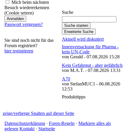
abonnieren
Mich beim nächsten
Besuch wiedererkennen
Suche
(Cookie setzen)
Passwort vergessen?
Aktuell wird diskutiert
Sie sind noch nicht für das
Forum registriert?
Innenverpackung für Pharma -
hier registrieren
kein UN-Code
von Gerald - 07.08.2026 15:28
Kein Gefahrgut - aber gefährlich
von M.A.T. - 07.08.2026 13:31
A70
von StefanMUC1 - 06.08.2026
12:53
Produkttipps
zeige/verberge Spalten auf dieser Seite
Datenschutzerklärung
·
Foren-Regeln
·
Markiere alles als
gelesen
Kontakt
·
Startseite