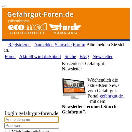
Gefahrgut-Foren.de
Registrieren
Anmelden
Startseite
Forum
Bitte melden Sie sich
an.
Foren
Aktuell wird diskutiert
Suche
FAQ
Newsletter
Kostenloser Gefahrgut-
Newsletter
Wöchentlich die
aktuellsten News
vom Gefahrgut-
Portal
gefahrgut.de
- mit dem
Newsletter "ecomed-Storck
Gefahrgut".
Login gefahrgut-foren.de
Gefahrgut-Newsletter
Mich beim nächsten