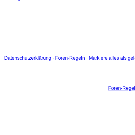
Datenschutzerklärung
·
Foren-Regeln
·
Markiere alles als ge
Foren-Rege