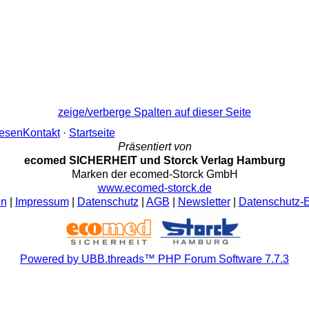
zeige/verberge Spalten auf dieser Seite
lesen
Kontakt
·
Startseite
Präsentiert von
ecomed SICHERHEIT und Storck Verlag Hamburg
Marken der ecomed-Storck GmbH
www.ecomed-storck.de
ln
|
Impressum
|
Datenschutz
|
AGB
|
Newsletter
|
Datenschutz-E
Powered by UBB.threads™ PHP Forum Software 7.7.3