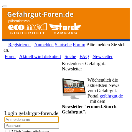
Gefahrgut-Foren.de
Registrieren
Anmelden
Startseite
Forum
Bitte melden Sie sich
an.
Foren
Aktuell wird diskutiert
Suche
FAQ
Newsletter
Kostenloser Gefahrgut-
Newsletter
Wöchentlich die
aktuellsten News
vom Gefahrgut-
Portal
gefahrgut.de
- mit dem
Newsletter "ecomed-Storck
Gefahrgut".
Login gefahrgut-foren.de
Gefahrgut-Newsletter
Mich beim nächsten