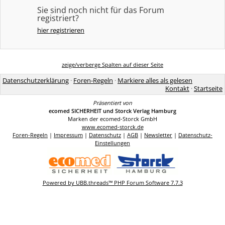
Sie sind noch nicht für das Forum
registriert?
hier registrieren
zeige/verberge Spalten auf dieser Seite
Datenschutzerklärung
·
Foren-Regeln
·
Markiere alles als gelesen
Kontakt
·
Startseite
Präsentiert von
ecomed SICHERHEIT und Storck Verlag Hamburg
Marken der ecomed-Storck GmbH
www.ecomed-storck.de
Foren-Regeln
|
Impressum
|
Datenschutz
|
AGB
|
Newsletter
|
Datenschutz-
Einstellungen
Powered by UBB.threads™ PHP Forum Software 7.7.3