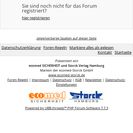
Sie sind noch nicht für das Forum
registriert?
hier registrieren
zeige/verberge Spalten auf dieser Seite
Datenschutzerklärung
·
Foren-Regeln
·
Markiere alles als gelesen
Kontakt
·
Startseite
Präsentiert von
ecomed SICHERHEIT und Storck Verlag Hamburg
Marken der ecomed-Storck GmbH
www.ecomed-storck.de
Foren-Regeln
|
Impressum
|
Datenschutz
|
AGB
|
Newsletter
|
Datenschutz-
Einstellungen
Powered by UBB.threads™ PHP Forum Software 7.7.3