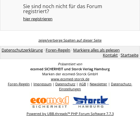
Sie sind noch nicht für das Forum
registriert?
hier registrieren
zeige/verberge Spalten auf dieser Seite
Datenschutzerklärung
·
Foren-Regeln
·
Markiere alles als gelesen
Kontakt
·
Startseite
Präsentiert von
ecomed SICHERHEIT und Storck Verlag Hamburg
Marken der ecomed-Storck GmbH
www.ecomed-storck.de
Foren-Regeln
|
Impressum
|
Datenschutz
|
AGB
|
Newsletter
|
Datenschutz-
Einstellungen
Powered by UBB.threads™ PHP Forum Software 7.7.3