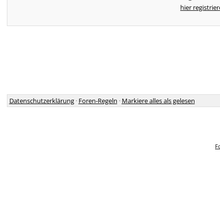
hier registrie
Datenschutzerklärung
·
Foren-Regeln
·
Markiere alles als gelesen
F