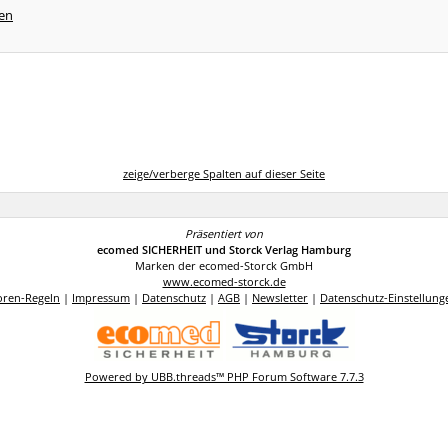
ren
zeige/verberge Spalten auf dieser Seite
Präsentiert von
ecomed SICHERHEIT und Storck Verlag Hamburg
Marken der ecomed-Storck GmbH
www.ecomed-storck.de
oren-Regeln
|
Impressum
|
Datenschutz
|
AGB
|
Newsletter
|
Datenschutz-Einstellung
Powered by UBB.threads™ PHP Forum Software 7.7.3