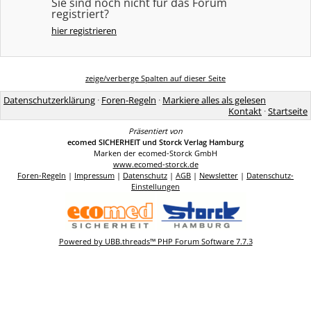
Sie sind noch nicht für das Forum
registriert?
hier registrieren
zeige/verberge Spalten auf dieser Seite
Datenschutzerklärung
·
Foren-Regeln
·
Markiere alles als gelesen
Kontakt
·
Startseite
Präsentiert von
ecomed SICHERHEIT und Storck Verlag Hamburg
Marken der ecomed-Storck GmbH
www.ecomed-storck.de
Foren-Regeln
|
Impressum
|
Datenschutz
|
AGB
|
Newsletter
|
Datenschutz-
Einstellungen
Powered by UBB.threads™ PHP Forum Software 7.7.3