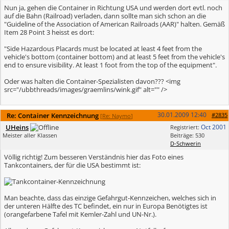
Nun ja, gehen die Container in Richtung USA und werden dort evtl. noch
auf die Bahn (Railroad) verladen, dann sollte man sich schon an die
"Guideline of the Association of American Railroads (AAR)" halten. Gemäß
Item 28 Point 3 heisst es dort:
"Side Hazardous Placards must be located at least 4 feet from the
vehicle's bottom (container bottom) and at least 5 feet from the vehicle's
end to ensure visibility. At least 1 foot from the top of the equipment".
Oder was halten die Container-Spezialisten davon??? <img
src="/ubbthreads/images/graemlins/wink.gif" alt="" />
30.01.2009
12:40
Re: Container Kennzeichnung
#2835
[
Re: Naymo
]
UHeins
Oct 2001
Registriert:
Meister aller Klassen
Beiträge: 530
D-Schwerin
Völlig richtig! Zum besseren Verständnis hier das Foto eines
Tankcontainers, der für die USA bestimmt ist:
Man beachte, dass das einzige Gefahrgut-Kennzeichen, welches sich in
der unteren Hälfte des TC befindet, ein nur in Europa Benötigtes ist
(orangefarbene Tafel mit Kemler-Zahl und UN-Nr.).