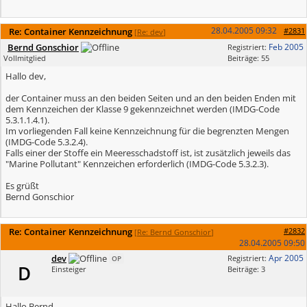
28.04.2005
09:32
Re: Container Kennzeichnung
#2831
[
Re: dev
]
Bernd Gonschior
Feb 2005
Registriert:
Vollmitglied
Beiträge: 55
Hallo dev,
der Container muss an den beiden Seiten und an den beiden Enden mit
dem Kennzeichen der Klasse 9 gekennzeichnet werden (IMDG-Code
5.3.1.1.4.1).
Im vorliegenden Fall keine Kennzeichnung für die begrenzten Mengen
(IMDG-Code 5.3.2.4).
Falls einer der Stoffe ein Meeresschadstoff ist, ist zusätzlich jeweils das
"Marine Pollutant" Kennzeichen erforderlich (IMDG-Code 5.3.2.3).
Es grüßt
Bernd Gonschior
Re: Container Kennzeichnung
#2832
[
Re: Bernd Gonschior
]
28.04.2005
09:50
dev
Apr 2005
Registriert:
OP
D
Einsteiger
Beiträge: 3
Hallo Bernd,