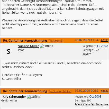
Alle anderen Gefahrgut-Kennzeichnungen - Notfallrufnummer,
Technischer Name, UN-Nummer, Label - sind in der oberen Hälfte
angebracht, damit sie auch auf US-amerikanischen Bahntragwagen mit
hoher Seitenwand noch gut sichtbar sind.
Wegen der Anordnung der Aufkleber ist noch zu sagen, dass die Zettel
nicht überlappen dürfen, sondern schön nebeneinander zu stehen
haben!
06.02.2009
11:14
Re: Container Kennzeichnung
#2836
[
Re: UHeins
]
Susann Miller
Jul 2002
Registriert:
S
Profi
Beiträge: 122
Bayern
... was mich irritiert sind die Placards 3 und 8, so sollten die doch wohl
nicht aussehen, oder?
Herzliche Grüße aus Bayern
Susann Miller
07.02.2009
00:32
Re: Container Kennzeichnung
#2837
[
Re: Susann Miller
]
Kay Schmauder
Oct 2003
Registriert:
Großmeister
Beiträge: 390
Friedrichshafen Bodensee