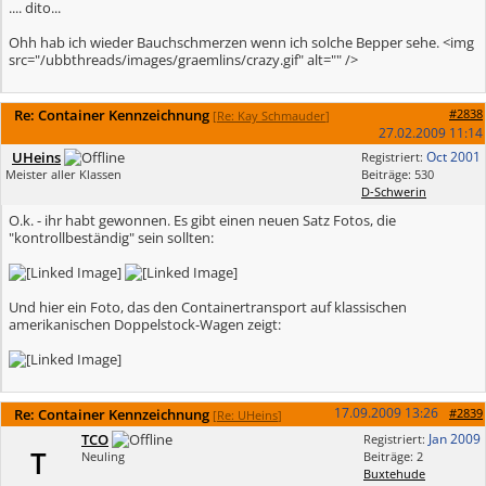
.... dito...
Ohh hab ich wieder Bauchschmerzen wenn ich solche Bepper sehe. <img
src="/ubbthreads/images/graemlins/crazy.gif" alt="" />
Re: Container Kennzeichnung
#2838
[
Re: Kay Schmauder
]
27.02.2009
11:14
UHeins
Oct 2001
Registriert:
Meister aller Klassen
Beiträge: 530
D-Schwerin
O.k. - ihr habt gewonnen. Es gibt einen neuen Satz Fotos, die
"kontrollbeständig" sein sollten:
Und hier ein Foto, das den Containertransport auf klassischen
amerikanischen Doppelstock-Wagen zeigt:
17.09.2009
13:26
Re: Container Kennzeichnung
#2839
[
Re: UHeins
]
TCO
Jan 2009
Registriert:
T
Neuling
Beiträge: 2
Buxtehude