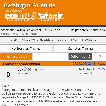
Gefahrgut-Foren.de
Startseite
Forum
Seeverkehr - IMDG-Code
Registrieren
Anmelden
Container Kennzeichnung
Foren
Aktuell wird diskutiert
Suche
FAQ
Newsletter
vorheriges Thema
nächstes Thema
Seite 1 von 2
1
2
Thema drucken
27.04.2005
20:48
Container Kennzeichnung
#2830
dev
Apr 2005
Registriert:
OP
D
Einsteiger
Beiträge: 3
Hallo
kann jemand mir eine klare aussage darüber wie ein Conatiner von
außen zu kennzeichne ist. Es sind Gefahrgut der UN3082 Kl.9 VGIII und
begrenzte Menge UN2735 Kl.8 VGIII verpackt. Beide Güter Palletiert,
unten auf der Palette sind UN3082 kanister und auf den kanister sind
UN2735 in Kartons.