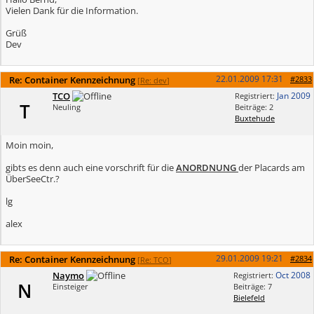
Vielen Dank für die Information.
Grüß
Dev
22.01.2009
17:31
Re: Container Kennzeichnung
#2833
[
Re: dev
]
TCO
Jan 2009
Registriert:
T
Neuling
Beiträge: 2
Buxtehude
Moin moin,
gibts es denn auch eine vorschrift für die
ANORDNUNG
der Placards am
ÜberSeeCtr.?
lg
alex
29.01.2009
19:21
Re: Container Kennzeichnung
#2834
[
Re: TCO
]
Naymo
Oct 2008
Registriert:
N
Einsteiger
Beiträge: 7
Bielefeld