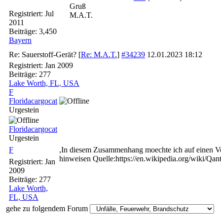
Gruß
Registriert:
Jul
M.A.T.
2011
Beiträge: 3,450
Bayern
Re: Sauerstoff-Gerät?
[
Re: M.A.T.
]
#34239
12.01.2023
18:12
Registriert:
Jan 2009
Beiträge: 277
Lake Worth, FL, USA
F
Floridacargocat
Urgestein
Floridacargocat
Urgestein
F
,In diesem Zusammenhang moechte ich auf einen Vo
hinweisen Quelle:https://en.wikipedia.org/wiki/Qant
Registriert:
Jan
2009
Beiträge: 277
Lake Worth,
FL, USA
gehe zu folgendem Forum