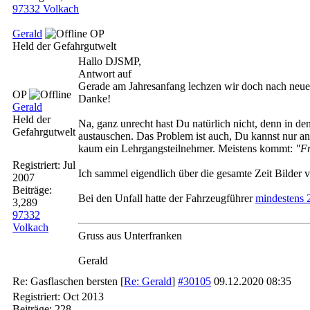
97332 Volkach
Gerald
OP
Held der Gefahrgutwelt
Hallo DJSMP,
Antwort auf
Gerade am Jahresanfang lechzen wir doch nach neuen
OP
Danke!
Gerald
Held der
Na, ganz unrecht hast Du natürlich nicht, denn in de
Gefahrgutwelt
austauschen. Das Problem ist auch, Du kannst nur a
kaum ein Lehrgangsteilnehmer. Meistens kommt:
"Fr
Registriert:
Jul
Ich sammel eigendlich über die gesamte Zeit Bilder 
2007
Beiträge:
Bei den Unfall hatte der Fahrzeugführer
mindestens 
3,289
97332
Volkach
Gruss aus Unterfranken
Gerald
Re: Gasflaschen bersten
[
Re: Gerald
]
#30105
09.12.2020
08:35
Registriert:
Oct 2013
Beiträge: 228