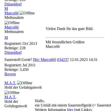
Düsseldorf
M
Marco66
Methusalem
Marco66
Vielen Dank für das gute Bild.
Methusalem
M
Mit freundlichen Grüßen
Registriert:
Oct 2013
Marco66
Beiträge: 228
Düsseldorf
Sauerstoff-Gerät?
[
Re: Marco66
]
#34237
12.01.2023
14:31
Registriert:
Jul 2011
Beiträge: 3,450
Bayern
M.A.T.
Held der Gefahrgutwelt
M.A.T.
Hallo,
Held der
ein Unfall mit einem Sauerstoffgerät (= Sauerst
Gefahrgutwelt
Weitere Information
hier
(mit Links).