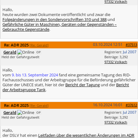
97332 Volkach
Hallo,
heute wurden zwei Dokumente veröffentlicht und zwar die
Folgeänderungen in den Sondervorschriften 310 und 388
und
Gefährliche Güter in Maschinen, Geräten oder Gegenständen –
Gebrauchte Gegenstände
.
03.10.2024
12:51
Re: ADR 2025
#37513
[
Re: Gerald
]
Gerald
Jul 2007
Registriert:
OP
Held der Gefahrgutwelt
Beiträge: 3,292
97332 Volkach
Hallo,
vom
9. bis 13. September 2024
fand eine gemeinsame Tagung des RID-
Fachausschusses und der Arbeitsgruppe für die Beförderung gefährlicher
Güter der UNECE statt, hier ist der
Bericht der Tagung
und der
Bericht
der Arbeitsgruppe Tank
.
16.10.2024
16:01
Re: ADR 2025
#37612
[
Re: Gerald
]
Gerald
Jul 2007
Registriert:
OP
Held der Gefahrgutwelt
Beiträge: 3,292
97332 Volkach
Hallo,
der DSLV hat einen
Leitfaden über die wesentlichen Änderungen im ADR