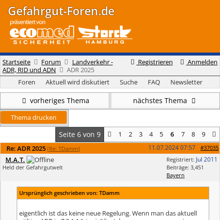
Gefahrgut-Foren.de
Startseite
Forum
Landverkehr -
Registrieren
Anmelden
ADR, RID und ADN
ADR 2025
Foren
Aktuell wird diskutiert
Suche
FAQ
Newsletter
vorheriges Thema
nächstes Thema
Thema drucken
Seite 6 von 9
1
2
3
4
5
6
7
8
9
11.07.2024
07:57
Re: ADR 2025
#37035
[
Re: TDamm
]
M.A.T.
Jul 2011
Registriert:
Held der Gefahrgutwelt
Beiträge: 3,451
Bayern
Ursprünglich geschrieben von: TDamm
eigentlich ist das keine neue Regelung. Wenn man das aktuell