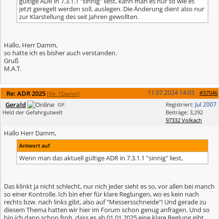
gültige ADR in 7.3.1.1 "sinnig" liest, kann man es nur so wie es
jetzt geregelt werden soll, auslegen. Die Änderung dient also nur
zur Klarstellung des seit Jahren gewollten.
Hallo, Herr Damm,
so hatte ich es bisher auch verstanden.
Gruß
M.A.T.
11.07.2024
14:05
Re: ADR 2025
#37046
[
Re: TDamm
]
Gerald
Jul 2007
Registriert:
OP
Held der Gefahrgutwelt
Beiträge: 3,292
97332 Volkach
Hallo Herr Damm,
Antwort auf
Wenn man das aktuell gültige ADR in 7.3.1.1 "sinnig" liest,
Das klinkt ja nicht schlecht, nur nich jeder sieht es so, vor allen bei manch
so einer Kontrolle. Ich bin eher für klare Reglungen, wo es kein nach
rechts bzw. nach links gibt, also auf "Messersschneide"! Und gerade zu
diesem Thema hatten wir hier im Forum schon genug anfragen. Und so
bin ich dann schon froh, dass es ab 01.01.2025 eine klare Reglung gibt.