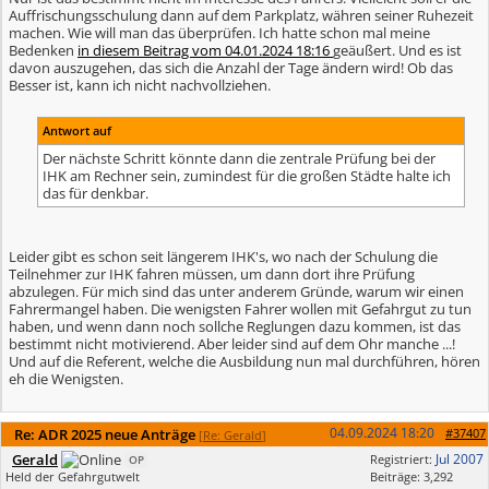
Auffrischungsschulung dann auf dem Parkplatz, währen seiner Ruhezeit
machen. Wie will man das überprüfen. Ich hatte schon mal meine
Bedenken
in diesem Beitrag vom 04.01.2024 18:16
geäußert. Und es ist
davon auszugehen, das sich die Anzahl der Tage ändern wird! Ob das
Besser ist, kann ich nicht nachvollziehen.
Antwort auf
Der nächste Schritt könnte dann die zentrale Prüfung bei der
IHK am Rechner sein, zumindest für die großen Städte halte ich
das für denkbar.
Leider gibt es schon seit längerem IHK's, wo nach der Schulung die
Teilnehmer zur IHK fahren müssen, um dann dort ihre Prüfung
abzulegen. Für mich sind das unter anderem Gründe, warum wir einen
Fahrermangel haben. Die wenigsten Fahrer wollen mit Gefahrgut zu tun
haben, und wenn dann noch sollche Reglungen dazu kommen, ist das
bestimmt nicht motivierend. Aber leider sind auf dem Ohr manche ...!
Und auf die Referent, welche die Ausbildung nun mal durchführen, hören
eh die Wenigsten.
04.09.2024
18:20
Re: ADR 2025 neue Anträge
#37407
[
Re: Gerald
]
Gerald
Jul 2007
Registriert:
OP
Held der Gefahrgutwelt
Beiträge: 3,292