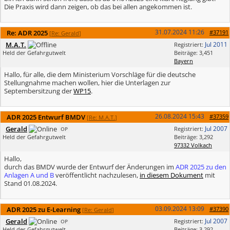
Die Praxis wird dann zeigen, ob das bei allen angekommen ist.
31.07.2024
11:26
Re: ADR 2025
#37191
[
Re: Gerald
]
M.A.T.
Jul 2011
Registriert:
Held der Gefahrgutwelt
Beiträge: 3,451
Bayern
Hallo, für alle, die dem Ministerium Vorschläge für die deutsche
Stellungnahme machen wollen, hier die Unterlagen zur
Septembersitzung der
WP15
.
26.08.2024
15:43
ADR 2025 Entwurf BMDV
#37359
[
Re: M.A.T.
]
Gerald
Jul 2007
Registriert:
OP
Held der Gefahrgutwelt
Beiträge: 3,292
97332 Volkach
Hallo,
durch das BMDV wurde der Entwurf der Änderungen im
ADR 2025 zu den
Anlagen A und B
veröffentlicht nachzulesen,
in diesem Dokument
mit
Stand 01.08.2024.
03.09.2024
13:09
ADR 2025 zu E-Learning
#37390
[
Re: Gerald
]
Gerald
Jul 2007
Registriert:
OP
Held der Gefahrgutwelt
Beiträge: 3,292