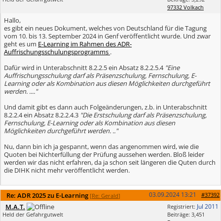
97332 Volkach
Hallo,
es gibt ein neues Dokument, welches von Deutschland für die Tagung
vom 10. bis 13. September 2024 in Genf veröffentlicht wurde. Und zwar
geht es um
E-Learning im Rahmen des ADR-
Auffrischungsschulungsprogramms
.
Dafür wird in Unterabschnitt 8.2.2.5 ein Absatz 8.2.2.5.4
"Eine
Auffrischungsschulung darf als Präsenzschulung, Fernschulung, E-
Learning oder als Kombination aus diesen Möglichkeiten durchgeführt
werden. ...."
Und damit gibt es dann auch Folgeänderungen, z.b. in Unterabschnitt
8.2.2.4 ein Absatz 8.2.2.4.3
"Die Erstschulung darf als Präsenzschulung,
Fernschulung, E-Learning oder als Kombination aus diesen
Möglichkeiten durchgeführt werden. .."
Nu, dann bin ich ja gespannt, wenn das angenommen wird, wie die
Quoten bei Nichterfüllung der Prüfung aussehen werden. Bloß leider
werden wir das nicht erfahren, da ja schon seit längeren die Quten durch
die DIHK nicht mehr veröffentlicht werden.
03.09.2024
13:21
Re: ADR 2025 zu E-Learning
#37392
[
Re: Gerald
]
M.A.T.
Jul 2011
Registriert:
Held der Gefahrgutwelt
Beiträge: 3,451