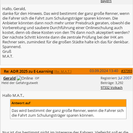
Bayern
Hallo, Gerald,
danke für den Hinweis. Das wird bestimmt der ganz große Renner, wenn
die Fahrer sich die Fahrt zum Schulungsträger sparen können. Die
Anbieter könnten dann noch mehr unter Preisdruck geraten, obwohl die
Vorbereitung und saubere Durchführung einer Onlineschulung auch
kostet, denn ob diese Kosten von den TN dann noch akzeptiert werden?
Der nächste Schritt könnte dann die zentrale Prüfung bei der IHK am
Rechner sein, zumindest für die großen Städte halte ich das für denkbar.
Spannend.
Gruß
M.A.T.
03.09.2024
13:40
Re: ADR 2025 zu E-Learning
#37393
[
Re: M.A.T.
]
Gerald
Jul 2007
Registriert:
OP
Held der Gefahrgutwelt
Beiträge: 3,292
97332 Volkach
Hallo M.A.T.,
Antwort auf
Das wird bestimmt der ganz große Renner, wenn die Fahrer sich
die Fahrt zum Schulungsträger sparen können.
Nur ist das bestimmt nicht im Interesse des Fahrers. Vielleicht soll er die