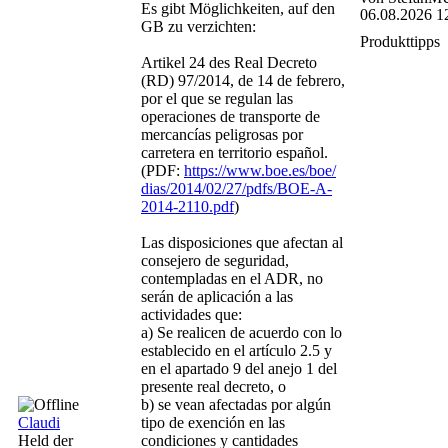
Es gibt Möglichkeiten, auf den
06.08.2026 1
GB zu verzichten:
Produkttipps
Artikel 24 des Real Decreto
(RD) 97/2014, de 14 de febrero,
por el que se regulan las
operaciones de transporte de
mercancías peligrosas por
carretera en territorio español.
(PDF:
https:/
/
www.boe.es/
boe/
dias/
2014/
02/
27/
pdfs/
BOE-A-
2014-2110.pdf
)
Las disposiciones que afectan al
consejero de seguridad,
contempladas en el ADR, no
serán de aplicación a las
actividades que:
a) Se realicen de acuerdo con lo
establecido en el artículo 2.5 y
en el apartado 9 del anejo 1 del
presente real decreto, o
b) se vean afectadas por algún
Claudi
tipo de exención en las
Held der
condiciones y cantidades