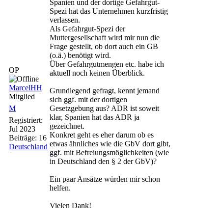
Spanien und der dortige Gefahrgut-
Spezi hat das Unternehmen kurzfristig
verlassen.
Als Gefahrgut-Spezi der
Muttergesellschaft wird mir nun die
Frage gestellt, ob dort auch ein GB
(o.ä.) benötigt wird.
Über Gefahrgutmengen etc. habe ich
OP
aktuell noch keinen Überblick.
MarcelHH
Grundlegend gefragt, kennt jemand
Mitglied
sich ggf. mit der dortigen
M
Gesetzgebung aus? ADR ist soweit
klar, Spanien hat das ADR ja
Registriert:
gezeichnet.
Jul 2023
Konkret geht es eher darum ob es
Beiträge: 16
etwas ähnliches wie die GbV dort gibt,
Deutschland
ggf. mit Befreiungsmöglichkeiten (wie
in Deutschland den § 2 der GbV)?
Ein paar Ansätze würden mir schon
helfen.
Vielen Dank!