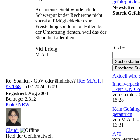
gefahrgut.de
-
Newsletter 
Aus meiner Sicht würde ich den
Storck Gefah
Schwerpunkt der Recherche nicht
zuerst auf Möglichkeiten zur
Freistellung sondern auf Hilfen bei
Gefahrgut-N
der Umsetzung richten, weil das der
abonnieren
Sicherheit aller dient.
Suche
Viel Erfolg
M.A.T.
Aktuell wird d
Re: Spanien - GbV oder ähnliches?
[
Re: M.A.T.
]
Innenverpack
#37068
15.07.2024
16:09
- kein UN-C
Registriert:
Aug 2003
von Gerald -
Beiträge: 2,312
15:28
Köln/ NRW
Kein Gefahrgu
gefährlich
von M.A.T. -
13:31
Claudi
A70
Held der Gefahrgutwelt
von StefanM