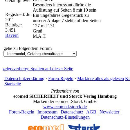
Gefahrgutwelt
Besonders interessant dürfte die
Auflistung auf Seiten 8 mit 10 sein.
Registriert:
Jul
Ein ungefähres Gegenstück zu
2011
unserer Anlage 7 steht auf den Seiten
Beiträge:
127 mit 131.
3,451
Gruß
Bayern
M.A.T.
gehe zu folgendem Forum
zeige/verberge Spalten auf dieser Seite
Datenschutzerklärung
·
Foren-Regeln
·
Markiere alles als gelesen
Ko
Startseite
Präsentiert von
ecomed SICHERHEIT und Storck Verlag Hamburg
Marken der ecomed-Storck GmbH
www.ecomed-storck.de
Foren-Regeln
|
Impressum
|
Datenschutz
|
AGB
|
Newsletter
|
Datenschutz-Einstellungen