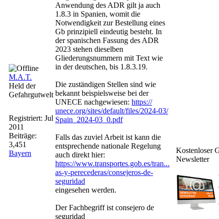
Anwendung des ADR gilt ja auch
1.8.3 in Spanien, womit die
Notwendigkeit zur Bestellung eines
Gb prinzipiell eindeutig besteht. In
der spanischen Fassung des ADR
2023 stehen dieselben
Gliederungsnummern mit Text wie
in der deutschen, bis 1.8.3.19.
M.A.T.
Die zuständigen Stellen sind wie
Held der
bekannt beispielsweise bei der
Gefahrgutwelt
UNECE nachgewiesen:
https:/
/
unece.org/
sites/
default/
files/
2024-03/
Registriert:
Jul
Spain_2024-03_0.pdf
2011
Beiträge:
Falls das zuviel Arbeit ist kann die
3,451
entsprechende nationale Regelung
Kostenloser G
Bayern
auch direkt hier:
Newsletter
https://www.transportes.gob.es/tran...
as-y-perecederas/consejeros-de-
seguridad
eingesehen werden.
Der Fachbegriff ist consejero de
seguridad