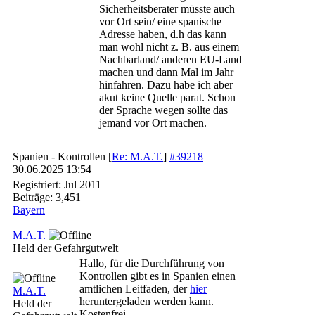
Sicherheitsberater müsste auch
vor Ort sein/ eine spanische
Adresse haben, d.h das kann
man wohl nicht z. B. aus einem
Nachbarland/ anderen EU-Land
machen und dann Mal im Jahr
hinfahren. Dazu habe ich aber
akut keine Quelle parat. Schon
der Sprache wegen sollte das
jemand vor Ort machen.
Spanien - Kontrollen
[
Re: M.A.T.
]
#39218
30.06.2025
13:54
Registriert:
Jul 2011
Beiträge: 3,451
Bayern
M.A.T.
Held der Gefahrgutwelt
Hallo, für die Durchführung von
Kontrollen gibt es in Spanien einen
amtlichen Leitfaden, der
hier
M.A.T.
heruntergeladen werden kann.
Held der
Kostenfrei.