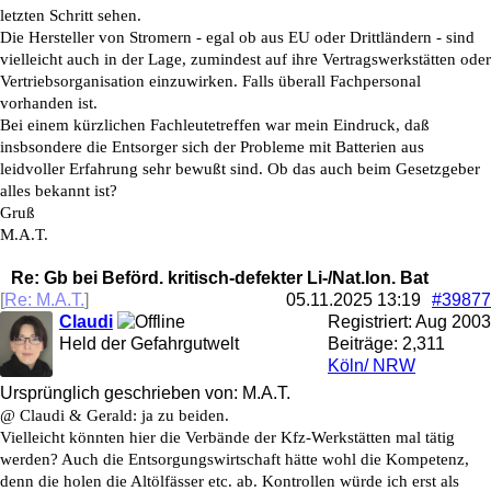
letzten Schritt sehen.
Die Hersteller von Stromern - egal ob aus EU oder Drittländern - sind
vielleicht auch in der Lage, zumindest auf ihre Vertragswerkstätten oder
Vertriebsorganisation einzuwirken. Falls überall Fachpersonal
vorhanden ist.
Bei einem kürzlichen Fachleutetreffen war mein Eindruck, daß
insbsondere die Entsorger sich der Probleme mit Batterien aus
leidvoller Erfahrung sehr bewußt sind. Ob das auch beim Gesetzgeber
alles bekannt ist?
Gruß
M.A.T.
Re: Gb bei Beförd. kritisch-defekter Li-/Nat.Ion. Bat
[
Re: M.A.T.
]
05.11.2025
13:19
#39877
Claudi
Registriert:
Aug 2003
Held der Gefahrgutwelt
Beiträge: 2,311
Köln/ NRW
Ursprünglich geschrieben von: M.A.T.
@ Claudi & Gerald: ja zu beiden.
Vielleicht könnten hier die Verbände der Kfz-Werkstätten mal tätig
werden? Auch die Entsorgungswirtschaft hätte wohl die Kompetenz,
denn die holen die Altölfässer etc. ab. Kontrollen würde ich erst als