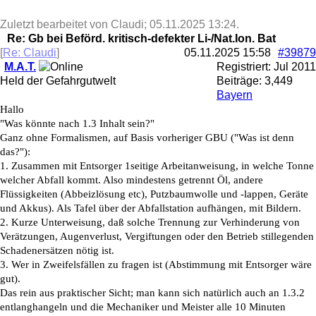
Zuletzt bearbeitet von Claudi;
05.11.2025
13:24
.
Re: Gb bei Beförd. kritisch-defekter Li-/Nat.Ion. Bat
[
Re: Claudi
]
05.11.2025
15:58
#39879
M.A.T.
Registriert:
Jul 2011
Held der Gefahrgutwelt
Beiträge: 3,449
Bayern
Hallo
"Was könnte nach 1.3 Inhalt sein?"
Ganz ohne Formalismen, auf Basis vorheriger GBU ("Was ist denn
das?"):
1. Zusammen mit Entsorger 1seitige Arbeitanweisung, in welche Tonne
welcher Abfall kommt. Also mindestens getrennt Öl, andere
Flüssigkeiten (Abbeizlösung etc), Putzbaumwolle und -lappen, Geräte
und Akkus). Als Tafel über der Abfallstation aufhängen, mit Bildern.
2. Kurze Unterweisung, daß solche Trennung zur Verhinderung von
Verätzungen, Augenverlust, Vergiftungen oder den Betrieb stillegenden
Schadenersätzen nötig ist.
3. Wer in Zweifelsfällen zu fragen ist (Abstimmung mit Entsorger wäre
gut).
Das rein aus praktischer Sicht; man kann sich natürlich auch an 1.3.2
entlanghangeln und die Mechaniker und Meister alle 10 Minuten