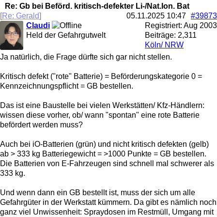
Re: Gb bei Beförd. kritisch-defekter Li-/Nat.Ion. Bat
[
Re: Gerald
]
05.11.2025
10:47
#39873
Claudi
Registriert:
Aug 2003
Held der Gefahrgutwelt
Beiträge: 2,311
Köln/ NRW
Ja natürlich, die Frage dürfte sich gar nicht stellen.
Kritisch defekt ("rote" Batterie) = Beförderungskategorie 0 =
Kennzeichnungspflicht = GB bestellen.
Das ist eine Baustelle bei vielen Werkstätten/ Kfz-Händlern:
wissen diese vorher, ob/ wann "spontan" eine rote Batterie
befördert werden muss?
Auch bei iO-Batterien (grün) und nicht kritisch defekten (gelb)
ab > 333 kg Batteriegewicht = >1000 Punkte = GB bestellen.
Die Batterien von E-Fahrzeugen sind schnell mal schwerer als
333 kg.
Und wenn dann ein GB bestellt ist, muss der sich um alle
Gefahrgüter in der Werkstatt kümmern. Da gibt es nämlich noch
ganz viel Unwissenheit: Spraydosen im Restmüll, Umgang mit