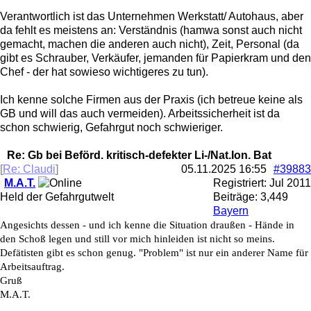
Verantwortlich ist das Unternehmen Werkstatt/ Autohaus, aber
da fehlt es meistens an: Verständnis (hamwa sonst auch nicht
gemacht, machen die anderen auch nicht), Zeit, Personal (da
gibt es Schrauber, Verkäufer, jemanden für Papierkram und den
Chef - der hat sowieso wichtigeres zu tun).
Ich kenne solche Firmen aus der Praxis (ich betreue keine als
GB und will das auch vermeiden). Arbeitssicherheit ist da
schon schwierig, Gefahrgut noch schwieriger.
Re: Gb bei Beförd. kritisch-defekter Li-/Nat.Ion. Bat
[
Re: Claudi
]
05.11.2025
16:55
#39883
M.A.T.
Registriert:
Jul 2011
Held der Gefahrgutwelt
Beiträge: 3,449
Bayern
Angesichts dessen - und ich kenne die Situation draußen - Hände in
den Schoß legen und still vor mich hinleiden ist nicht so meins.
Defätisten gibt es schon genug. "Problem" ist nur ein anderer Name für
Arbeitsauftrag.
Gruß
M.A.T.