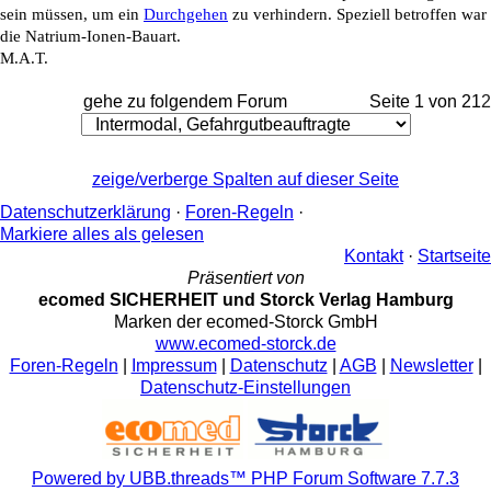
sein müssen, um ein
Durchgehen
zu verhindern. Speziell betroffen war
die Natrium-Ionen-Bauart.
M.A.T.
gehe zu folgendem Forum
Seite 1 von 2
1
2
zeige/verberge Spalten auf dieser Seite
Datenschutzerklärung
·
Foren-Regeln
·
Markiere alles als gelesen
Kontakt
·
Startseite
Präsentiert von
ecomed SICHERHEIT und Storck Verlag Hamburg
Marken der ecomed-Storck GmbH
www.ecomed-storck.de
Foren-Regeln
|
Impressum
|
Datenschutz
|
AGB
|
Newsletter
|
Datenschutz-Einstellungen
Powered by UBB.threads™ PHP Forum Software 7.7.3