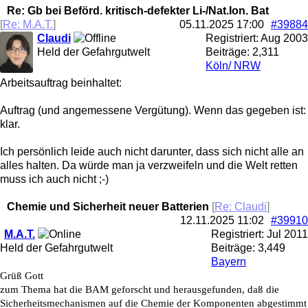
Re: Gb bei Beförd. kritisch-defekter Li-/Nat.Ion. Bat
[
Re: M.A.T.
]
05.11.2025
17:00
#39884
Claudi
Registriert:
Aug 2003
Held der Gefahrgutwelt
Beiträge: 2,311
Köln/ NRW
Arbeitsauftrag beinhaltet:
Auftrag (und angemessene Vergütung). Wenn das gegeben ist:
klar.
Ich persönlich leide auch nicht darunter, dass sich nicht alle an
alles halten. Da würde man ja verzweifeln und die Welt retten
muss ich auch nicht ;-)
Chemie und Sicherheit neuer Batterien
[
Re: Claudi
]
12.11.2025
11:02
#39910
M.A.T.
Registriert:
Jul 2011
Held der Gefahrgutwelt
Beiträge: 3,449
Bayern
Grüß Gott
zum Thema hat die BAM geforscht und herausgefunden, daß die
Sicherheitsmechanismen auf die Chemie der Komponenten abgestimmt