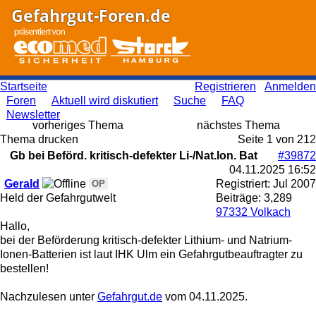
Gefahrgut-Foren.de
Startseite
Registrieren
Anmelden
Foren
Aktuell wird diskutiert
Suche
FAQ
Newsletter
vorheriges Thema
nächstes Thema
Thema drucken
Seite 1 von 2
1
2
Gb bei Beförd. kritisch-defekter Li-/Nat.Ion. Bat
#39872
04.11.2025
16:52
Gerald
Registriert:
Jul 2007
OP
Held der Gefahrgutwelt
Beiträge: 3,289
97332 Volkach
Hallo,
bei der Beförderung kritisch-defekter Lithium- und Natrium-
Ionen-Batterien ist laut IHK Ulm ein Gefahrgutbeauftragter zu
bestellen!
Nachzulesen unter
Gefahrgut.de
vom 04.11.2025.