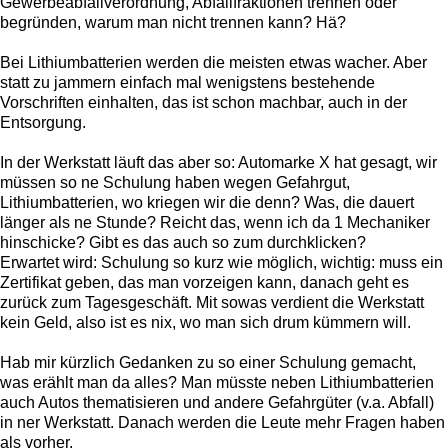
Gewerbeabfallverordnung, Abfallfraktionen trennen oder
begründen, warum man nicht trennen kann? Hä?
Bei Lithiumbatterien werden die meisten etwas wacher. Aber
statt zu jammern einfach mal wenigstens bestehende
Vorschriften einhalten, das ist schon machbar, auch in der
Entsorgung.
In der Werkstatt läuft das aber so: Automarke X hat gesagt, wir
müssen so ne Schulung haben wegen Gefahrgut,
Lithiumbatterien, wo kriegen wir die denn? Was, die dauert
länger als ne Stunde? Reicht das, wenn ich da 1 Mechaniker
hinschicke? Gibt es das auch so zum durchklicken?
Erwartet wird: Schulung so kurz wie möglich, wichtig: muss ein
Zertifikat geben, das man vorzeigen kann, danach geht es
zurück zum Tagesgeschäft. Mit sowas verdient die Werkstatt
kein Geld, also ist es nix, wo man sich drum kümmern will.
Hab mir kürzlich Gedanken zu so einer Schulung gemacht,
was erählt man da alles? Man müsste neben Lithiumbatterien
auch Autos thematisieren und andere Gefahrgüter (v.a. Abfall)
in ner Werkstatt. Danach werden die Leute mehr Fragen haben
als vorher.