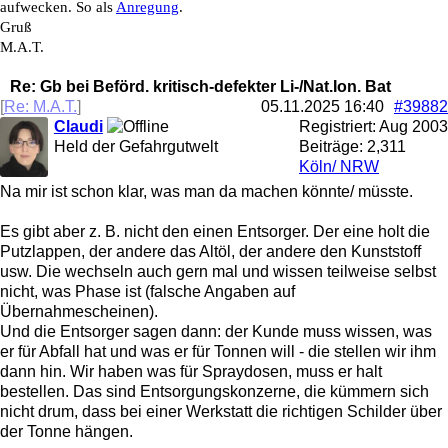
aufwecken. So als
Anregung
.
Gruß
M.A.T.
Re: Gb bei Beförd. kritisch-defekter Li-/Nat.Ion. Bat
[
Re: M.A.T.
]
05.11.2025
16:40
#39882
Claudi
Registriert:
Aug 2003
Held der Gefahrgutwelt
Beiträge: 2,311
Köln/ NRW
Na mir ist schon klar, was man da machen könnte/ müsste.
Es gibt aber z. B. nicht den einen Entsorger. Der eine holt die
Putzlappen, der andere das Altöl, der andere den Kunststoff
usw. Die wechseln auch gern mal und wissen teilweise selbst
nicht, was Phase ist (falsche Angaben auf
Übernahmescheinen).
Und die Entsorger sagen dann: der Kunde muss wissen, was
er für Abfall hat und was er für Tonnen will - die stellen wir ihm
dann hin. Wir haben was für Spraydosen, muss er halt
bestellen. Das sind Entsorgungskonzerne, die kümmern sich
nicht drum, dass bei einer Werkstatt die richtigen Schilder über
der Tonne hängen.