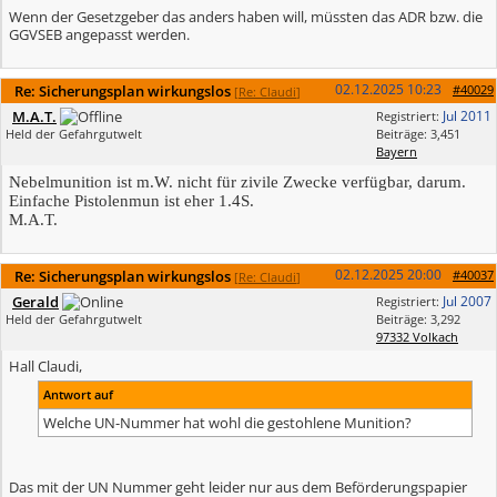
Wenn der Gesetzgeber das anders haben will, müssten das ADR bzw. die
GGVSEB angepasst werden.
02.12.2025
10:23
Re: Sicherungsplan wirkungslos
#40029
[
Re: Claudi
]
M.A.T.
Jul 2011
Registriert:
Held der Gefahrgutwelt
Beiträge: 3,451
Bayern
Nebelmunition ist m.W. nicht für zivile Zwecke verfügbar, darum.
Einfache Pistolenmun ist eher 1.4S.
M.A.T.
02.12.2025
20:00
Re: Sicherungsplan wirkungslos
#40037
[
Re: Claudi
]
Gerald
Jul 2007
Registriert:
Held der Gefahrgutwelt
Beiträge: 3,292
97332 Volkach
Hall Claudi,
Antwort auf
Welche UN-Nummer hat wohl die gestohlene Munition?
Das mit der UN Nummer geht leider nur aus dem Beförderungspapier