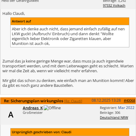
Held der Gefahrgutwelt
Beiträge: 3,292
97332 Volkach
Hallo Claudi,
Antwort auf
Aber ich denke auch nicht, dass jemand einfach zufällig auf nen
LKW guckt (Aufbruch/ Einbruch) und dann denkt "Wollte
eigentlich lieber Elektronik oder Zigaretten klauen, aber
Munition ist auch ok,
Zumal das ja keine geringe Menge war, dass muss ja auch irgendwie
transportiert werden, und mit dem Leiterwagen geht es schlecht. Warten
wir mal die Zeit ab, wenn wir vielleicht mehr erfahren.
Mir gibt das schon zu denken, wie einfach man an Munition kommt! Aber
da gibt es noch ganz andere Baustellen.
08.12.2025
13:28
Re: Sicherungsplan wirkungslos
#40068
[
Re: Claudi
]
Andreas_K
Mar 2022
Registriert:
A
Großmeister
Beiträge: 306
Deutschland NRW
Ursprünglich geschrieben von: Claudi