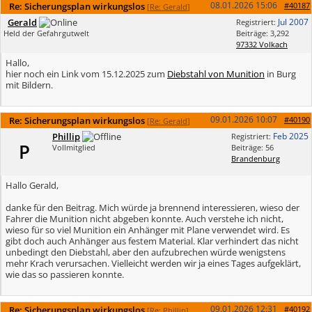
08.01.2026
15:06
Re: Sicherungsplan wirkungslos
#40187
[
Re: Gerald
]
Gerald
Jul 2007
Registriert:
Held der Gefahrgutwelt
Beiträge: 3,292
97332 Volkach
Hallo,
hier noch ein Link vom 15.12.2025 zum
Diebstahl von Munition
in Burg
mit Bildern.
09.01.2026
10:07
Re: Sicherungsplan wirkungslos
#40190
[
Re: Gerald
]
Phillip
Feb 2025
Registriert:
P
Vollmitglied
Beiträge: 56
Brandenburg
Hallo Gerald,
danke für den Beitrag. Mich würde ja brennend interessieren, wieso der
Fahrer die Munition nicht abgeben konnte. Auch verstehe ich nicht,
wieso für so viel Munition ein Anhänger mit Plane verwendet wird. Es
gibt doch auch Anhänger aus festem Material. Klar verhindert das nicht
unbedingt den Diebstahl, aber den aufzubrechen würde wenigstens
mehr Krach verursachen. Vielleicht werden wir ja eines Tages aufgeklärt,
wie das so passieren konnte.
09.01.2026
12:31
Re: Sicherungsplan wirkungslos
#40192
[
Re: Phillip
]