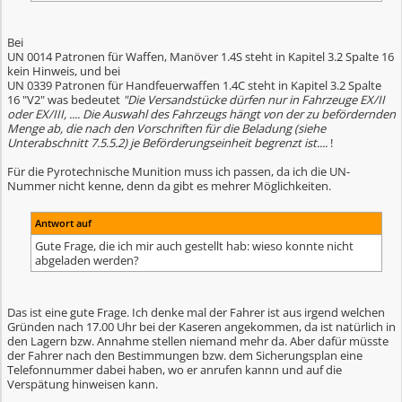
Bei
UN 0014 Patronen für Waffen, Manöver 1.4S steht in Kapitel 3.2 Spalte 16
kein Hinweis, und bei
UN 0339 Patronen für Handfeuerwaffen 1.4C steht in Kapitel 3.2 Spalte
16 "V2" was bedeutet
"Die Versandstücke dürfen nur in Fahrzeuge EX/II
oder EX/III, .... Die Auswahl des Fahrzeugs hängt von der zu befördernden
Menge ab, die nach den Vorschriften für die Beladung (siehe
Unterabschnitt 7.5.5.2) je Beförderungseinheit begrenzt ist....
!
Für die Pyrotechnische Munition muss ich passen, da ich die UN-
Nummer nicht kenne, denn da gibt es mehrer Möglichkeiten.
Antwort auf
Gute Frage, die ich mir auch gestellt hab: wieso konnte nicht
abgeladen werden?
Das ist eine gute Frage. Ich denke mal der Fahrer ist aus irgend welchen
Gründen nach 17.00 Uhr bei der Kaseren angekommen, da ist natürlich in
den Lagern bzw. Annahme stellen niemand mehr da. Aber dafür müsste
der Fahrer nach den Bestimmungen bzw. dem Sicherungsplan eine
Telefonnummer dabei haben, wo er anrufen kannn und auf die
Verspätung hinweisen kann.