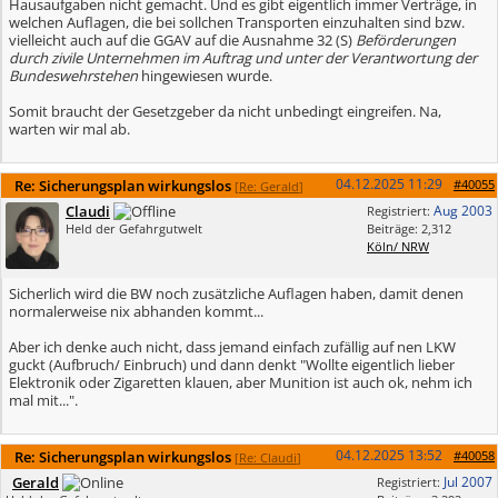
Hausaufgaben nicht gemacht. Und es gibt eigentlich immer Verträge, in
welchen Auflagen, die bei sollchen Transporten einzuhalten sind bzw.
vielleicht auch auf die GGAV auf die Ausnahme 32 (S)
Beförderungen
durch zivile Unternehmen im Auftrag und unter der Verantwortung der
Bundeswehrstehen
hingewiesen wurde.
Somit braucht der Gesetzgeber da nicht unbedingt eingreifen. Na,
warten wir mal ab.
04.12.2025
11:29
Re: Sicherungsplan wirkungslos
#40055
[
Re: Gerald
]
Claudi
Aug 2003
Registriert:
Held der Gefahrgutwelt
Beiträge: 2,312
Köln/ NRW
Sicherlich wird die BW noch zusätzliche Auflagen haben, damit denen
normalerweise nix abhanden kommt...
Aber ich denke auch nicht, dass jemand einfach zufällig auf nen LKW
guckt (Aufbruch/ Einbruch) und dann denkt "Wollte eigentlich lieber
Elektronik oder Zigaretten klauen, aber Munition ist auch ok, nehm ich
mal mit...".
04.12.2025
13:52
Re: Sicherungsplan wirkungslos
#40058
[
Re: Claudi
]
Gerald
Jul 2007
Registriert: