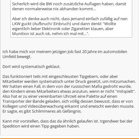
Sicherlich wird die BW noch zusätzliche Auflagen haben, damit
denen normalerweise nix abhanden kommt...
Aber ich denke auch nicht, dass jemand einfach zufällig auf nen
LKW guckt (Aufbruch/ Einbruch) und dann denkt "Wollte
eigentlich lieber Elektronik oder Zigaretten klauen, aber
Munition ist auch ok, nehm ich mal mit...".
Ich habe mich vor meinem jetzigen Job fast 20 Jahre im automobilen
Umfeld bewegt.
Dort wird systematisch geklaut.
Das funktioniert teils mit eingeschleusten Tipgebern, oder aber
Mitarbeiter werden systematisch unter Druck gesetzt, um mitzumachen.
Wir hatten einen Fall, in dem von der russischen Mafia gedroht wurde,
den Kindern eines Mitarbeiters etwas anzutun, wenn er nicht "mitspielt".
Also hat er zu einer vereinbarten Uhrzeit eine Palette auf einen
Transporter der Bande geladen, sich völlig dessen bewusst, dass er von
Kollegen und Videoüberwachung erkannt und erwischt werden musste.
Er sagte, es gibt Schlimmeres als Gefängnis.
Kann mir vorstellen, dass das da ähnlich gelaufen ist. Irgendwer bei der
Spedition wird einen Tipp gegeben haben.