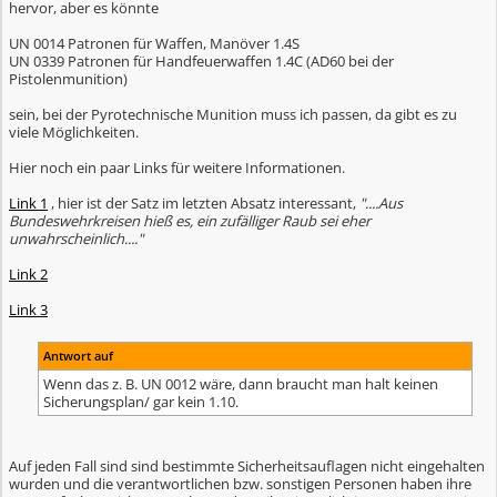
hervor, aber es könnte
UN 0014 Patronen für Waffen, Manöver 1.4S
UN 0339 Patronen für Handfeuerwaffen 1.4C (AD60 bei der
Pistolenmunition)
sein, bei der Pyrotechnische Munition muss ich passen, da gibt es zu
viele Möglichkeiten.
Hier noch ein paar Links für weitere Informationen.
Link 1
, hier ist der Satz im letzten Absatz interessant,
"....Aus
Bundeswehrkreisen hieß es, ein zufälliger Raub sei eher
unwahrscheinlich...."
Link 2
Link 3
Antwort auf
Wenn das z. B. UN 0012 wäre, dann braucht man halt keinen
Sicherungsplan/ gar kein 1.10.
Auf jeden Fall sind sind bestimmte Sicherheitsauflagen nicht eingehalten
wurden und die verantwortlichen bzw. sonstigen Personen haben ihre