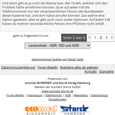
Und dann gibt es ja noch die Wache bzw. den OvWA, welcher sich den
Problem hätte annehmen können, da er auf jeden Fall die
Telefonnummer von der verantwortlichen Person der Bundeswehr
dieser Kaserne hat, und dort hätte anrufen können. Das währe eine
Option gewesen, aber es gibt auch noch ander Optionen. Auf jeden Fall
haben da mehrer verantwortliche Person ihre Pflichten nicht erfüllt.
gehe zu folgendem Forum
Seite 2 von 3
1
2
3
zeige/verberge Spalten auf dieser Seite
Datenschutzerklärung
·
Foren-Regeln
·
Markiere alles als gelesen
Kontakt
·
Startseite
Präsentiert von
ecomed SICHERHEIT und Storck Verlag Hamburg
Marken der ecomed-Storck GmbH
www.ecomed-storck.de
Foren-Regeln
|
Impressum
|
Datenschutz
|
AGB
|
Newsletter
|
Datenschutz-
Einstellungen