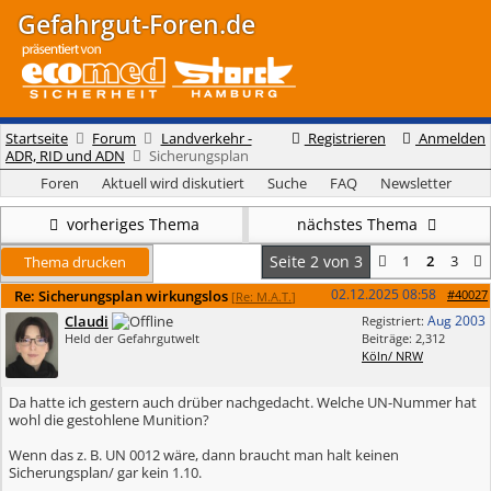
Gefahrgut-Foren.de
Startseite
Forum
Landverkehr -
Registrieren
Anmelden
ADR, RID und ADN
Sicherungsplan
Foren
Aktuell wird diskutiert
Suche
FAQ
Newsletter
vorheriges Thema
nächstes Thema
Seite 2 von 3
1
2
3
Thema drucken
02.12.2025
08:58
Re: Sicherungsplan wirkungslos
#40027
[
Re: M.A.T.
]
Claudi
Aug 2003
Registriert:
Held der Gefahrgutwelt
Beiträge: 2,312
Köln/ NRW
Da hatte ich gestern auch drüber nachgedacht. Welche UN-Nummer hat
wohl die gestohlene Munition?
Wenn das z. B. UN 0012 wäre, dann braucht man halt keinen
Sicherungsplan/ gar kein 1.10.