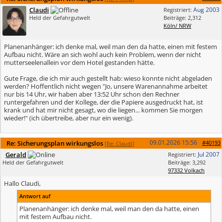
Claudi
Aug 2003
Registriert:
Held der Gefahrgutwelt
Beiträge: 2,312
Köln/ NRW
Planenanhänger: ich denke mal, weil man den da hatte, einen mit festem
Aufbau nicht. Wäre an sich wohl auch kein Problem, wenn der nicht
mutterseelenallein vor dem Hotel gestanden hätte.
Gute Frage, die ich mir auch gestellt hab: wieso konnte nicht abgeladen
werden? Hoffentlich nicht wegen "Jo, unsere Warenannahme arbeitet
nur bis 14 Uhr, wir haben aber 13:52 Uhr schon den Rechner
runtergefahren und der Kollege, der die Papiere ausgedruckt hat, ist
krank und hat mir nicht gesagt, wo die liegen... kommen Sie morgen
wieder!" (ich übertreibe, aber nur ein wenig).
09.01.2026
15:56
Re: Sicherungsplan wirkungslos
#40193
[
Re: Claudi
]
Gerald
Jul 2007
Registriert:
Held der Gefahrgutwelt
Beiträge: 3,292
97332 Volkach
Hallo Claudi,
Antwort auf
Planenanhänger: ich denke mal, weil man den da hatte, einen
mit festem Aufbau nicht.