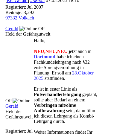
[
Re: Gerald
]
#38905
07.05.2025
18:10
Registriert:
Jul 2007
Beiträge: 3,292
97332 Volkach
Gerald
OP
Held der Gefahrgutwelt
Hallo,
NEU,NEU,NEU
jetzt auch in
Dortmund
habe ich einen
Fachkundelehrgang nach §32
erste Sprengverordnung in
Planung. Er soll am
28.Oktober
2025
stattfinden.
Er ist in erster Linie als
Pulverhändlerlehrgang
geplant,
sollte aber Bedarf an einem
OP
Verbringen mit/ohne
Gerald
Aufbewahrung
sein, dann führe
Held der
ich diesen Lehrgang als Kombi-
Gefahrgutwelt
Lehrgang durch.
Registriert:
Jul
Weiter Informationen findet Ihr