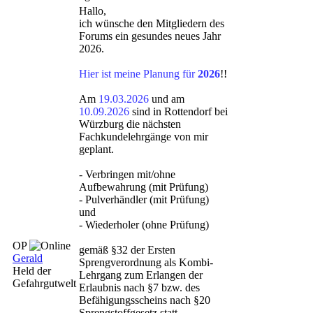
Hallo,
ich wünsche den Mitgliedern des
Forums ein gesundes neues Jahr
2026.
Hier ist meine Planung für
2026
!!
Am
19.03.2026
und am
10.09.2026
sind in Rottendorf bei
Würzburg die nächsten
Fachkundelehrgänge von mir
geplant.
- Verbringen mit/ohne
Aufbewahrung (mit Prüfung)
- Pulverhändler (mit Prüfung)
und
- Wiederholer (ohne Prüfung)
OP
gemäß §32 der Ersten
Gerald
Sprengverordnung als Kombi-
Held der
Lehrgang zum Erlangen der
Gefahrgutwelt
Erlaubnis nach §7 bzw. des
Befähigungsscheins nach §20
Sprengstoffgesetz statt.