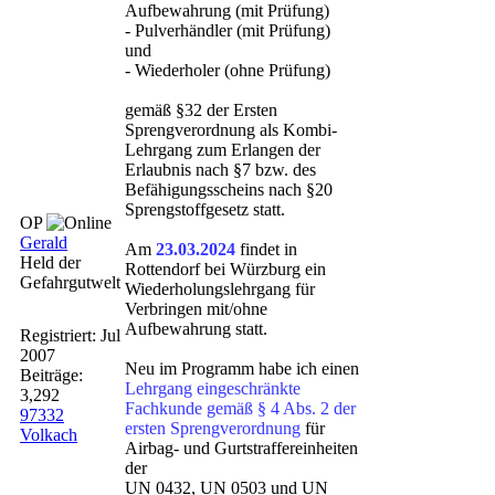
Aufbewahrung (mit Prüfung)
- Pulverhändler (mit Prüfung)
und
- Wiederholer (ohne Prüfung)
gemäß §32 der Ersten
Sprengverordnung als Kombi-
Lehrgang zum Erlangen der
Erlaubnis nach §7 bzw. des
Befähigungsscheins nach §20
Sprengstoffgesetz statt.
OP
Gerald
Am
23.03.2024
findet in
Held der
Rottendorf bei Würzburg ein
Gefahrgutwelt
Wiederholungslehrgang für
Verbringen mit/ohne
Aufbewahrung statt.
Registriert:
Jul
2007
Neu im Programm habe ich einen
Beiträge:
Lehrgang eingeschränkte
3,292
Fachkunde gemäß § 4 Abs. 2 der
97332
ersten Sprengverordnung
für
Volkach
Airbag- und Gurtstraffereinheiten
der
UN 0432, UN 0503 und UN