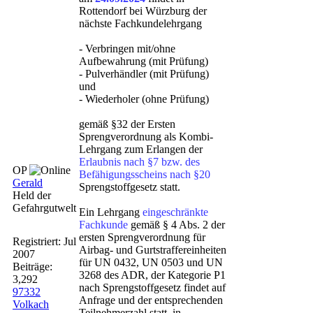
Rottendorf bei Würzburg der
nächste Fachkundelehrgang
- Verbringen mit/ohne
Aufbewahrung (mit Prüfung)
- Pulverhändler (mit Prüfung)
und
- Wiederholer (ohne Prüfung)
gemäß §32 der Ersten
Sprengverordnung als Kombi-
Lehrgang zum Erlangen der
Erlaubnis nach §7 bzw. des
OP
Befähigungsscheins nach §20
Gerald
Sprengstoffgesetz statt.
Held der
Gefahrgutwelt
Ein Lehrgang
eingeschränkte
Fachkunde
gemäß § 4 Abs. 2 der
ersten Sprengverordnung für
Registriert:
Jul
Airbag- und Gurtstraffereinheiten
2007
für UN 0432, UN 0503 und UN
Beiträge:
3268 des ADR, der Kategorie P1
3,292
nach Sprengstoffgesetz findet auf
97332
Anfrage und der entsprechenden
Volkach
Teilnehmerzahl statt, in