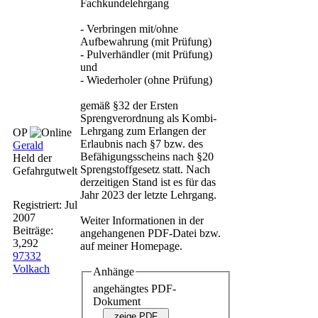
Fachkundelehrgang
- Verbringen mit/ohne
Aufbewahrung (mit Prüfung)
- Pulverhändler (mit Prüfung)
und
- Wiederholer (ohne Prüfung)
gemäß §32 der Ersten
Sprengverordnung als Kombi-
Lehrgang zum Erlangen der
OP
Erlaubnis nach §7 bzw. des
Gerald
Befähigungsscheins nach §20
Held der
Sprengstoffgesetz statt. Nach
Gefahrgutwelt
derzeitigen Stand ist es für das
Jahr 2023 der letzte Lehrgang.
Registriert:
Jul
2007
Weiter Informationen in der
Beiträge:
angehangenen PDF-Datei bzw.
3,292
auf meiner Homepage.
97332
Volkach
Anhänge
angehängtes PDF-
Dokument