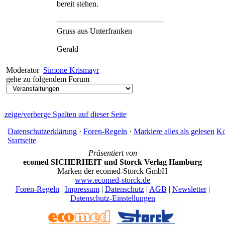
bereit stehen.
Gruss aus Unterfranken
Gerald
Moderator
Simone Krismayr
gehe zu folgendem Forum
zeige/verberge Spalten auf dieser Seite
Datenschutzerklärung
·
Foren-Regeln
·
Markiere alles als gelesen
Ko
Startseite
Präsentiert von
ecomed SICHERHEIT und Storck Verlag Hamburg
Marken der ecomed-Storck GmbH
www.ecomed-storck.de
Foren-Regeln
|
Impressum
|
Datenschutz
|
AGB
|
Newsletter
|
Datenschutz-Einstellungen