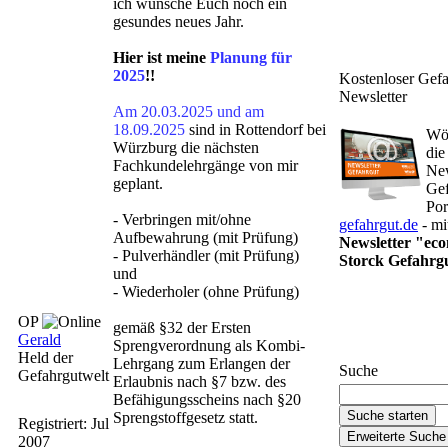
ich wünsche Euch noch ein
gesundes neues Jahr.
Hier ist meine
Planung für
2025
!!
Kostenloser Gefa
Newsletter
Am 20.03.2025 und am
18.09.2025
sind in Rottendorf bei
Wöc
Würzburg die nächsten
die
Fachkundelehrgänge von mir
Ne
geplant.
Gef
Por
- Verbringen mit/ohne
gefahrgut.de
- mi
Aufbewahrung (mit Prüfung)
Newsletter "ec
- Pulverhändler (mit Prüfung)
Storck Gefahrg
und
- Wiederholer (ohne Prüfung)
Gefahrgut-News
OP
gemäß §32 der Ersten
abonnieren
Gerald
Sprengverordnung als Kombi-
Held der
Lehrgang zum Erlangen der
Suche
Gefahrgutwelt
Erlaubnis nach §7 bzw. des
Befähigungsscheins nach §20
Sprengstoffgesetz statt.
Registriert:
Jul
2007