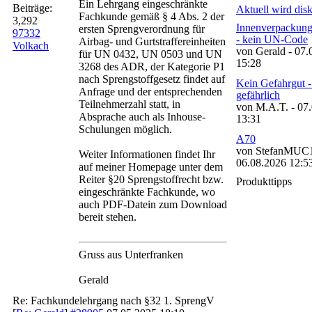
Ein Lehrgang eingeschränkte
Beiträge:
Aktuell wird disk
Fachkunde gemäß § 4 Abs. 2 der
3,292
Innenverpackung
ersten Sprengverordnung für
97332
- kein UN-Code
Airbag- und Gurtstraffereinheiten
Volkach
von Gerald - 07.
für UN 0432, UN 0503 und UN
15:28
3268 des ADR, der Kategorie P1
nach Sprengstoffgesetz findet auf
Kein Gefahrgut -
Anfrage und der entsprechenden
gefährlich
Teilnehmerzahl statt, in
von M.A.T. - 07
Absprache auch als Inhouse-
13:31
Schulungen möglich.
A70
von StefanMUC1
Weiter Informationen findet Ihr
06.08.2026 12:5
auf meiner Homepage unter dem
Reiter §20 Sprengstoffrecht bzw.
Produkttipps
eingeschränkte Fachkunde, wo
auch PDF-Datein zum Download
bereit stehen.
Gruss aus Unterfranken
Gerald
Re: Fachkundelehrgang nach §32 1. SprengV