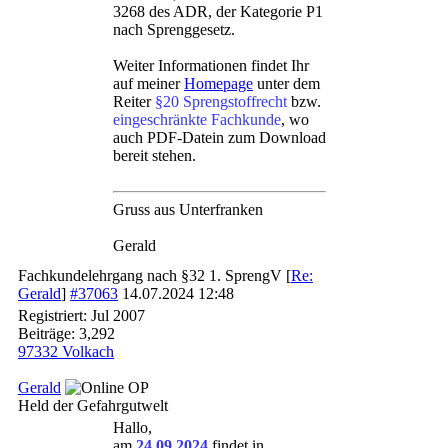
3268 des ADR, der Kategorie P1
nach Sprenggesetz.
Weiter Informationen findet Ihr
auf meiner
Homepage
unter dem
Reiter
§20 Sprengstoffrecht
bzw.
eingeschränkte Fachkunde
, wo
auch PDF-Datein zum Download
bereit stehen.
Gruss aus Unterfranken
Gerald
Fachkundelehrgang nach §32 1. SprengV
[
Re:
Gerald
]
#37063
14.07.2024
12:48
Registriert:
Jul 2007
Beiträge: 3,292
97332 Volkach
Gerald
OP
Held der Gefahrgutwelt
Hallo,
am
24.09.2024
findet in