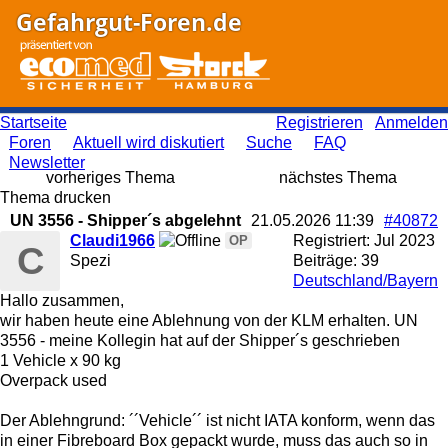
Gefahrgut-Foren.de
Startseite
Registrieren
Anmelden
Foren
Aktuell wird diskutiert
Suche
FAQ
Newsletter
vorheriges Thema
nächstes Thema
Thema drucken
UN 3556 - Shipper´s abgelehnt
21.05.2026
11:39
#40872
Claudi1966
Registriert:
Jul 2023
OP
C
Spezi
Beiträge: 39
Deutschland/Bayern
Hallo zusammen,
wir haben heute eine Ablehnung von der KLM erhalten. UN
3556 - meine Kollegin hat auf der Shipper´s geschrieben
1 Vehicle x 90 kg
Overpack used
Der Ablehngrund: ´´Vehicle´´ ist nicht IATA konform, wenn das
in einer Fibreboard Box gepackt wurde, muss das auch so in