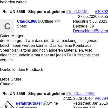
befördert würde.
Re: UN 3556 - Shipper´s abgelehnt
[
Re: DJSMP
]
#40892
27.05.2026
09:55
Claudi1966
Registriert:
Jul 2023
OP
C
Spezi
Beiträge: 39
Deutschland/Bayern
Guten Morgen,
der Hintergrund war dass die Umverpackung nicht genau
beschrieben werden konnte. Das war eine Kombi aus
Sperrholz/Kartons und noch anderen Materialien. Also
eigentlich undefinierbar aber auf jeden Fall luftfrachtsicher
verpackt.
Danke für dein Feedback
Liebe Grüße
Claudia
Re: UN 3556 - Shipper´s abgelehnt
[
Re: Claudi1966
]
27.05.2026
10:40
#40894
gefahrgutbaer
Registriert:
Jan 2016