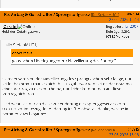
Re: Airbag & Gurtstraffer / Sprengstoffgesetz
#40914
[
Re: StefanMUC1
]
27.05.2026
15:14
Gerald
Jul 2007
Registriert:
Held der Gefahrgutwelt
Beiträge: 3,292
97332 Volkach
Hallo StefanMUC1,
Antwort auf
gabs schon Überlegungen zur Novellierung des SprengG.
Geredet wird von der Novellierung des SprengG schon sehr lange, nur
leider bekommt man es nicht hin. Es gab zwar von Seiten der BAM mal
einen Vortrag zu diesem Thema, nur leider kommt man an diesen
Vortrag nicht ran.
Und wenn ich nur an die letzte Änderung des Sprenggesetzes vom
09.01.2026, im Bezug der Änderung im §15 Absatz 1 denke, welche im
Sommer 2025 begann!!!
Re: Airbag & Gurtstraffer / Sprengstoffgesetz
#40915
[
Re: Andreas_K
]
27.05.2026
15:18