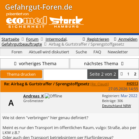
Gefahrgut-Foren.de
Startseite
Forum
Intermodal,
Registrieren
Anmelden
Gefahrgutbeauftragte
Airbag & Gurtstraffer / Sprengstoffgesetz
Foren
Aktuell wird diskutiert
Suche
FAQ
Newsletter
vorheriges Thema
nächstes Thema
Seite 2 von 2
1
2
Thema drucken
Re: Airbag & Gurtstraffer / Sprengstoffgesetz
#40913
[
Re: Claudi
]
27.05.2026
14:55
Andreas_K
Mar 2022
Registriert:
A
Großmeister
Beiträge: 306
Deutschland NRW
Wie ist denn "verbringen" hier genau definiert?
Meint es nur den Transport im öffentlichen Raum, vulgo: Straße, also per
LKW z.B.?
Oder auch den Transport betriebsintern per Flurförderzeug?