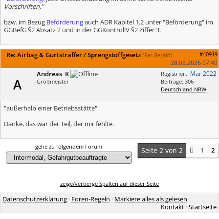
Vorschriften,"
bzw. im Bezug
Beförderung
auch ADR Kapitel 1.2 unter "Beförderung" im
GGBefG §2 Absatz 2 und in der GGKontrollV §2 Ziffer 3.
Re: Airbag & Gurtstraffer / Sprengstoffgesetz
#40919
[
Re: Gerald
]
28.05.2026
07:40
Andreas_K
Mar 2022
Registriert:
A
Großmeister
Beiträge: 306
Deutschland NRW
"außerhalb einer Betriebsstätte"
Danke, das war der Teil, der mir fehlte.
gehe zu folgendem Forum
Seite 2 von 2
1
2
zeige/verberge Spalten auf dieser Seite
Datenschutzerklärung
·
Foren-Regeln
·
Markiere alles als gelesen
Kontakt
·
Startseite