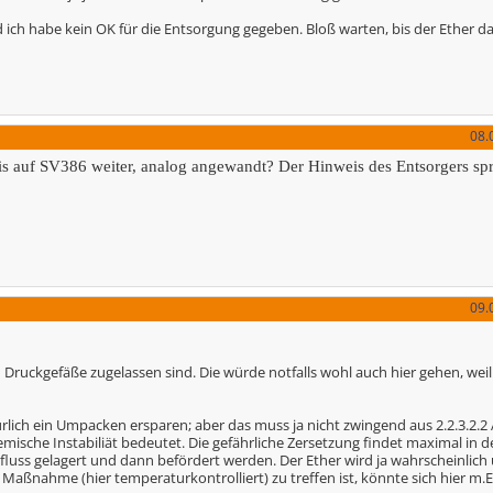
 ich habe kein OK für die Entsorgung gegeben. Bloß warten, bis der Ether da
08.
weis auf SV386 weiter, analog angewandt? Der Hinweis des Entsorgers sp
09.
 Druckgefäße zugelassen sind. Die würde notfalls wohl auch hier gehen, wei
lich ein Umpacken ersparen; aber das muss ja nicht zwingend aus 2.2.3.2.2 
mische Instabiliät bedeutet. Die gefährliche Zersetzung findet maximal in 
influss gelagert und dann befördert werden. Der Ether wird ja wahrscheinlic
aßnahme (hier temperaturkontrolliert) zu treffen ist, könnte sich hier m.