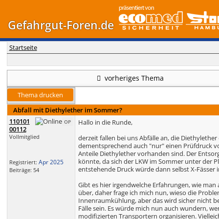
Gefahrgut-Foren.de
Startseite
vorheriges Thema
Thema drucken
Abfall mit Diethylether im Sommer?
110101
Hallo in die Runde,
OP
00112
Vollmitglied
derzeit fallen bei uns Abfälle an, die Diethyleth
dementsprechend auch "nur" einen Prüfdruck von
Anteile Diethylether vorhanden sind. Der Entsor
könnte, da sich der LKW im Sommer unter der Pla
Apr 2025
Registriert:
entstehende Druck würde dann selbst X-Fässer i
Beiträge: 54
Gibt es hier irgendwelche Erfahrungen, wie man 
über, daher frage ich mich nun, wieso die Problem
Innenraumkühlung, aber das wird sicher nicht be
Fälle sein. Es würde mich nun auch wundern, we
modifizierten Transportern organisieren. Viellei