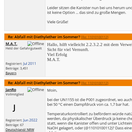
Leider sitzen die Kanister nun bei uns herum und
ist keine Option ... das sind zu große Mengen.
Viele Grüße!
Re: Abfall mit Diethylether im Sommer?
[
Re: 11010100112
]
M.A.T.
Hallo, hilft vielleicht 2.2.3.2.2 mit dem Ver
Held der Gefahrgutwelt
Sicht für viel Vernunft.
Viel Erfolg
M.A.T.
Jul 2011
Registriert:
Beiträge: 3,451
Bayern
Re: Abfall mit Diethylether im Sommer?
[
Re: 11010100112
]
JanRo
Moin,
Vollmitglied
bei der UN1155 ist die P001 zugeordnet, wo auch
bei 50 °C einen Dampfdruck von ca. 1,7 bar hat.
J
Temperaturkontrolliert zu befördern würde natür
werden, da physikalischer Überdruck ja keine che
Jun 2022
Registriert:
statt, wenn die Kanister offen und unter Lichte
Beiträge: 67
NaOH gelagert, oder (@11010100112)? Dass eine M
Deutschland/ NRW