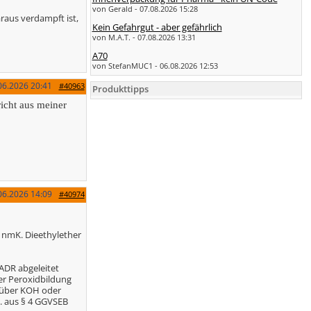
von Gerald - 07.08.2026 15:28
raus verdampft ist,
Kein Gefahrgut - aber gefährlich
von M.A.T. - 07.08.2026 13:31
A70
von StefanMUC1 - 06.08.2026 12:53
06.2026
20:41
#40963
Produkttipps
richt aus meiner
06.2026
14:09
#40974
l nmK. Dieethylether
ADR abgeleitet
der Peroxidbildung
h über KOH oder
E. aus § 4 GGVSEB