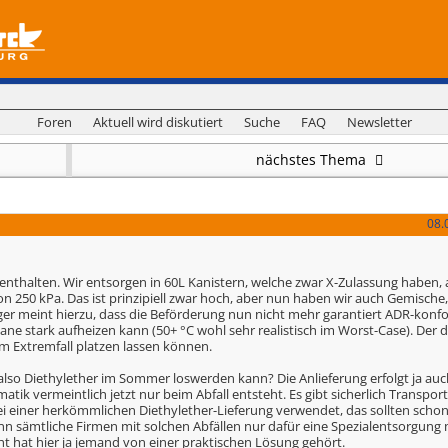
Foren
Aktuell wird diskutiert
Suche
FAQ
Newsletter
nächstes Thema
08.
er enthalten. Wir entsorgen in 60L Kanistern, welche zwar X-Zulassung haben,
 250 kPa. Das ist prinzipiell zwar hoch, aber nun haben wir auch Gemische
ger meint hierzu, dass die Beförderung nun nicht mehr garantiert ADR-konf
ne stark aufheizen kann (50+ °C wohl sehr realistisch im Worst-Case). Der 
m Extremfall platzen lassen können.
also Diethylether im Sommer loswerden kann? Die Anlieferung erfolgt ja auc
atik vermeintlich jetzt nur beim Abfall entsteht. Es gibt sicherlich Transport
i einer herkömmlichen Diethylether-Lieferung verwendet, das sollten schon
nn sämtliche Firmen mit solchen Abfällen nur dafür eine Spezialentsorgung
cht hat hier ja jemand von einer praktischen Lösung gehört.