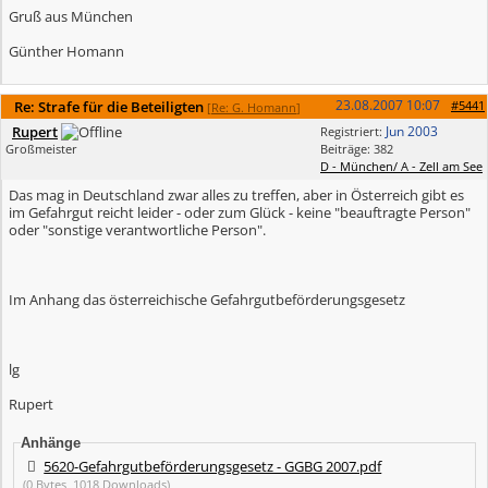
Gruß aus München
Günther Homann
23.08.2007
10:07
Re: Strafe für die Beteiligten
#5441
[
Re: G. Homann
]
Rupert
Jun 2003
Registriert:
Großmeister
Beiträge: 382
D - München/ A - Zell am See
Das mag in Deutschland zwar alles zu treffen, aber in Österreich gibt es
im Gefahrgut reicht leider - oder zum Glück - keine "beauftragte Person"
oder "sonstige verantwortliche Person".
Im Anhang das österreichische Gefahrgutbeförderungsgesetz
lg
Rupert
Anhänge
5620-Gefahrgutbeförderungsgesetz - GGBG 2007.pdf
(0 Bytes, 1018 Downloads)