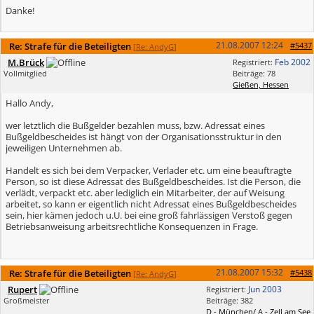
Danke!
21.08.2007
12:24
Re: Strafe für die Beteiligten
#5437
[
Re: AndyG
]
M.Brück
Feb 2002
Registriert:
Vollmitglied
Beiträge: 78
Gießen, Hessen
Hallo Andy,
wer letztlich die Bußgelder bezahlen muss, bzw. Adressat eines
Bußgeldbescheides ist hängt von der Organisationsstruktur in den
jeweiligen Unternehmen ab.
Handelt es sich bei dem Verpacker, Verlader etc. um eine beauftragte
Person, so ist diese Adressat des Bußgeldbescheides. Ist die Person, die
verlädt, verpackt etc. aber lediglich ein Mitarbeiter, der auf Weisung
arbeitet, so kann er eigentlich nicht Adressat eines Bußgeldbescheides
sein, hier kämen jedoch u.U. bei eine groß fahrlässigen Verstoß gegen
Betriebsanweisung arbeitsrechtliche Konsequenzen in Frage.
21.08.2007
15:32
Re: Strafe für die Beteiligten
#5438
[
Re: AndyG
]
Rupert
Jun 2003
Registriert:
Großmeister
Beiträge: 382
D - München/ A - Zell am See