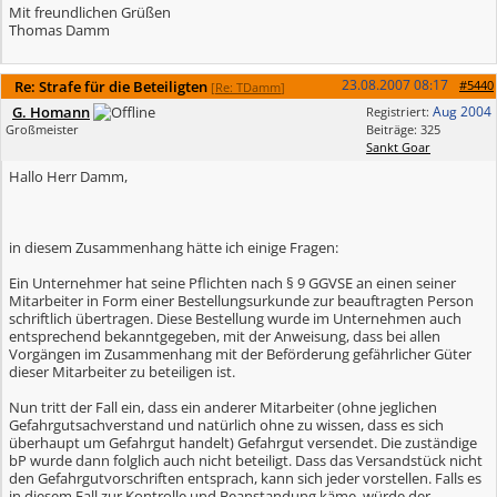
Mit freundlichen Grüßen
Thomas Damm
23.08.2007
08:17
Re: Strafe für die Beteiligten
#5440
[
Re: TDamm
]
G. Homann
Aug 2004
Registriert:
Großmeister
Beiträge: 325
Sankt Goar
Hallo Herr Damm,
in diesem Zusammenhang hätte ich einige Fragen:
Ein Unternehmer hat seine Pflichten nach § 9 GGVSE an einen seiner
Mitarbeiter in Form einer Bestellungsurkunde zur beauftragten Person
schriftlich übertragen. Diese Bestellung wurde im Unternehmen auch
entsprechend bekanntgegeben, mit der Anweisung, dass bei allen
Vorgängen im Zusammenhang mit der Beförderung gefährlicher Güter
dieser Mitarbeiter zu beteiligen ist.
Nun tritt der Fall ein, dass ein anderer Mitarbeiter (ohne jeglichen
Gefahrgutsachverstand und natürlich ohne zu wissen, dass es sich
überhaupt um Gefahrgut handelt) Gefahrgut versendet. Die zuständige
bP wurde dann folglich auch nicht beteiligt. Dass das Versandstück nicht
den Gefahrgutvorschriften entsprach, kann sich jeder vorstellen. Falls es
in diesem Fall zur Kontrolle und Beanstandung käme, würde der