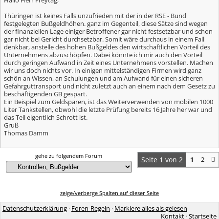
Hallo Herr Freytag,
Thüringen ist keines Falls unzufrieden mit der in der RSE - Bund
festgelegten Bußgeldhöhen. ganz im Gegenteil, diese Sätze sind wegen
der finanziellen Lage einiger Betroffener gar nicht festsetzbar und schon
gar nicht bei Gericht durchsetzbar. Somit wäre durchaus in einem Fall
denkbar, anstelle des hohen Bußgeldes den wirtschaftlichen Vorteil des
Unternehmens abzuschöpfen. Dabei könnte ich mir auch den Vorteil
durch geringen Aufwand in Zeit eines Unternehmens vorstellen. Machen
wir uns doch nichts vor. In einigen mittelständigen Firmen wird ganz
schön an Wissen, an Schulungen und am Aufwand für einen sicheren
Gefahrguttransport und nicht zuletzt auch an einem nach dem Gesetz zu
beschäftigenden GB gespart.
Ein Beispiel zum Geldsparen, ist das Weiterverwenden von mobilen 1000
Liter Tankstellen, obwohl die letzte Prüfung bereits 16 Jahre her war und
das Teil eigentlich Schrott ist.
Gruß
Thomas Damm
gehe zu folgendem Forum
Seite 1 von 2
1
2
zeige/verberge Spalten auf dieser Seite
Datenschutzerklärung
·
Foren-Regeln
·
Markiere alles als gelesen
Kontakt
·
Startseite