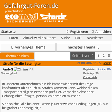
Gefahrgut-Foren.de
Startseite
Registrieren
Anmelden
Foren
Aktuell wird diskutiert
Suche
FAQ
Newsletter
vorheriges Thema
nächstes Thema
Seite 1 von 2
1
2
Thema drucken
21.08.2007
11:05
Strafe für die Beteiligten
#5436
AndyG
Oct 2006
Registriert:
OP
Vollmitglied
Beiträge: 79
Österreich
In unserem Unternehmen bin ich immer wieder mit der Frage
konfrontiert ob es auch zu Strafen kommen kann, welche die am
Transport beteiligten Personen (Befüller, Verpacker, Absender,
Gefahrgutbeauftragte) persönlich bezahlen müssen?
Sind solche Fälle bekannt - wenn ja unter welchen Bedingungen (zB. nur
bei grober Fahrlässigkeit)?