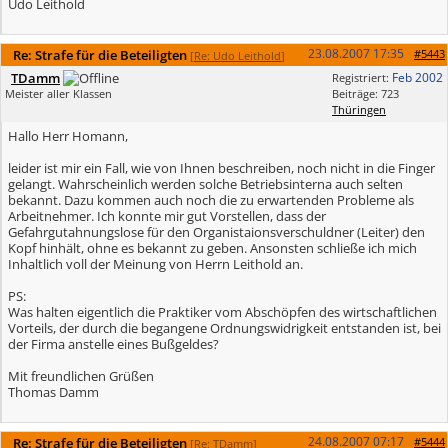
Udo Leithold
23.08.2007
17:35
Re: Strafe für die Beteiligten
#5443
[
Re: Udo Leithold
]
TDamm
Feb 2002
Registriert:
Meister aller Klassen
Beiträge: 723
Thüringen
Hallo Herr Homann,
leider ist mir ein Fall, wie von Ihnen beschreiben, noch nicht in die Finger
gelangt. Wahrscheinlich werden solche Betriebsinterna auch selten
bekannt. Dazu kommen auch noch die zu erwartenden Probleme als
Arbeitnehmer. Ich konnte mir gut Vorstellen, dass der
Gefahrgutahnungslose für den Organistaionsverschuldner (Leiter) den
Kopf hinhält, ohne es bekannt zu geben. Ansonsten schließe ich mich
Inhaltlich voll der Meinung von Herrn Leithold an.
PS:
Was halten eigentlich die Praktiker vom Abschöpfen des wirtschaftlichen
Vorteils, der durch die begangene Ordnungswidrigkeit entstanden ist, bei
der Firma anstelle eines Bußgeldes?
Mit freundlichen Grüßen
Thomas Damm
24.08.2007
07:17
Re: Strafe für die Beteiligten
#5444
[
Re: TDamm
]