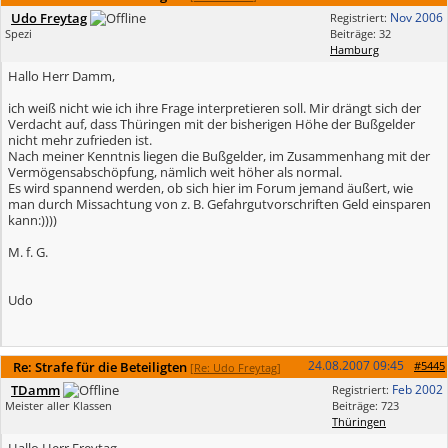
Udo Freytag
Nov 2006
Registriert:
Spezi
Beiträge: 32
Hamburg
Hallo Herr Damm,
ich weiß nicht wie ich ihre Frage interpretieren soll. Mir drängt sich der
Verdacht auf, dass Thüringen mit der bisherigen Höhe der Bußgelder
nicht mehr zufrieden ist.
Nach meiner Kenntnis liegen die Bußgelder, im Zusammenhang mit der
Vermögensabschöpfung, nämlich weit höher als normal.
Es wird spannend werden, ob sich hier im Forum jemand äußert, wie
man durch Missachtung von z. B. Gefahrgutvorschriften Geld einsparen
kann:))))
M. f. G.
Udo
24.08.2007
09:45
Re: Strafe für die Beteiligten
#5445
[
Re: Udo Freytag
]
TDamm
Feb 2002
Registriert:
Meister aller Klassen
Beiträge: 723
Thüringen