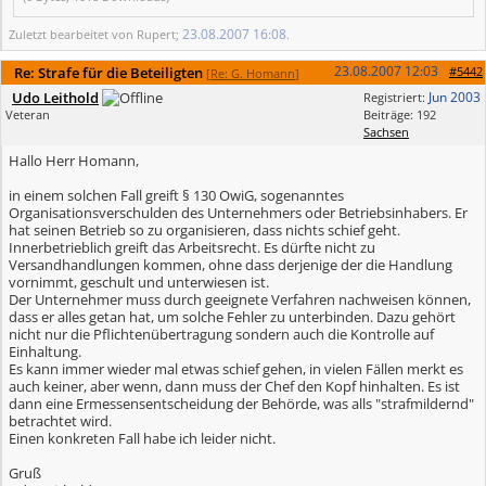
23.08.2007
16:08
Zuletzt bearbeitet von Rupert;
.
23.08.2007
12:03
Re: Strafe für die Beteiligten
#5442
[
Re: G. Homann
]
Udo Leithold
Jun 2003
Registriert:
Veteran
Beiträge: 192
Sachsen
Hallo Herr Homann,
in einem solchen Fall greift § 130 OwiG, sogenanntes
Organisationsverschulden des Unternehmers oder Betriebsinhabers. Er
hat seinen Betrieb so zu organisieren, dass nichts schief geht.
Innerbetrieblich greift das Arbeitsrecht. Es dürfte nicht zu
Versandhandlungen kommen, ohne dass derjenige der die Handlung
vornimmt, geschult und unterwiesen ist.
Der Unternehmer muss durch geeignete Verfahren nachweisen können,
dass er alles getan hat, um solche Fehler zu unterbinden. Dazu gehört
nicht nur die Pflichtenübertragung sondern auch die Kontrolle auf
Einhaltung.
Es kann immer wieder mal etwas schief gehen, in vielen Fällen merkt es
auch keiner, aber wenn, dann muss der Chef den Kopf hinhalten. Es ist
dann eine Ermessensentscheidung der Behörde, was alls "strafmildernd"
betrachtet wird.
Einen konkreten Fall habe ich leider nicht.
Gruß