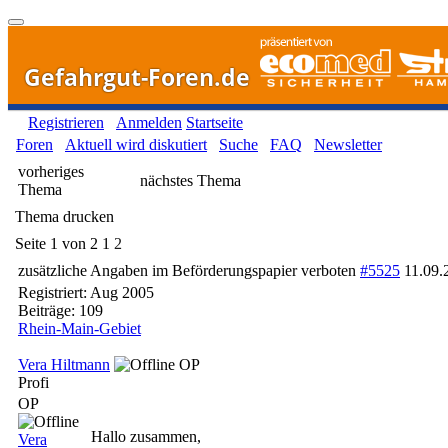
Gefahrgut-Foren.de
Registrieren
Anmelden
Startseite
Foren
Aktuell wird diskutiert
Suche
FAQ
Newsletter
vorheriges
nächstes Thema
Thema
Thema drucken
Seite 1 von 2
1
2
zusätzliche Angaben im Beförderungspapier verboten
#5525
11.09.
Registriert:
Aug 2005
Beiträge: 109
Rhein-Main-Gebiet
Vera Hiltmann
OP
Profi
OP
Hallo zusammen,
Vera