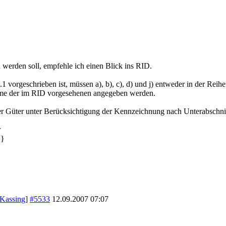
erden soll, empfehle ich einen Blick ins RID.
orgeschrieben ist, müssen a), b), c), d) und j) entweder in der Reihenfo
me der im RID vorgesehenen angegeben werden.
er Güter unter Berücksichtigung der Kennzeichnung nach Unterabschnitt
r
.}
 Kassing
]
#5533
12.09.2007
07:07