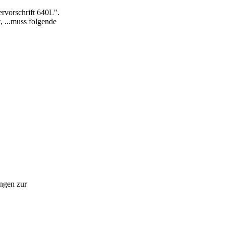
vorschrift 640L".
 ...muss folgende
ungen zur