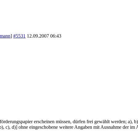
tmann
]
#5531
12.09.2007
06:43
förderungspapier erscheinen müssen, dürfen frei gewählt werden; a), b)
, b), c), d)] ohne eingeschobene weitere Angaben mit Ausnahme der i