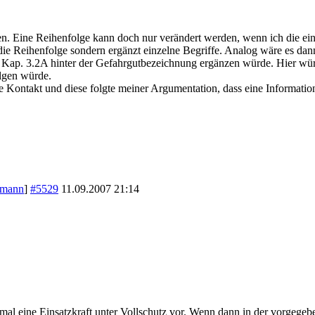
en. Eine Reihenfolge kann doch nur verändert werden, wenn ich die ei
 die Reihenfolge sondern ergänzt einzelne Begriffe. Analog wäre es dan
s Kap. 3.2A hinter der Gefahrgutbezeichnung ergänzen würde. Hier würd
olgen würde.
 Kontakt und diese folgte meiner Argumentation, dass eine Informatio
tmann
]
#5529
11.09.2007
21:14
h mal eine Einsatzkraft unter Vollschutz vor. Wenn dann in der vorgege