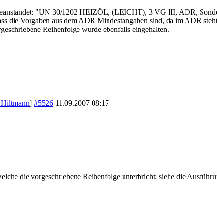
beanstandet: "UN 30/1202 HEIZÖL, (LEICHT), 3 VG III, ADR, Sonder
dass die Vorgaben aus dem ADR Mindestangaben sind, da im ADR steht,
rgeschriebene Reihenfolge wurde ebenfalls eingehalten.
 Hiltmann
]
#5526
11.09.2007
08:17
 welche die vorgeschriebene Reihenfolge unterbricht; siehe die Ausführ