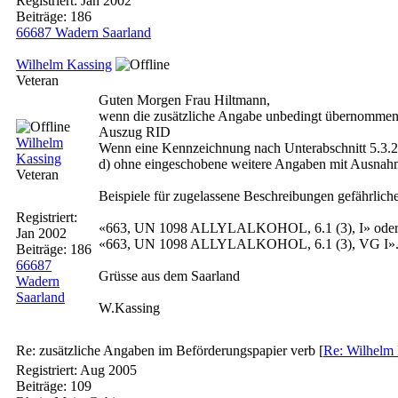
Registriert:
Jan 2002
Beiträge: 186
66687 Wadern Saarland
Wilhelm Kassing
Veteran
Guten Morgen Frau Hiltmann,
wenn die zusätzliche Angabe unbedingt übernommen w
Auszug RID
Wilhelm
Wenn eine Kennzeichnung nach Unterabschnitt 5.3.2.1 v
Kassing
d) ohne eingeschobene weitere Angaben mit Ausnah
Veteran
Beispiele für zugelassene Beschreibungen gefährlich
Registriert:
«663, UN 1098 ALLYLALKOHOL, 6.1 (3), I» ode
Jan 2002
«663, UN 1098 ALLYLALKOHOL, 6.1 (3), VG I»
Beiträge: 186
66687
Grüsse aus dem Saarland
Wadern
Saarland
W.Kassing
Re: zusätzliche Angaben im Beförderungspapier verb
[
Re: Wilhelm
Registriert:
Aug 2005
Beiträge: 109