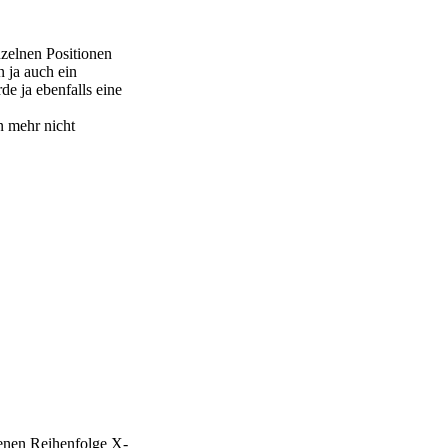
nzelnen Positionen
n ja auch ein
e ja ebenfalls eine
n mehr nicht
benen Reihenfolge X-