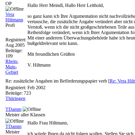
OP
Hallo Herr Meindl, Hallo Herr Leithold,
Vera
so ganz kann ich Ihre Argumentation nicht nachvollzieh
Hiltmann
vertausche, die zusätzliche Angabe verändert aber nicht
Profi
Verstoß, wenn ich die nicht großgeschriebenen Teile au
Reihenfolge verändert, wenn ich Ihrer Argumentation f
Mit einer anderern Überwachungsbehörde habe ich heute
Registriert:
bußgeldrelevant sein kann.
Aug 2005
Beiträge:
Mit freundlichen Grüßen
109
Rhein-
V. Hiltmann
Main-
Gebiet
Re: zusätzliche Angaben im Beförderungspapier verb
[
Re: Vera Hil
Registriert:
Feb 2002
Beiträge: 723
Thüringen
TDamm
Meister aller Klassen
Hallo Frau Hiltmann,
TDamm
Meister
ich würde Ihnen da nicht folgen wollen. Stellen Sie sic