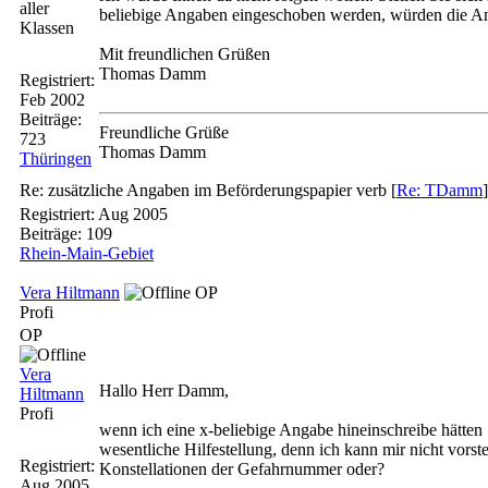
aller
beliebige Angaben eingeschoben werden, würden die Anga
Klassen
Mit freundlichen Grüßen
Thomas Damm
Registriert:
Feb 2002
Beiträge:
Freundliche Grüße
723
Thomas Damm
Thüringen
Re: zusätzliche Angaben im Beförderungspapier verb
[
Re: TDamm
Registriert:
Aug 2005
Beiträge: 109
Rhein-Main-Gebiet
Vera Hiltmann
OP
Profi
OP
Vera
Hallo Herr Damm,
Hiltmann
Profi
wenn ich eine x-beliebige Angabe hineinschreibe hätten
wesentliche Hilfestellung, denn ich kann mir nicht vors
Registriert:
Konstellationen der Gefahrnummer oder?
Aug 2005