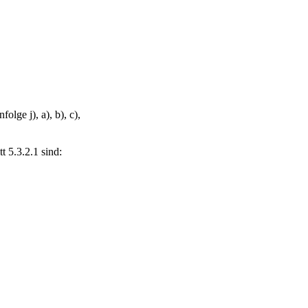
lge j), a), b), c),
 5.3.2.1 sind: