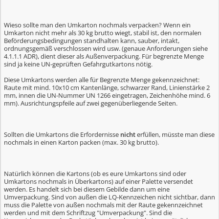
Wieso sollte man den Umkarton nochmals verpacken? Wenn ein
Umkarton nicht mehr als 30 kg brutto wiegt, stabil ist, den normalen
Beförderungsbedingungen standhalten kann, sauber, intakt,
ordnungsgemäß verschlossen wird usw. (genaue Anforderungen siehe
4.1.1.1 ADR), dient dieser als Außenverpackung. Für begrenzte Menge
sind ja keine UN-geprüften Gefahrgutkartons nötig.
Diese Umkartons werden alle für Begrenzte Menge gekennzeichnet:
Raute mit mind. 10x10 cm Kantenlänge, schwarzer Rand, Linienstärke 2
mm, innen die UN-Nummer UN 1266 eingetragen, Zeichenhöhe mind. 6
mm). Ausrichtungspfeile auf zwei gegenüberliegende Seiten.
Sollten die Umkartons die Erfordernisse
nicht
erfüllen, müsste man diese
nochmals in einen Karton packen (max. 30 kg brutto).
Natürlich können die Kartons (ob es eure Umkartons sind oder
Umkartons nochmals in Überkartons) auf einer Palette versendet
werden. Es handelt sich bei diesem Gebilde dann um eine
Umverpackung. Sind von außen die LQ-Kennzeichen nicht sichtbar, dann
muss die Palette von außen nochmals mit der Raute gekennzeichnet
werden und mit dem Schriftzug "Umverpackung". Sind die