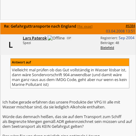
Re: Gefahrguttransporte nach England
#6384
[
Re: exag
]
03.04.2008
13:51
Lars Paterok
Sep 2004
Registriert:
OP
L
Spezi
Beiträge: 48
Bielefeld
Antwort auf
Vielleicht mal prüfen ob das Gut vollständig in Wasser lösbar ist,
dann wäre Sondervorschrift 904 anwendbar (und damit wäre
man ganz raus aus dem IMDG Code, geht aber nur wenn es kein
Marine Pollutant ist)
Ich habe gerade erfahren das unsere Produkte der VPG III alle mit
Wasser mischbar sind, da sie lediglich Alkohole enthalten.
Würde das demnach heißen, das sie auf dem Transport zum Schiff
als Begrenzte Mengen gemäß ADR gekennzeichnet sein müssen und auf
dem Seetransport als KEIN Gefahrgut gelten?