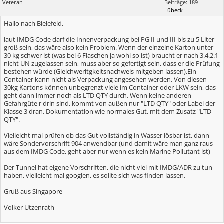
Veteran
Beiträge: 189
Lübeck
Hallo nach Bielefeld,
laut IMDG Code darf die Innenverpackung bei PG II und III bis zu 5 Liter
groß sein, das wäre also kein Problem. Wenn der einzelne Karton unter
30 kg schwer ist (was bei 6 Flaschen ja wohl so ist) braucht er nach 3.4.2.1
nicht UN zugelassen sein, muss aber so gefertigt sein, dass er die Prüfung
bestehen würde (Gleichweritgkeitsnachweis mitgeben lassen).Ein
Container kann nicht als Verpackung angesehen werden. Von diesen
30kg Kartons können unbegrenzt viele im Container oder LKW sein, das
geht dann immer noch als LTD QTY durch. Wenn keine anderen
Gefahrgüte r drin sind, kommt von außen nur "LTD QTY" oder Label der
Klasse 3 dran. Dokumentation wie normales Gut, mit dem Zusatz "LTD
QTY".
Vielleicht mal prüfen ob das Gut vollständig in Wasser lösbar ist, dann
wäre Sondervorschrift 904 anwendbar (und damit wäre man ganz raus
aus dem IMDG Code, geht aber nur wenn es kein Marine Pollutant ist)
Der Tunnel hat eigene Vorschriften, die nicht viel mit IMDG/ADR zu tun
haben, vielleicht mal googlen, es sollte sich was finden lassen.
Gruß aus Singapore
Volker Utzenrath