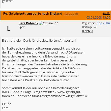
gesetzt.
Re: Gefahrguttransporte nach England
#6383
[
Re: Claudi
]
03.04.2008
13:06
Lars Paterok
Sep 2004
Registriert:
OP
L
Spezi
Beiträge: 48
Bielefeld
Erstmal vielen Dank für die detailierten Antworten!
Ich hatte schon einen Luftsprung gemacht, als ich von
der Tunnelregelung und dem Versand nach ADR gelesen
habe, da dies eine erhebliche Erleichterung für uns
dargestellt hätte, aber leider kam beim Lesen der
Einschränkungen des Tunnel-Betreibers die Ernüchterung.
Da ist nämlich angegeben, das der Artikel UN1266 nur
bis max. 250l Nettogewicht je Beförderungseinheit
transportiert werden darf. Das würde heißen das wir
höchstens eine Palette/LKW befördern düften.
Somit kommt leider nur noch eine Beförderung nach
IMDG-Code in Frage. <img src="http://www.gefahrgut-
foren.de/ubbthreads/images/graemlins/frown.gif" alt="" />
Grüße
Lars