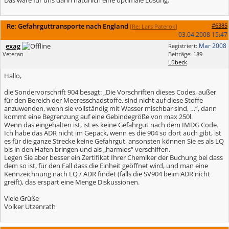
Das wäre für uns dann natürlich eine optimale Lösung.
Re: Gefahrguttransporte nach England
#6385
[
Re: Lars Paterok
]
03.04.2008
15:47
exag
Mar 2008
Registriert:
Veteran
Beiträge: 189
Lübeck
Hallo,
die Sondervorschrift 904 besagt: „Die Vorschriften dieses Codes, außer
für den Bereich der Meeresschadstoffe, sind nicht auf diese Stoffe
anzuwenden, wenn sie vollständig mit Wasser mischbar sind, …“, dann
kommt eine Begrenzung auf eine Gebindegröße von max 250l.
Wenn das eingehalten ist, ist es keine Gefahrgut nach dem IMDG Code.
Ich habe das ADR nicht im Gepäck, wenn es die 904 so dort auch gibt, ist
es für die ganze Strecke keine Gefahrgut, ansonsten können Sie es als LQ
bis in den Hafen bringen und als „harmlos“ verschiffen.
Legen Sie aber besser ein Zertifikat Ihrer Chemiker der Buchung bei dass
dem so ist, für den Fall dass die Einheit geöffnet wird, und man eine
Kennzeichnung nach LQ / ADR findet (falls die SV904 beim ADR nicht
greift), das erspart eine Menge Diskussionen.
Viele Grüße
Volker Utzenrath