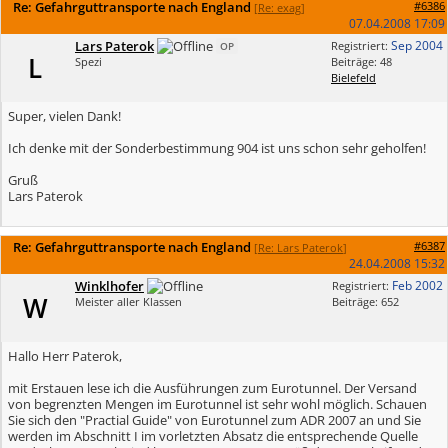
Re: Gefahrguttransporte nach England
#6386
[
Re: exag
]
07.04.2008
17:09
Lars Paterok
Sep 2004
Registriert:
OP
L
Spezi
Beiträge: 48
Bielefeld
Super, vielen Dank!
Ich denke mit der Sonderbestimmung 904 ist uns schon sehr geholfen!
Gruß
Lars Paterok
Re: Gefahrguttransporte nach England
#6387
[
Re: Lars Paterok
]
24.04.2008
15:32
Winklhofer
Feb 2002
Registriert:
W
Meister aller Klassen
Beiträge: 652
Hallo Herr Paterok,
mit Erstauen lese ich die Ausführungen zum Eurotunnel. Der Versand
von begrenzten Mengen im Eurotunnel ist sehr wohl möglich. Schauen
Sie sich den "Practial Guide" von Eurotunnel zum ADR 2007 an und Sie
werden im Abschnitt I im vorletzten Absatz die entsprechende Quelle