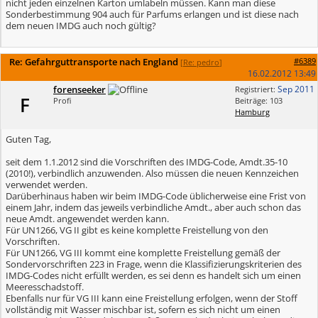
nicht jeden einzelnen Karton umlabeln müssen. Kann man diese
Sonderbestimmung 904 auch für Parfums erlangen und ist diese nach
dem neuen IMDG auch noch gültig?
Re: Gefahrguttransporte nach England
#6389
[
Re: pedro
]
16.02.2012
13:49
forenseeker
Sep 2011
Registriert:
F
Profi
Beiträge: 103
Hamburg
Guten Tag,
seit dem 1.1.2012 sind die Vorschriften des IMDG-Code, Amdt.35-10
(2010!), verbindlich anzuwenden. Also müssen die neuen Kennzeichen
verwendet werden.
Darüberhinaus haben wir beim IMDG-Code üblicherweise eine Frist von
einem Jahr, indem das jeweils verbindliche Amdt., aber auch schon das
neue Amdt. angewendet werden kann.
Für UN1266, VG II gibt es keine komplette Freistellung von den
Vorschriften.
Für UN1266, VG III kommt eine komplette Freistellung gemäß der
Sondervorschriften 223 in Frage, wenn die Klassifizierungskriterien des
IMDG-Codes nicht erfüllt werden, es sei denn es handelt sich um einen
Meeresschadstoff.
Ebenfalls nur für VG III kann eine Freistellung erfolgen, wenn der Stoff
vollständig mit Wasser mischbar ist, sofern es sich nicht um einen