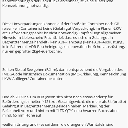
Kennzeichnungen der Packstücke erkennbar, ist keine zusätzliche
Kennzeichnung notwendig.
Diese Umverpackungen können auf der Straße im Container nach GB
reisen (ein Container ist keine (Gefahrgut)Verpackung), im Planen-LKW
etc. Beförderungspapier ist nicht notwendig (Empfehlung: allgemeiner
Hinweis im Lieferschein/ Frachtbrief, dass es sich um Gefahrgut in
Begrenzter Menge handelt), kein ADR-Fahrzeug (keine ADR-Ausrüstung),
kein Fahrer mit ADR-Bescheinigung, keinepersönliche Schutzausrüstung,
nur ein geprüfter 2kg-Feuerlöscher.
Sollten Sie auf See gehen (Fähre), dann entsprechend die Vorgaben des
IMDG-Code hinsichtlich Dokumentation (IMO-Erklärung), Kennzeichnung
LKW/ Auflieger/ Container beachten.
Und ab 2009 neu im ADR (wenn sich nicht noch etwas ändert): für
Beförderungseinheiten >12 t zul. Gesamtgewicht, die mehr als 8 t (brutto)
Gefahrgut in Begrenzter Menge geladen haben: Markierung der
Bef.einheit vorn und hinten mit "LTD QTY" (in schwarzen Buchstaben
mind. 65 mm Höhe auf
weißem Untergrund) - es sei denn, die orangenen Warntafeln sind