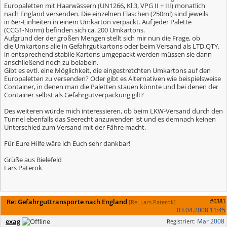
Europaletten mit Haarwässern (UN1266, Kl.3, VPG II + III) monatlich
nach England versenden. Die einzelnen Flaschen (250ml) sind jeweils
in 6er-Einheiten in einem Umkarton verpackt. Auf jeder Palette
(CCG1-Norm) befinden sich ca. 200 Umkartons.
Aufgrund der der großen Mengen stellt sich mir nun die Frage, ob
die Umkartons alle in Gefahrgutkartons oder beim Versand als LTD.QTY.
in entsprechend stabile Kartons umgepackt werden müssen sie dann
anschließend noch zu belabeln.
Gibt es evtl. eine Möglichkeit, die eingestretchten Umkartons auf den
Europaletten zu versenden? Oder gibt es Alternativen wie beispielsweise
Container, in denen man die Paletten stauen könnte und bei denen der
Container selbst als Gefahrgutverpackung gilt?
Des weiteren würde mich interessieren, ob beim LKW-Versand durch den
Tunnel ebenfalls das Seerecht anzuwenden ist und es demnach keinen
Unterschied zum Versand mit der Fähre macht.
Für Eure Hilfe wäre ich Euch sehr dankbar!
Grüße aus Bielefeld
Lars Paterok
Re: Gefahrguttransporte nach England
#6381
[
Re: Lars Paterok
]
03.04.2008
11:45
exag
Mar 2008
Registriert: