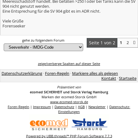
Meeresschadstoff handelt. Bei Gefäßen >250 l oder bei Tanks kann die SV
904 nicht genutzt werden.
Eine Entsprechung für die SV 904 gibt es im ADR nicht.
Viele Grüße
Forenseeker
gehe zu folgendem Forum
Seite 1 von 2
1
2
zeige/verberge Spalten auf dieser Seite
Datenschutzerklärung
·
Foren-Regeln
·
Markiere alles als gelesen
Kontakt
·
Startseite
Präsentiert von
ecomed SICHERHEIT und Storck Verlag Hamburg
Marken der ecomed-Storck GmbH
www.ecomed-storck.de
Foren-Regeln
|
Impressum
|
Datenschutz
|
AGB
|
Newsletter
|
Datenschutz-
Einstellungen
Powered by UBB.threads™ PHP Forum Software 7.7.3