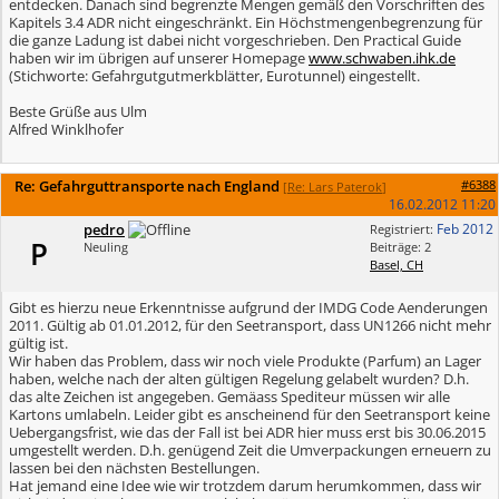
entdecken. Danach sind begrenzte Mengen gemäß den Vorschriften des
Kapitels 3.4 ADR nicht eingeschränkt. Ein Höchstmengenbegrenzung für
die ganze Ladung ist dabei nicht vorgeschrieben. Den Practical Guide
haben wir im übrigen auf unserer Homepage
www.schwaben.ihk.de
(Stichworte: Gefahrgutgutmerkblätter, Eurotunnel) eingestellt.
Beste Grüße aus Ulm
Alfred Winklhofer
Re: Gefahrguttransporte nach England
#6388
[
Re: Lars Paterok
]
16.02.2012
11:20
pedro
Feb 2012
Registriert:
P
Neuling
Beiträge: 2
Basel, CH
Gibt es hierzu neue Erkenntnisse aufgrund der IMDG Code Aenderungen
2011. Gültig ab 01.01.2012, für den Seetransport, dass UN1266 nicht mehr
gültig ist.
Wir haben das Problem, dass wir noch viele Produkte (Parfum) an Lager
haben, welche nach der alten gültigen Regelung gelabelt wurden? D.h.
das alte Zeichen ist angegeben. Gemäass Spediteur müssen wir alle
Kartons umlabeln. Leider gibt es anscheinend für den Seetransport keine
Uebergangsfrist, wie das der Fall ist bei ADR hier muss erst bis 30.06.2015
umgestellt werden. D.h. genügend Zeit die Umverpackungen erneuern zu
lassen bei den nächsten Bestellungen.
Hat jemand eine Idee wie wir trotzdem darum herumkommen, dass wir