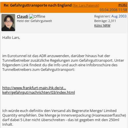
Re: Gefahrguttransporte nach England
#6382
[
Re: Lars Paterok
]
03.04.2008
11:58
Claudi
Aug 2003
Registriert:
Held der Gefahrgutwelt
Beiträge: 2,311
Köln/ NRW
Hallo Lars,
im Eurotunnel ist das ADR anzuwenden, darüber hinaus hat der
Tunnelbetreiber zusätzliche Regelungen zum Gefahrguttransport. Unter
folgendem Link findest du die Info und auch eine Infobroschüre des
Tunnelbetreibers zum Gefahrguttransport:
http://www.frankfurt-main.ihk.de/st...
kehr/gefahrgut/nachrichten/03/index.html
Ich würde euch definitiv den Versand als Begrenzte Menge/ Limited
Quantity empfehlen. Die Menge je Innenverpackung (Haarwasserflasche)
darf dabei 5 Liter nicht überschreiten - das ist gegeben mit den 250ml
Inhalt.