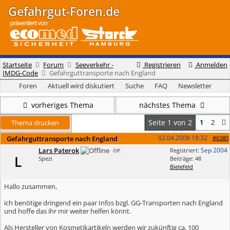
Gefahrgut-Foren.de
Startseite
Forum
Seeverkehr -
Registrieren
Anmelden
IMDG-Code
Gefahrguttransporte nach England
Foren
Aktuell wird diskutiert
Suche
FAQ
Newsletter
vorheriges Thema
nächstes Thema
Seite 1 von 2
1
2
Thema drucken
02.04.2008
18:32
Gefahrguttransporte nach England
#6380
Lars Paterok
Sep 2004
Registriert:
OP
L
Spezi
Beiträge: 48
Bielefeld
Hallo zusammen,
ich benötige dringend ein paar Infos bzgl. GG-Transporten nach England
und hoffe das ihr mir weiter helfen könnt.
Als Hersteller von Kosmetikartikeln werden wir zukünftig ca. 100