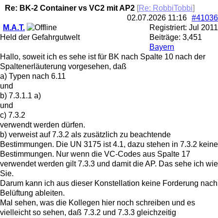
Re: BK-2 Container vs VC2 mit AP2
[
Re: RobbiTobbi
]
02.07.2026
11:16
#41036
M.A.T.
Registriert:
Jul 2011
Held der Gefahrgutwelt
Beiträge: 3,451
Bayern
Hallo, soweit ich es sehe ist für BK nach Spalte 10 nach der
Spaltenerläuterung vorgesehen, daß
a) Typen nach 6.11
und
b) 7.3.1.1 a)
und
c) 7.3.2
verwendt werden dürfen.
b) verweist auf 7.3.2 als zusätzlich zu beachtende
Bestimmungen. Die UN 3175 ist 4.1, dazu stehen in 7.3.2 keine
Bestimmungen. Nur wenn die VC-Codes aus Spalte 17
verwendet werden gilt 7.3.3 und damit die AP. Das sehe ich wie
Sie.
Darum kann ich aus dieser Konstellation keine Forderung nach
Belüftung ableiten.
Mal sehen, was die Kollegen hier noch schreiben und es
vielleicht so sehen, daß 7.3.2 und 7.3.3 gleichzeitig