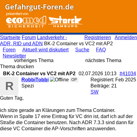
Gefahrgut-Foren.de
Startseite
Forum
Landverkehr -
Registrieren
Anmelden
ADR, RID und ADN
BK-2 Container vs VC2 mit AP2
Foren
Aktuell wird diskutiert
Suche
FAQ
Newsletter
vorheriges Thema
nächstes Thema
Thema drucken
BK-2 Container vs VC2 mit AP2
02.07.2026
10:13
#41034
RobbiTobbi
Registriert:
Feb 2025
OP
R
Spezi
Beiträge: 21
SW
Guten Tag,
ich sitze gerade an Klärungen zum Thema Container.
Wenn in Spalte 17 eine Eintrag für VC drin ist, darf ich auf der
Straße die Container benutzen. Nach ADR 7.3.3 sind dann für
diese VC Container die AP-Vorschriften anzuwenden.