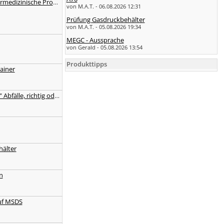
Freigestellte veterinärmedizinische Proben
von M.A.T. - 06.08.2026 12:31
Prüfung Gasdruckbehälter
von M.A.T. - 05.08.2026 19:34
MEGC - Aussprache
von Gerald - 05.08.2026 13:54
Produkttipps
ainer
Entsorgung "infekter" Abfälle, richtig oder nicht?
älter
n
uf MSDS