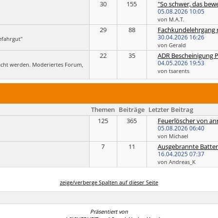
30
155
"So schwer, das bewe
05.08.2026
10:05
von M.A.T.
29
88
Fachkundelehrgang n
30.04.2026
16:26
fahrgut"
von Gerald
22
35
04.05.2026
19:53
acht werden. Moderiertes Forum,
von tsarents
Themen
Beiträge
Letzter Beitrag
125
365
Feuerlöscher von a
05.08.2026
06:40
von Michael
7
11
Ausgebrannte Batter
16.04.2025
07:37
von Andreas_K
zeige/verberge Spalten auf dieser Seite
Präsentiert von