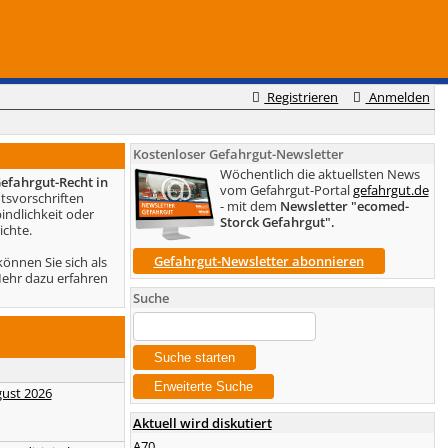
Registrieren
Anmelden
Kostenloser Gefahrgut-Newsletter
Wöchentlich die aktuellsten News
efahrgut-Recht in
vom Gefahrgut-Portal
gefahrgut.de
tsvorschriften
- mit dem
Newsletter "ecomed-
indlichkeit oder
Storck Gefahrgut".
ichte.
Gefahrgut-Newsletter abonnieren
önnen Sie sich als
Mehr dazu erfahren
Suche
gust 2026
Aktuell wird diskutiert
A70