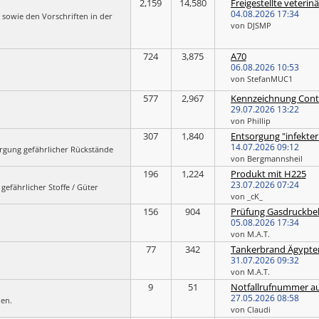
2,159
14,580
04.08.2026
17:34
sowie den Vorschriften in der
von DJSMP
724
3,875
A70
06.08.2026
10:53
von StefanMUC1
577
2,967
Kennzeichnung Cont
29.07.2026
13:22
von Phillip
307
1,840
14.07.2026
09:12
orgung gefährlicher Rückstände
von Bergmannsheil
196
1,224
Produkt mit H225
23.07.2026
07:24
gefährlicher Stoffe / Güter
von _cK_
156
904
Prüfung Gasdruckbeh
05.08.2026
17:34
von M.A.T.
77
342
Tankerbrand Ägypte
31.07.2026
09:32
von M.A.T.
9
51
Notfallrufnummer a
27.05.2026
08:58
den.
von Claudi