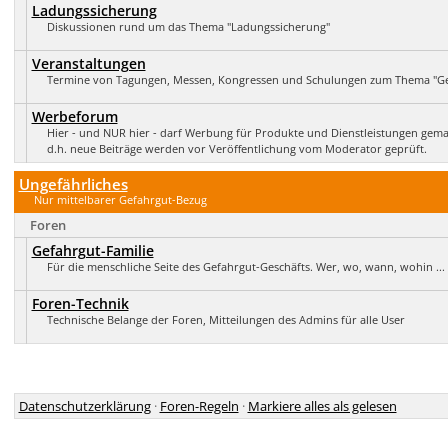
Ladungssicherung
Diskussionen rund um das Thema "Ladungssicherung"
Veranstaltungen
Termine von Tagungen, Messen, Kongressen und Schulungen zum Thema "Ge
Werbeforum
Hier - und NUR hier - darf Werbung für Produkte und Dienstleistungen gem
d.h. neue Beiträge werden vor Veröffentlichung vom Moderator geprüft.
Ungefährliches
Nur mittelbarer Gefahrgut-Bezug
Foren
Gefahrgut-Familie
Für die menschliche Seite des Gefahrgut-Geschäfts. Wer, wo, wann, wohin ...
Foren-Technik
Technische Belange der Foren, Mitteilungen des Admins für alle User
Datenschutzerklärung
·
Foren-Regeln
·
Markiere alles als gelesen