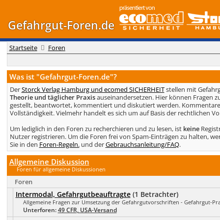
Gefahrgut-Foren.de
Startseite
Foren
Was ist "Gefahrgut-Foren.de"?
Der
Storck Verlag Hamburg und ecomed SICHERHEIT
stellen mit Gefahr
Theorie und täglicher Praxis
auseinandersetzen. Hier können Fragen zu
gestellt, beantwortet, kommentiert und diskutiert werden. Kommentare 
Vollständigkeit. Vielmehr handelt es sich um auf Basis der rechtlichen 
Um lediglich in den Foren zu recherchieren und zu lesen, ist
keine
Regist
Nutzer registrieren. Um die Foren frei von Spam-Einträgen zu halten, w
Sie in den
Foren-Regeln.
und der
Gebrauchsanleitung/FAQ
.
Allgemeine Diskussion
Foren für allgemeine Diskussionen
Foren
Intermodal, Gefahrgutbeauftragte
(1 Betrachter)
Allgemeine Fragen zur Umsetzung der Gefahrgutvorschriften - Gefahrgut-Pra
Unterforen:
49 CFR, USA-Versand