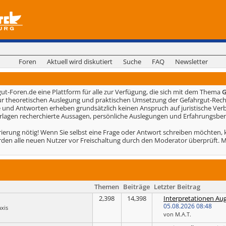
Foren
Aktuell wird diskutiert
Suche
FAQ
Newsletter
gut-Foren.de eine Plattform für alle zur Verfügung, die sich mit dem Thema
G
r theoretischen Auslegung und praktischen Umsetzung der Gefahrgut-Rech
und Antworten erheben grundsätzlich keinen Anspruch auf juristische Verb
Vorlagen recherchierte Aussagen, persönliche Auslegungen und Erfahrungsber
rierung nötig! Wenn Sie selbst eine Frage oder Antwort schreiben möchten, k
erden alle neuen Nutzer vor Freischaltung durch den Moderator überprüft. 
Themen
Beiträge
Letzter Beitrag
2,398
14,398
Interpretationen Au
05.08.2026
08:48
xis
von M.A.T.