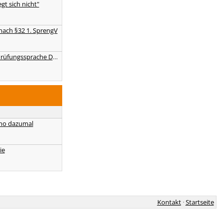
gt sich nicht"
ach §32 1. SprengV
ADR Bescheinigung Prüfungssprache Deutsch
nno dazumal
ie
Kontakt
·
Startseite