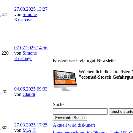
27.08.2025
13:27
2,475
von
Simone
Krismayr
07.07.2025
14:56
3,220
von
Simone
Krismayr
Kostenloser Gefahrgut-Newsletter
Wöchentlich die aktuellste
"ecomed-Storck Gefahrgut
04.06.2025
09:33
3,202
Gefahrgut-Newsletter abo
von
Claudi
Suche
27.03.2025
17:25
Aktuell wird diskutiert
6,305
von
M.A.T.
Innenverpackung für Pharma - kein UN-C