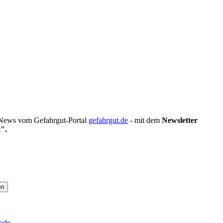
n News vom Gefahrgut-Portal
gefahrgut.de
- mit dem
Newsletter
".
nnieren
ode