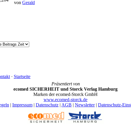
von
Gerald
ntakt
·
Startseite
Präsentiert von
ecomed SICHERHEIT und Storck Verlag Hamburg
Marken der ecomed-Storck GmbH
www.ecomed-storck.de
egeln
|
Impressum
|
Datenschutz
|
AGB
|
Newsletter
|
Datenschutz-Eins