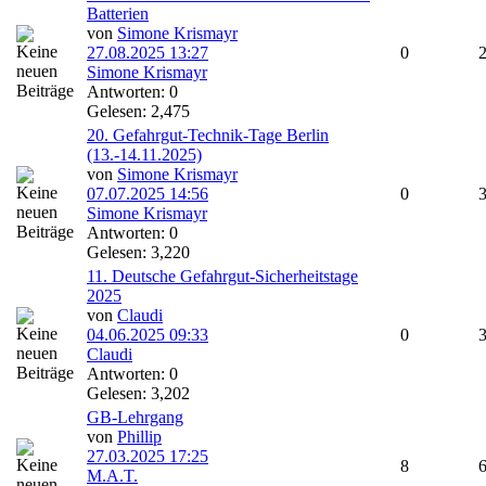
Batterien
von
Simone Krismayr
27.08.2025
13:27
0
Simone Krismayr
Antworten: 0
Gelesen: 2,475
20. Gefahrgut-Technik-Tage Berlin
(13.-14.11.2025)
von
Simone Krismayr
07.07.2025
14:56
0
Simone Krismayr
Antworten: 0
Gelesen: 3,220
11. Deutsche Gefahrgut-Sicherheitstage
2025
von
Claudi
04.06.2025
09:33
0
Claudi
Antworten: 0
Gelesen: 3,202
GB-Lehrgang
von
Phillip
27.03.2025
17:25
8
M.A.T.