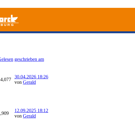
Gelesen
geschrieben am
30.04.2026
18:26
14,077
von
Gerald
12.09.2025
18:12
2,909
von
Gerald