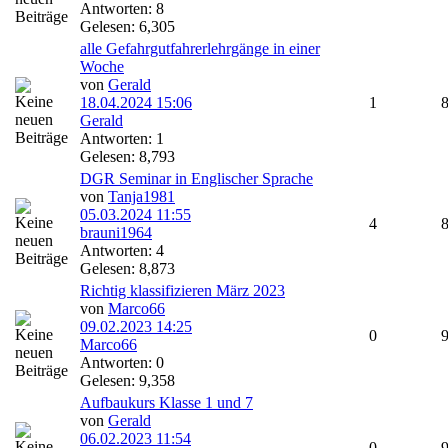
Antworten: 8
Gelesen: 6,305
alle Gefahrgutfahrerlehrgänge in einer
Woche
von
Gerald
18.04.2024
15:06
1
Gerald
Antworten: 1
Gelesen: 8,793
DGR Seminar in Englischer Sprache
von
Tanja1981
05.03.2024
11:55
4
brauni1964
Antworten: 4
Gelesen: 8,873
Richtig klassifizieren März 2023
von
Marco66
09.02.2023
14:25
0
Marco66
Antworten: 0
Gelesen: 9,358
Aufbaukurs Klasse 1 und 7
von
Gerald
06.02.2023
11:54
0