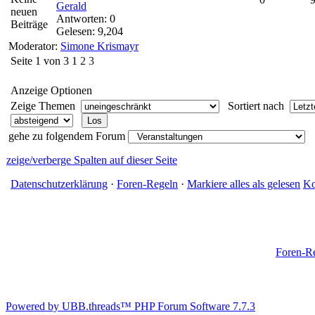
Gerald
Antworten: 0
Gelesen: 9,204
Moderator:
Simone Krismayr
Seite 1 von 3
1
2
3
Anzeige Optionen
Zeige Themen
Sortiert nach
gehe zu folgendem Forum
zeige/verberge Spalten auf dieser Seite
Datenschutzerklärung
·
Foren-Regeln
·
Markiere alles als gelesen
Ko
Foren-R
Powered by UBB.threads™ PHP Forum Software 7.7.3