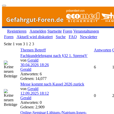
Gefahrgut-Foren.de
Registrieren
Anmelden
Startseite
Foren
Veranstaltungen
Foren
Aktuell wird diskutiert
Suche
FAQ
Newsletter
Seite 1 von 3
1
2
3
Themen Betreff
Antworten
Fachkundelehrgang nach §32 1. SprengV
von
Gerald
30.04.2026
18:26
6
Gerald
Antworten: 6
Gelesen: 14,077
Messe kommt nach Kassel 2026 zurück
von
Gerald
12.09.2025
18:12
0
Gerald
Antworten: 0
Gelesen: 2,909
Online-Seminar:Lithium-/Natrium-Ionen-