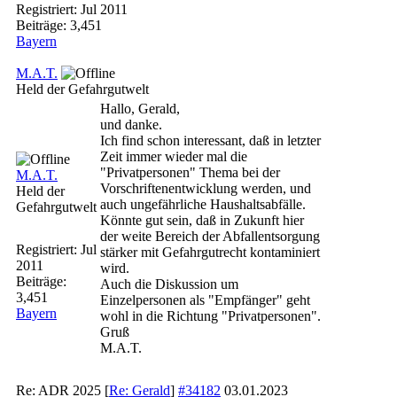
Registriert:
Jul 2011
Beiträge: 3,451
Bayern
M.A.T.
Held der Gefahrgutwelt
Hallo, Gerald,
und danke.
Ich find schon interessant, daß in letzter
Zeit immer wieder mal die
"Privatpersonen" Thema bei der
M.A.T.
Vorschriftenentwicklung werden, und
Held der
auch ungefährliche Haushaltsabfälle.
Gefahrgutwelt
Könnte gut sein, daß in Zukunft hier
der weite Bereich der Abfallentsorgung
Registriert:
Jul
stärker mit Gefahrgutrecht kontaminiert
2011
wird.
Beiträge:
Auch die Diskussion um
3,451
Einzelpersonen als "Empfänger" geht
Bayern
wohl in die Richtung "Privatpersonen".
Gruß
M.A.T.
Re: ADR 2025
[
Re: Gerald
]
#34182
03.01.2023