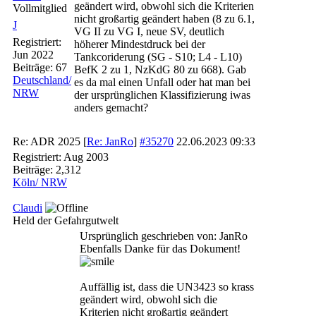
geändert wird, obwohl sich die Kriterien
Vollmitglied
nicht großartig geändert haben (8 zu 6.1,
J
VG II zu VG I, neue SV, deutlich
Registriert:
höherer Mindestdruck bei der
Jun 2022
Tankcoriderung (SG - S10; L4 - L10)
Beiträge: 67
BefK 2 zu 1, NzKdG 80 zu 668). Gab
Deutschland/
es da mal einen Unfall oder hat man bei
NRW
der ursprünglichen Klassifizierung iwas
anders gemacht?
Re: ADR 2025
[
Re: JanRo
]
#35270
22.06.2023
09:33
Registriert:
Aug 2003
Beiträge: 2,312
Köln/ NRW
Claudi
Held der Gefahrgutwelt
Ursprünglich geschrieben von: JanRo
Ebenfalls Danke für das Dokument!
Auffällig ist, dass die UN3423 so krass
geändert wird, obwohl sich die
Kriterien nicht großartig geändert