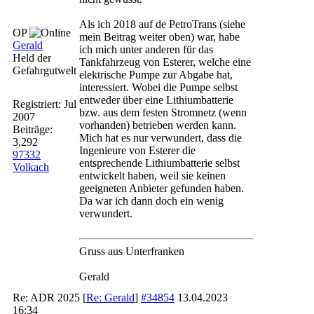
Als ich 2018 auf de PetroTrans (siehe
OP
mein Beitrag weiter oben) war, habe
Gerald
ich mich unter anderen für das
Held der
Tankfahrzeug von Esterer, welche eine
Gefahrgutwelt
elektrische Pumpe zur Abgabe hat,
interessiert. Wobei die Pumpe selbst
entweder über eine Lithiumbatterie
Registriert:
Jul
bzw. aus dem festen Stromnetz (wenn
2007
vorhanden) betrieben werden kann.
Beiträge:
Mich hat es nur verwundert, dass die
3,292
Ingenieure von Esterer die
97332
entsprechende Lithiumbatterie selbst
Volkach
entwickelt haben, weil sie keinen
geeigneten Anbieter gefunden haben.
Da war ich dann doch ein wenig
verwundert.
Gruss aus Unterfranken
Gerald
Re: ADR 2025
[
Re: Gerald
]
#34854
13.04.2023
16:34