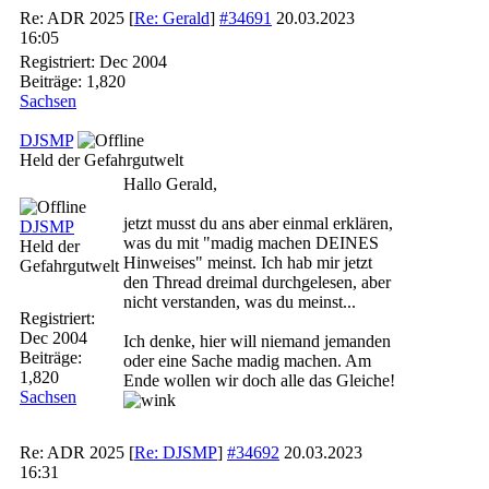
Re: ADR 2025
[
Re: Gerald
]
#34691
20.03.2023
16:05
Registriert:
Dec 2004
Beiträge: 1,820
Sachsen
DJSMP
Held der Gefahrgutwelt
Hallo Gerald,
jetzt musst du ans aber einmal erklären,
DJSMP
was du mit "madig machen DEINES
Held der
Hinweises" meinst. Ich hab mir jetzt
Gefahrgutwelt
den Thread dreimal durchgelesen, aber
nicht verstanden, was du meinst...
Registriert:
Dec 2004
Ich denke, hier will niemand jemanden
Beiträge:
oder eine Sache madig machen. Am
1,820
Ende wollen wir doch alle das Gleiche!
Sachsen
Re: ADR 2025
[
Re: DJSMP
]
#34692
20.03.2023
16:31