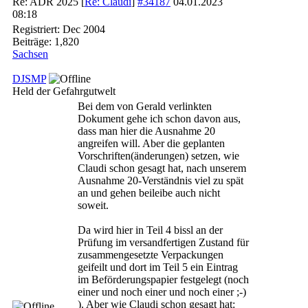
Re: ADR 2025
[
Re: Claudi
]
#34187
04.01.2023
08:18
Registriert:
Dec 2004
Beiträge: 1,820
Sachsen
DJSMP
Held der Gefahrgutwelt
Bei dem von Gerald verlinkten
Dokument gehe ich schon davon aus,
dass man hier die Ausnahme 20
angreifen will. Aber die geplanten
Vorschriften(änderungen) setzen, wie
Claudi schon gesagt hat, nach unserem
Ausnahme 20-Verständnis viel zu spät
an und gehen beileibe auch nicht
soweit.
Da wird hier in Teil 4 bissl an der
Prüfung im versandfertigen Zustand für
zusammengesetzte Verpackungen
geifeilt und dort im Teil 5 ein Eintrag
im Beförderungspapier festgelegt (noch
einer und noch einer und noch einer ;-)
). Aber wie Claudi schon gesagt hat: