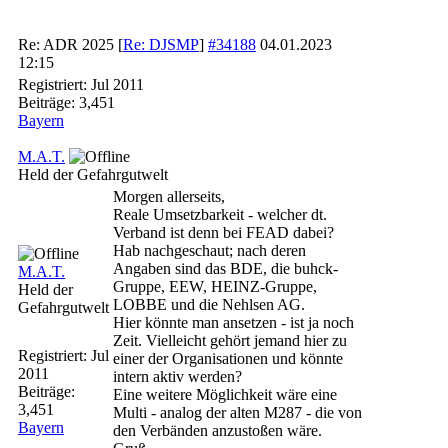
Re: ADR 2025
[
Re: DJSMP
]
#34188
04.01.2023
12:15
Registriert:
Jul 2011
Beiträge: 3,451
Bayern
M.A.T.
Held der Gefahrgutwelt
Morgen allerseits,
Reale Umsetzbarkeit - welcher dt.
Verband ist denn bei FEAD dabei?
Hab nachgeschaut; nach deren
Angaben sind das BDE, die buhck-
M.A.T.
Gruppe, EEW, HEINZ-Gruppe,
Held der
LOBBE und die Nehlsen AG.
Gefahrgutwelt
Hier könnte man ansetzen - ist ja noch
Zeit. Vielleicht gehört jemand hier zu
Registriert:
Jul
einer der Organisationen und könnte
2011
intern aktiv werden?
Beiträge:
Eine weitere Möglichkeit wäre eine
3,451
Multi - analog der alten M287 - die von
Bayern
den Verbänden anzustoßen wäre.