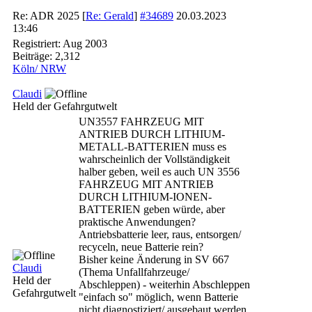
Re: ADR 2025
[
Re: Gerald
]
#34689
20.03.2023
13:46
Registriert:
Aug 2003
Beiträge: 2,312
Köln/ NRW
Claudi
Held der Gefahrgutwelt
UN3557 FAHRZEUG MIT
ANTRIEB DURCH LITHIUM-
METALL-BATTERIEN muss es
wahrscheinlich der Vollständigkeit
halber geben, weil es auch UN 3556
FAHRZEUG MIT ANTRIEB
DURCH LITHIUM-IONEN-
BATTERIEN geben würde, aber
praktische Anwendungen?
Antriebsbatterie leer, raus, entsorgen/
recyceln, neue Batterie rein?
Bisher keine Änderung in SV 667
Claudi
(Thema Unfallfahrzeuge/
Held der
Abschleppen) - weiterhin Abschleppen
Gefahrgutwelt
"einfach so" möglich, wenn Batterie
nicht diagnostiziert/ ausgebaut werden