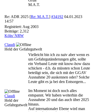
Gruß
M.A.T.
Re: ADR 2025
[
Re: M.A.T.
]
#34192
04.01.2023
14:57
Registriert:
Aug 2003
Beiträge: 2,312
Köln/ NRW
Claudi
Held der Gefahrgutwelt
Vielleicht bin ich zu naiv aber wenn es
um Gefahrgutänderungen gibt, sollte
ein Verband Leute mit know-how dazu
schicken - d.h. da müssten schon Leute
beteiligt sein, die sich mit der GGAV
Ausnahme 20 auskennen oder? Solche
Leute gibt es ja bei den Entsorgern...
Im Moment ist doch noch alles
entspannt. Wir haben weiterhin die
Claudi
Ausnahme 20 und das auch über 2025
Held der
hinaus.
Gefahrgutwelt
Auf internationaler Ebene wird man