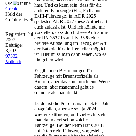
OP
hast. Und es kann sein, dass für die
Gerald
anderen Fahrzeuge (FL-; ExII- und
Held der
ExIII-Fahrzeuge) im ADR 2025
Gefahrgutwelt
spätesten ADR 2027 diese Antriebsart
auch zulässig ist. Und ich könnte mir
vorstellen, dass durch diese Aufnahme
Registriert:
Jul
der UN 3537 bzw. UN 3538 eine
2007
breitere Aufstellung im Bezug der Art
Beiträge:
der Batterie für die Hersteller möglich
3,292
ist. Hier muss man dann sehen, wo es
97332
hin gehen wird.
Volkach
Es gibt auch Bestrebungen für
Fahrzeuge mit Brennstoffzelle als
Antrieb, aber das kann noch eine Weile
dauern, aber manchmal geht es
schnelle als man denkt.
Leider ist die PetroTrans im letzten Jahr
ausgefallen, aber sie soll ja 2024
wieder stattfinden, und vielleicht sieht
man dann dort schon solche
Fahrzeuge. Bei der PetroTrans 2018
hat Esterer ein Fahrzeug vorgestellt,