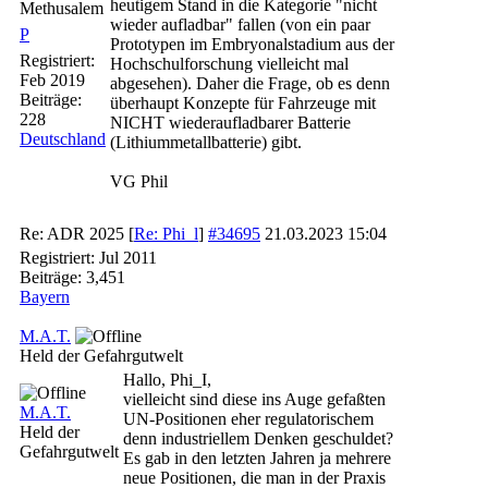
heutigem Stand in die Kategorie "nicht
Methusalem
wieder aufladbar" fallen (von ein paar
P
Prototypen im Embryonalstadium aus der
Registriert:
Hochschulforschung vielleicht mal
Feb 2019
abgesehen). Daher die Frage, ob es denn
Beiträge:
überhaupt Konzepte für Fahrzeuge mit
228
NICHT wiederaufladbarer Batterie
Deutschland
(Lithiummetallbatterie) gibt.
VG Phil
Re: ADR 2025
[
Re: Phi_l
]
#34695
21.03.2023
15:04
Registriert:
Jul 2011
Beiträge: 3,451
Bayern
M.A.T.
Held der Gefahrgutwelt
Hallo, Phi_I,
vielleicht sind diese ins Auge gefaßten
M.A.T.
UN-Positionen eher regulatorischem
Held der
denn industriellem Denken geschuldet?
Gefahrgutwelt
Es gab in den letzten Jahren ja mehrere
neue Positionen, die man in der Praxis