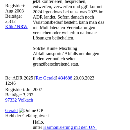
jetzt konferieren, besprechen,
Registriert:
entwerfen, verwerfen und ggf. kommt
Aug 2003
2024 irgendwas bei raus, was 2025 im
Beiträge:
ADR landet. Sofern danach noch
2,312
Variationsbedarf besteht, kann man das
Köln/ NRW
mit Multilateralen Vereinbarungen
versuchen oder weiterhin nationale
Lösungen beibehalten.
Solche Bunte-Mischung-
Abfalltransporte/ Abfallsammlungen
finden vermutlich selten
grenzüberschreitend statt.
Re: ADR 2025
[
Re: Gerald
]
#34688
20.03.2023
12:46
Registriert:
Jul 2007
Beiträge: 3,292
97332 Volkach
Gerald
OP
Held der Gefahrgutwelt
Hallo,
unter
Harmonisierung mit den UN-