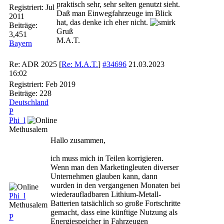
praktisch sehr, sehr selten genutzt sieht.
Registriert:
Jul
Daß man Einwegfahrzeuge im Blick
2011
hat, das denke ich eher nicht.
Beiträge:
Gruß
3,451
M.A.T.
Bayern
Re: ADR 2025
[
Re: M.A.T.
]
#34696
21.03.2023
16:02
Registriert:
Feb 2019
Beiträge: 228
Deutschland
P
Phi_l
Methusalem
Hallo zusammen,
ich muss mich in Teilen korrigieren.
Wenn man den Marketingleuten diverser
Unternehmen glauben kann, dann
wurden in den vergangenen Monaten bei
wiederaufladbaren Lithium-Metall-
Phi_l
Batterien tatsächlich so große Fortschritte
Methusalem
gemacht, dass eine künftige Nutzung als
P
Energiespeicher in Fahrzeugen