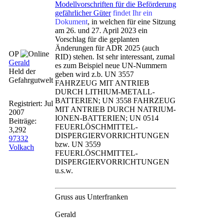
Modellvorschriften für die Beförderung
gefährlicher Güter
findet Ihr ein
Dokument
, in welchen für eine Sitzung
am 26. und 27. April 2023 ein
Vorschlag für die geplanten
Änderungen für ADR 2025 (auch
OP
RID) stehen. Ist sehr interessant, zumal
Gerald
es zum Beispiel neue UN-Nummern
Held der
geben wird z.b. UN 3557
Gefahrgutwelt
FAHRZEUG MIT ANTRIEB
DURCH LITHIUM-METALL-
BATTERIEN; UN 3558 FAHRZEUG
Registriert:
Jul
MIT ANTRIEB DURCH NATRIUM-
2007
IONEN-BATTERIEN; UN 0514
Beiträge:
FEUERLÖSCHMITTEL-
3,292
DISPERGIERVORRICHTUNGEN
97332
bzw. UN 3559
Volkach
FEUERLÖSCHMITTEL-
DISPERGIERVORRICHTUNGEN
u.s.w.
Gruss aus Unterfranken
Gerald