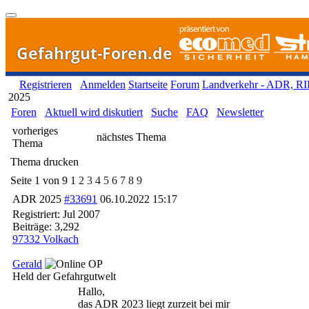
Gefahrgut-Foren.de
Registrieren
Anmelden
Startseite
Forum
Landverkehr - ADR, R
2025
Foren
Aktuell wird diskutiert
Suche
FAQ
Newsletter
vorheriges
nächstes Thema
Thema
Thema drucken
Seite 1 von 9
1
2
3
4
5
6
7
8
9
ADR 2025
#33691
06.10.2022
15:17
Registriert:
Jul 2007
Beiträge: 3,292
97332 Volkach
Gerald
OP
Held der Gefahrgutwelt
Hallo,
das ADR 2023 liegt zurzeit bei mir