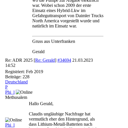
wo die Pumpe zur Abgabe elektrisch
war. Wobei schon 2009 der erste
Einsatz eines Hybrid-Lkw im
Gefahrguttransport von Daimler Trucks
North America vorgestellt wurde und
natürlich im Einsatz war.
Gruss aus Unterfranken
Gerald
Re: ADR 2025
[
Re: Gerald
]
#34694
21.03.2023
14:52
Registriert:
Feb 2019
Beiträge: 228
Deutschland
P
Phi_l
Methusalem
Hallo Gerald,
Claudis ungläubige Nachfrage hat
vermutlich eher den Hintergrund, als
dass Lithium-Metall-Batterien nach
Phi_l