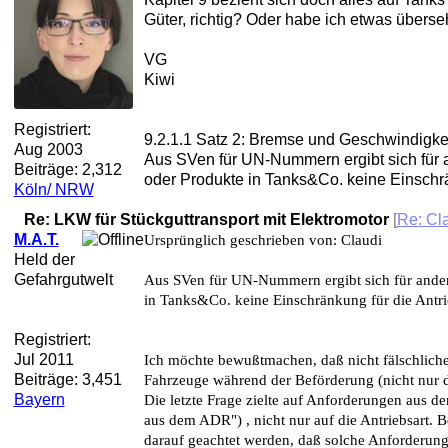
Güter, richtig? Oder habe ich etwas übers
VG
Kiwi
Registriert:
9.2.1.1 Satz 2: Bremse und Geschwindigke
Aug 2003
Aus SVen für UN-Nummern ergibt sich für 
Beiträge: 2,312
oder Produkte in Tanks&Co. keine Einschrän
Köln/ NRW
Re: LKW für Stückguttransport mit Elektromotor
[
Re: Cl
M.A.T.
Ursprünglich geschrieben von: Claudi
Held der
Gefahrgutwelt
Aus SVen für UN-Nummern ergibt sich für ander
in Tanks&Co. keine Einschränkung für die Antri
Registriert:
Jul 2011
Ich möchte bewußtmachen, daß nicht fälschlich
Beiträge: 3,451
Fahrzeuge während der Beförderung (nicht nur d
Bayern
Die letzte Frage zielte auf Anforderungen aus
aus dem ADR") , nicht nur auf die Antriebsart.
darauf geachtet werden, daß solche Anforderung