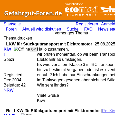
Gefahrgut-Foren.de
Startseite
Registrieren
Anmel
Foren
Aktuell wird diskutiert
Suche
FAQ
Newslett
vorheriges Thema
Thema drucken
LKW für Stückguttransport mit Elektromotor
25.08.202
Kiw
Hallo zusammen,
OP
i
wir prüfen momentan, ob wir beim Transpor
Spezi
Elektoantriab umsteigen.
Es wird vor allem Klasse 3 in IBC transporti
hierzu bestimmt Vorgaben oder ist es eventu
Registriert:
erlaubt? Ich habe nur Einschränkungen be
Dec 2004
im Tankwagen gesehen aber nicht bei Stüc
Beiträge: 42
Wie seht ihr das?
NRW
Viele Grüße
Kiwi
Re: LKW für Stückguttransport mit Elektromotor
[
Re: Ki