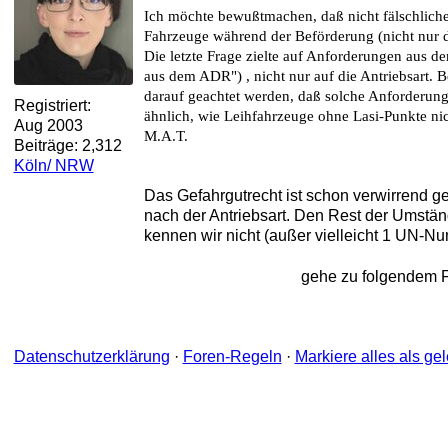
Ich möchte bewußtmachen, daß nicht fälschlich
Fahrzeuge während der Beförderung (nicht nur d
Die letzte Frage zielte auf Anforderungen aus
aus dem ADR") , nicht nur auf die Antriebsart.
darauf geachtet werden, daß solche Anforderung
Registriert:
ähnlich, wie Leihfahrzeuge ohne Lasi-Punkte nic
Aug 2003
M.A.T.
Beiträge: 2,312
Köln/ NRW
Das Gefahrgutrecht ist schon verwirrend ge
nach der Antriebsart. Den Rest der Umstä
kennen wir nicht (außer vielleicht 1 UN-N
gehe zu folgendem 
Datenschutzerklärung
·
Foren-Regeln
·
Markiere alles als ge