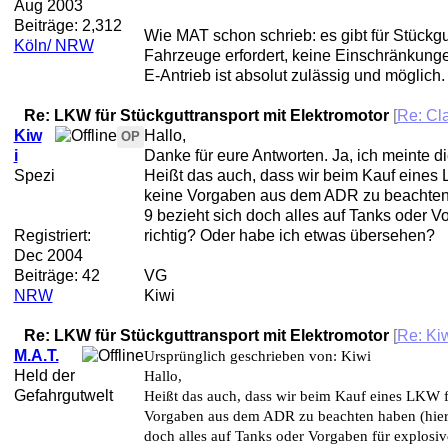
Aug 2003
Beiträge: 2,312
Wie MAT schon schrieb: es gibt für Stück
Köln/ NRW
Fahrzeuge erfordert, keine Einschränkunge
E-Antrieb ist absolut zulässig und möglich.
Re: LKW für Stückguttransport mit Elektromotor
[
Re: Cl
Kiw
Hallo,
OP
i
Danke für eure Antworten. Ja, ich meinte d
Spezi
Heißt das auch, dass wir beim Kauf eines 
keine Vorgaben aus dem ADR zu beachten 
9 bezieht sich doch alles auf Tanks oder V
Registriert:
richtig? Oder habe ich etwas übersehen?
Dec 2004
Beiträge: 42
VG
NRW
Kiwi
Re: LKW für Stückguttransport mit Elektromotor
[
Re: Ki
M.A.T.
Ursprünglich geschrieben von: Kiwi
Held der
Hallo,
Gefahrgutwelt
Heißt das auch, dass wir beim Kauf eines LKW f
Vorgaben aus dem ADR zu beachten haben (hier 
doch alles auf Tanks oder Vorgaben für explosiv