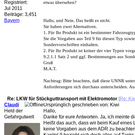
Registriert:
etwas übersehen?
Jul 2011
Beiträge: 3,451
Bayern
Hallo, und Nein. Das heißt es nicht.
Sie haben zwei Alternativen.
1. Für Ihr Produkt ist ein bestimmter Fahrzeugt
Sie die Vorgaben aus Teil 9 für diesen Typ sowi
Sondervorschriften einhalten.
2. Für Ihr Produkt ist keiner der vier Typen vor
9.2.1.1 Satz 2 und ggf. Bestimmungen aus Sonde
Gruß
M.A.T.
Nachtrag: Bitte beachten, daß diese UNNR unte
Anforderungen sich durchaus unterscheiden. Auß
Re: LKW für Stückguttransport mit Elektromotor
[
Re: Ki
Claudi
Ursprünglich geschrieben von: Kiwi
Held der
Hallo,
Gefahrgutwelt
Danke für eure Antworten. Ja, ich meinte d
Heißt das auch, dass wir beim Kauf eines 
keine Vorgaben aus dem ADR zu beachten
Kapitel 9 bezieht sich doch alles auf Tank