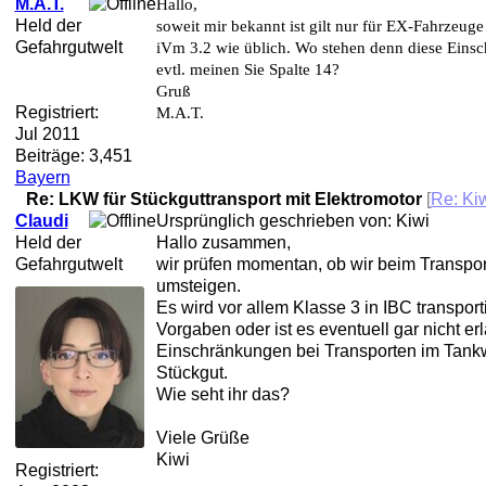
M.A.T.
Hallo,
Held der
soweit mir bekannt ist gilt nur für EX-Fahrzeuge
Gefahrgutwelt
iVm 3.2 wie üblich. Wo stehen denn diese Einsc
evtl. meinen Sie Spalte 14?
Gruß
Registriert:
M.A.T.
Jul 2011
Beiträge: 3,451
Bayern
Re: LKW für Stückguttransport mit Elektromotor
[
Re: Ki
Claudi
Ursprünglich geschrieben von: Kiwi
Held der
Hallo zusammen,
Gefahrgutwelt
wir prüfen momentan, ob wir beim Transpor
umsteigen.
Es wird vor allem Klasse 3 in IBC transporti
Vorgaben oder ist es eventuell gar nicht er
Einschränkungen bei Transporten im Tank
Stückgut.
Wie seht ihr das?
Viele Grüße
Kiwi
Registriert: