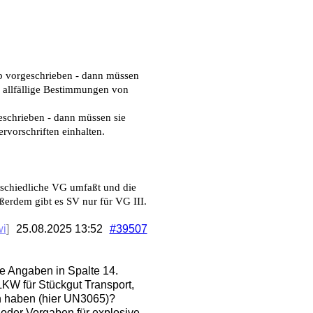
yp vorgeschrieben - dann müssen
e allfällige Bestimmungen von
geschrieben - dann müssen sie
rvorschriften einhalten.
rschiedliche VG umfaßt und die
erdem gibt es SV nur für VG III.
wi
]
25.08.2025
13:52
#39507
ie Angaben in Spalte 14.
LKW für Stückgut Transport,
 haben (hier UN3065)?
s oder Vorgaben für explosive