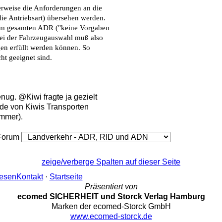
erweise die Anforderungen an die
ie Antriebsart) übersehen werden.
 dem gesamten ADR ("keine Vorgaben
 Bei der Fahrzeugauswahl muß also
en erfüllt werden können. So
ht geeignet sind.
nug. @Kiwi fragte ja gezielt
nde von Kiwis Transporten
ummer).
Forum
zeige/verberge Spalten auf dieser Seite
lesen
Kontakt
·
Startseite
Präsentiert von
ecomed SICHERHEIT und Storck Verlag Hamburg
Marken der ecomed-Storck GmbH
www.ecomed-storck.de