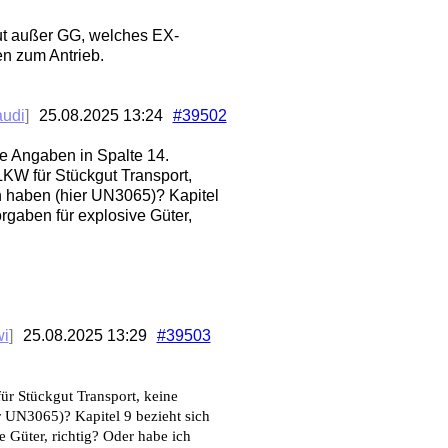
gut außer GG, welches EX-
n zum Antrieb.
audi
]
25.08.2025
13:24
#39502
ie Angaben in Spalte 14.
LKW für Stückgut Transport,
haben (hier UN3065)? Kapitel
orgaben für explosive Güter,
wi
]
25.08.2025
13:29
#39503
ür Stückgut Transport, keine
UN3065)? Kapitel 9 bezieht sich
e Güter, richtig? Oder habe ich