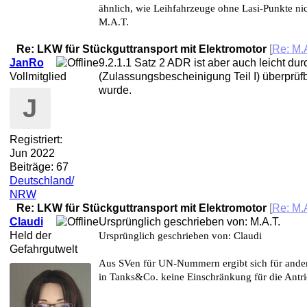
ähnlich, wie Leihfahrzeuge ohne Lasi-Punkte nic
M.A.T.
Re: LKW für Stückguttransport mit Elektromotor
[
Re: M.A
JanRo
9.2.1.1 Satz 2 ADR ist aber auch leicht d
Vollmitglied
(Zulassungsbescheinigung Teil I) überprüf
wurde.
J
Registriert:
Jun 2022
Beiträge: 67
Deutschland/
NRW
Re: LKW für Stückguttransport mit Elektromotor
[
Re: M.A
Claudi
Ursprünglich geschrieben von: M.A.T.
Held der
Ursprünglich geschrieben von: Claudi
Gefahrgutwelt
Aus SVen für UN-Nummern ergibt sich für ander
in Tanks&Co. keine Einschränkung für die Antri