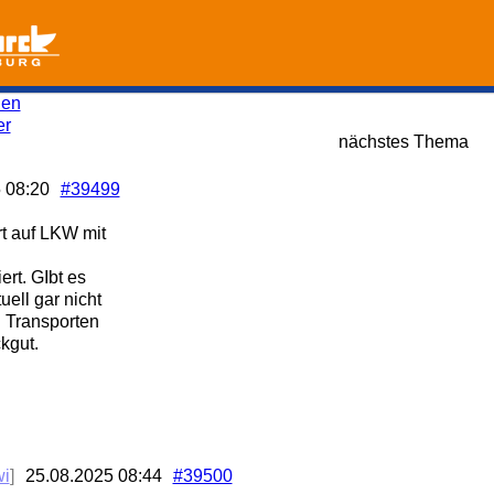
den
er
nächstes Thema
5
08:20
#39499
t auf LKW mit
ert. GIbt es
ell gar nicht
i Transporten
kgut.
wi
]
25.08.2025
08:44
#39500