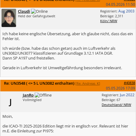
04.05.2026
11:50
Claudi
Aug 2003
Registriert:
Held der Gefahrgutwelt
Beiträge: 2,311
Köln/ NRW
Ich habe keine englische Übersetzung, aber ich glaube nicht, dass das ein
Fehler ist.
Ich würde (bzw. habe das schon getan) auch im Luftverkehr als
UN3082/UN3077 klassifizieren auf Grundlage 3.12.1 IATA DGR.
Dann SP A197 und freistellen.
Gerade in Luftverkehr ist Umweltgefährdung besonders irrelevant.
Re: UN3548 ( <= 5 L UN3082 enthalten)
#40838
[
Re: Andreas_K
]
05.05.2026
17:09
JanRo
Jun 2022
Registriert:
J
Vollmitglied
Beiträge: 67
Deutschland/ NRW
Moin,
die ICAO-TI 2025-2026 Edition liegt mir in englisch vor. Relevant ist hier
m.E. die Einleitung zur PI975: