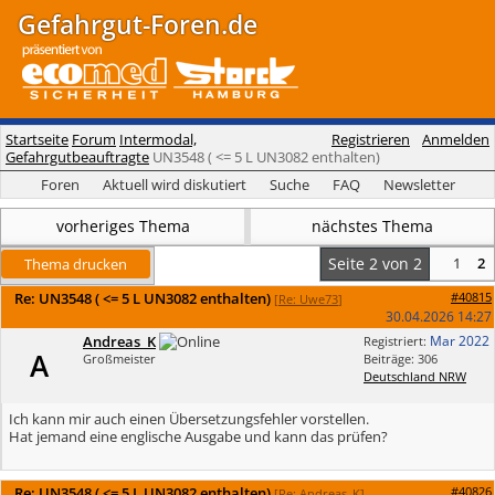
Gefahrgut-Foren.de
Startseite
Forum
Intermodal,
Registrieren
Anmelden
Gefahrgutbeauftragte
UN3548 ( <= 5 L UN3082 enthalten)
Foren
Aktuell wird diskutiert
Suche
FAQ
Newsletter
vorheriges Thema
nächstes Thema
Seite 2 von 2
1
2
Thema drucken
Re: UN3548 ( <= 5 L UN3082 enthalten)
#40815
[
Re: Uwe73
]
30.04.2026
14:27
Andreas_K
Mar 2022
Registriert:
A
Großmeister
Beiträge: 306
Deutschland NRW
Ich kann mir auch einen Übersetzungsfehler vorstellen.
Hat jemand eine englische Ausgabe und kann das prüfen?
Re: UN3548 ( <= 5 L UN3082 enthalten)
#40826
[
Re: Andreas_K
]