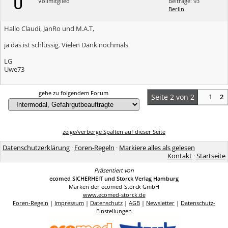
U
Vollmitglied
Beiträge: 93
Berlin
Hallo Claudi, JanRo und M.A.T,
ja das ist schlüssig. Vielen Dank nochmals
LG
Uwe73
gehe zu folgendem Forum
Seite 2 von 2
1
2
zeige/verberge Spalten auf dieser Seite
Datenschutzerklärung
·
Foren-Regeln
·
Markiere alles als gelesen
Kontakt
·
Startseite
Präsentiert von
ecomed SICHERHEIT und Storck Verlag Hamburg
Marken der ecomed-Storck GmbH
www.ecomed-storck.de
Foren-Regeln
|
Impressum
|
Datenschutz
|
AGB
|
Newsletter
|
Datenschutz-
Einstellungen