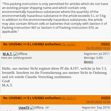
"This packing instruction is only permitted for articles which do not have
an existing proper shipping name and which contain only
environmentally hazardous substances where the quantity of the
environmentally hazardous substance in the article exceeds 5 L or 5 kg.
In addition to the environmentally hazardous substances, the article
may also contain lithium cells or batteries that comply with Section II of
Packing Instruction 967 or Section II of Packing Instruction 970, as
applicable."
Re: UN3548 ( <= 5 L UN3082 enthalten)
#40841
[
Re: JanRo
]
06.05.2026
10:22
M.A.T.
Jul 2011
Registriert:
Held der Gefahrgutwelt
Beiträge: 3,450
Bayern
Hallo, aus meiner Sicht ergänzt diese PI die A197, welche ja bis 5 L
freistellt. Insofern ist die Formulierung aus meiner Sicht in Ordnung
und ich würde Claudis Vorschlag zustimmen.
Gruß
M.A.T.
Re: UN3548 ( <= 5 L UN3082 enthalten)
#40858
[
Re: M.A.T.
]
08.05.2026
10:35
Uwe73
Sep 2016
Registriert:
OP