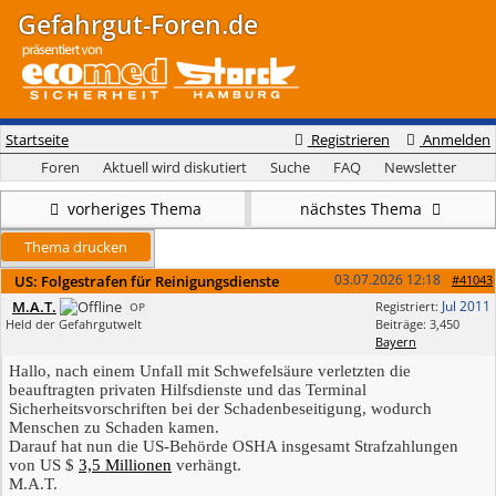
Gefahrgut-Foren.de
Startseite
Registrieren
Anmelden
Foren
Aktuell wird diskutiert
Suche
FAQ
Newsletter
vorheriges Thema
nächstes Thema
Thema drucken
03.07.2026
12:18
US: Folgestrafen für Reinigungsdienste
#41043
M.A.T.
Jul 2011
Registriert:
OP
Held der Gefahrgutwelt
Beiträge: 3,450
Bayern
Hallo, nach einem Unfall mit Schwefelsäure verletzten die
beauftragten privaten Hilfsdienste und das Terminal
Sicherheitsvorschriften bei der Schadenbeseitigung, wodurch
Menschen zu Schaden kamen.
Darauf hat nun die US-Behörde OSHA insgesamt Strafzahlungen
von US $
3,5 Millionen
verhängt.
M.A.T.