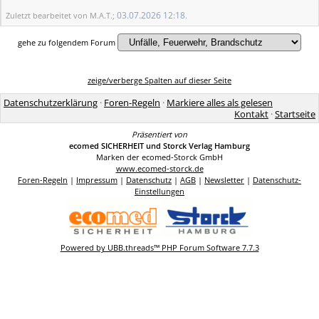
03.07.2026
12:18
Zuletzt bearbeitet von M.A.T.;
.
gehe zu folgendem Forum
zeige/verberge Spalten auf dieser Seite
Datenschutzerklärung
·
Foren-Regeln
·
Markiere alles als gelesen
Kontakt
·
Startseite
Präsentiert von
ecomed SICHERHEIT und Storck Verlag Hamburg
Marken der ecomed-Storck GmbH
www.ecomed-storck.de
Foren-Regeln
|
Impressum
|
Datenschutz
|
AGB
|
Newsletter
|
Datenschutz-
Einstellungen
Powered by UBB.threads™ PHP Forum Software 7.7.3