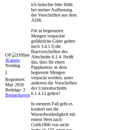
ich bräuchte bitte Hilfe
bei meiner Auffassung
der Vorschriften aus dem
ADR.
Für in begrenzten
Mengen verpackte
gefährliche Güter gelten
nach 3.4.1 f) die
Bauvorschriften des
OP
Abschnitts 6.1.4. Heißt
JEggers
das, dass für einen
Neuling
Pappkarton, in dem
J
begrenzte Mengen
verpackt werden, unter
Registriert:
anderem die Vorschriften
May 2026
des Unterabschnitts
Beiträge: 2
6.1.4.12 gelten?
Bremerhaven
In meinem Fall geht es
konkret um die
Wasserbeständigkeit mit
einem Wert nach
Cobb1800 von nicht
mehr als 155 g/qm aus