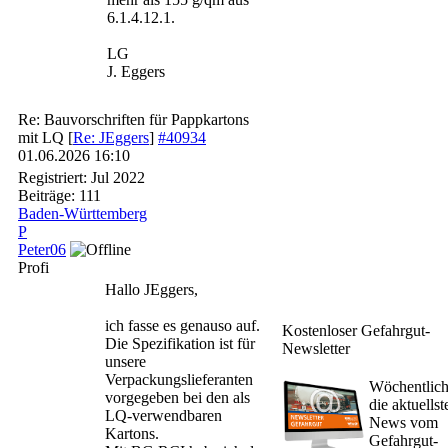
6.1.4.12.1.
LG
J. Eggers
Re: Bauvorschriften für Pappkartons
mit LQ
[
Re: JEggers
]
#40934
01.06.2026
16:10
Registriert:
Jul 2022
Beiträge: 111
Baden-Württemberg
P
Peter06
Profi
Hallo JEggers,
ich fasse es genauso auf.
Kostenloser Gefahrgut-
Die Spezifikation ist für
Newsletter
unsere
Verpackungslieferanten
Wöchentlic
vorgegeben bei den als
die aktuellst
LQ-verwendbaren
News vom
Kartons.
Gefahrgut-