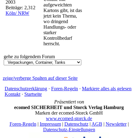
2003
aufgeweichten
Beiträge: 2,312
Kartons gibt, ist das
Köln/ NRW
jetzt kein Thema,
wo dringend
Handlungs- oder
starker
Kontrollbedarf
herrscht.
gehe zu folgendem Forum
zeige/verberge Spalten auf dieser Seite
Datenschutzerklärung
·
Foren-Regeln
·
Markiere alles als gelesen
Kontakt
·
Startseite
Präsentiert von
ecomed SICHERHEIT und Storck Verlag Hamburg
Marken der ecomed-Storck GmbH
www.ecomed-storck.de
Foren-Regeln
|
Impressum
|
Datenschutz
|
AGB
|
Newsletter
|
Datenschutz-Einstellungen