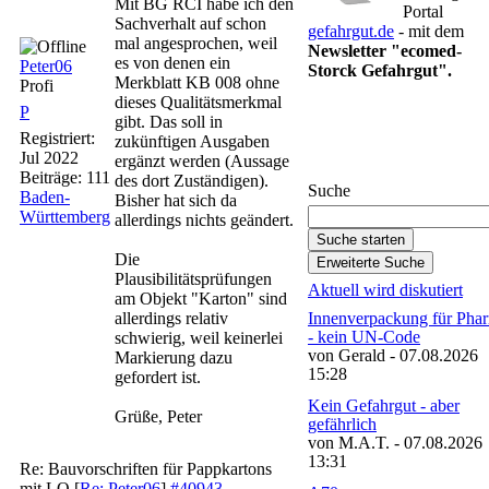
Mit BG RCI habe ich den
Portal
Sachverhalt auf schon
gefahrgut.de
- mit dem
mal angesprochen, weil
Newsletter "ecomed-
es von denen ein
Peter06
Storck Gefahrgut".
Merkblatt KB 008 ohne
Profi
dieses Qualitätsmerkmal
P
gibt. Das soll in
Gefahrgut-Newsletter
Registriert:
zukünftigen Ausgaben
abonnieren
Jul 2022
ergänzt werden (Aussage
Beiträge: 111
des dort Zuständigen).
Suche
Baden-
Bisher hat sich da
Württemberg
allerdings nichts geändert.
Die
Plausibilitätsprüfungen
Aktuell wird diskutiert
am Objekt "Karton" sind
allerdings relativ
Innenverpackung für Pha
- kein UN-Code
schwierig, weil keinerlei
von Gerald - 07.08.2026
Markierung dazu
15:28
gefordert ist.
Kein Gefahrgut - aber
Grüße, Peter
gefährlich
von M.A.T. - 07.08.2026
13:31
Re: Bauvorschriften für Pappkartons
mit LQ
[
Re: Peter06
]
#40943