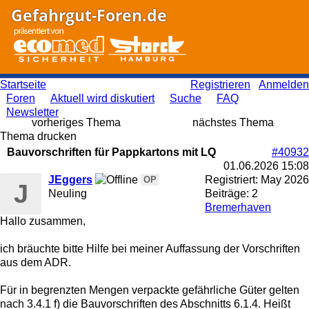
Gefahrgut-Foren.de
Startseite
Registrieren
Anmelden
Foren
Aktuell wird diskutiert
Suche
FAQ
Newsletter
vorheriges Thema
nächstes Thema
Thema drucken
Bauvorschriften für Pappkartons mit LQ
#40932
01.06.2026
15:08
JEggers
Registriert:
May 2026
OP
J
Neuling
Beiträge: 2
Bremerhaven
Hallo zusammen,
ich bräuchte bitte Hilfe bei meiner Auffassung der Vorschriften
aus dem ADR.
Für in begrenzten Mengen verpackte gefährliche Güter gelten
nach 3.4.1 f) die Bauvorschriften des Abschnitts 6.1.4. Heißt