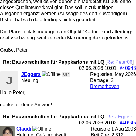
angesprochen, weil es von denen ein Merkblatt KB 008 ohne
dieses Qualitätsmerkmal gibt. Das soll in zukünftigen
Ausgaben ergänzt werden (Aussage des dort Zuständigen).
Bisher hat sich da allerdings nichts geändert.
Die Plausibilitätsprüfungen am Objekt "Karton" sind allerdings
relativ schwierig, weil keinerlei Markierung dazu gefordert ist.
Grüße, Peter
Re: Bauvorschriften für Pappkartons mit LQ
[
Re: Peter06
]
02.06.2026
10:01
#40943
JEggers
Registriert:
May 2026
OP
J
Neuling
Beiträge: 2
Bremerhaven
Hallo Peter,
danke für deine Antwort!
Re: Bauvorschriften für Pappkartons mit LQ
[
Re: JEggers
]
02.06.2026
20:02
#40945
Claudi
Registriert:
Aug 2003
Held der Gefahrgutwelt
Beiträge: 2,312